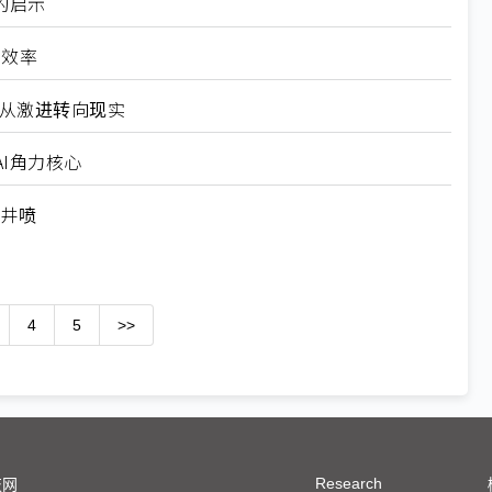
的启示
高效率
6从激进转向现实
I角力核心
求井喷
4
5
>>
Research
技网