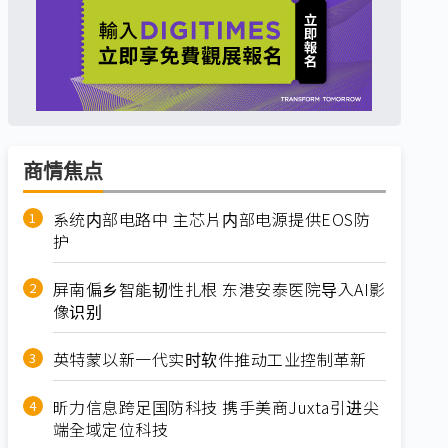
商情焦点
系统内部电路中 主芯片内部电源提供EOS防
护
屏南偏乡智能韧性扎根 东港安泰医院导入AI影
像识别
英特蒙以新一代实时软件推动工业控制革新
昕力信息跨足国防科技 携手美商Juxta引进尖
端全域定位科技