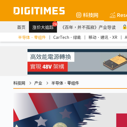
科技网
Res
259
首页
涨价大追踪
《百年，并不孤寂》产业导读
半导体．零组件
｜
CarTech．绿能
｜
移动．通讯．XR
｜
科技网
产业
半导体．零组件