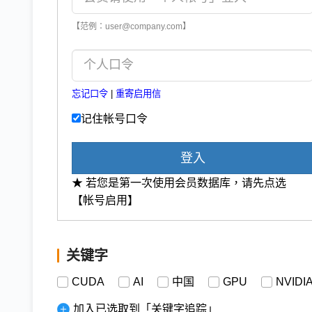
【范例：user@company.com】
忘记口令
|
重寄启用信
记住帐号口令
登入
★ 若您是第一次使用会员数据库，请先点选
【帐号启用】
关键字
CUDA
AI
中国
GPU
NVIDI
加入已选取到「关键字追踪」