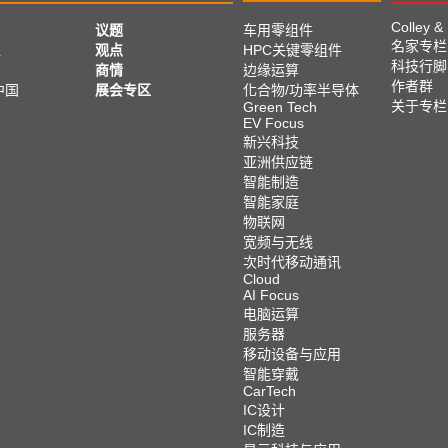
Colley &
议题
车用零组件
名家专栏
亚
观点
HPC关键零组件
科技行脚
商情
边缘运算
作者群
中国
展会专区
化合物/功率半导体
关于专栏
Green Tech
EV Focus
新兴科技
亚洲供应链
智能制造
智能家庭
物联网
宽频与无线
次时代移动通讯
Cloud
AI Focus
电脑运算
服务器
移动设备与应用
智能穿戴
CarTech
IC设计
IC制造