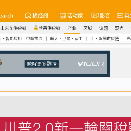
earch
椽经阁
活动家
影音
英
未来车供应链
苹果供应链
产业
区域
议题
观点
AI．智能应用．电商物流
｜
航太．卫星．军工
｜
IT．系统供应链
｜
光