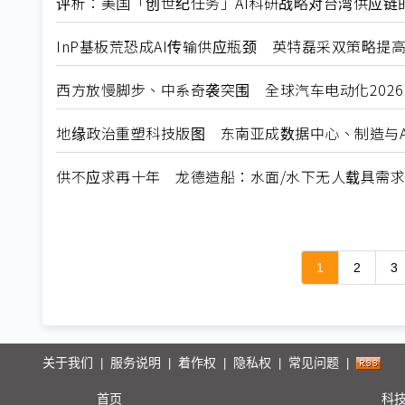
评析：美国「创世纪任务」AI科研战略对台湾供应链
InP基板荒恐成AI传输供应瓶颈 英特磊采双策略提
西方放慢脚步、中系奇袭突围 全球汽车电动化202
地缘政治重塑科技版图 东南亚成数据中心、制造与A
供不应求再十年 龙德造船：水面/水下无人载具需
1
2
3
关于我们
服务说明
着作权
隐私权
常见问题
|
|
|
|
|
首页
科