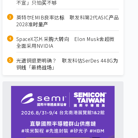
不宣」只怕买不够
英特尔EMIB良率达标 联发科第2代ASIC产品
2028准时量产
SpaceX芯片采购大转向 Elon Musk舍超微
全面采用NVIDIA
光进铜退更明确？ 联发科估SerDes 448G为
铜线「最终战场」