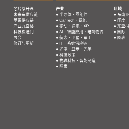
芯片战升温
产业
区域
未来车供应链
●
半导体．零组件
●
东南
苹果供应链
●
CarTech．绿能
●
印度
产业九宫格
●
移动．通讯．XR
●
东亚/
科技椽送门
●
AI．智能应用．电商物流
●
国际
展会
●
航太．卫星．军工
●
图表
修订与更新
●
IT．系统供应链
●
光电．显示．光学
●
科技政策
●
物联科技．智能制造
●
图表