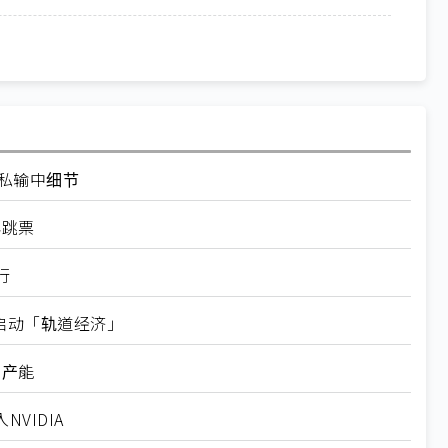
走私输中细节
再跳票
行
内启动「轨道经济」
新产能
VIDIA