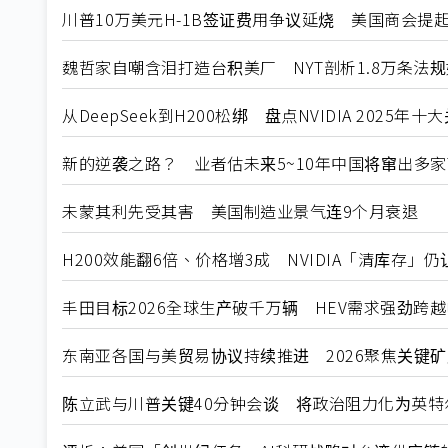
川普10万美元H-1B签证费用争议延烧 美国商会提
魏哲家自嘲含泪打造台积美厂 NYT剖析1.8万条法
从DeepSeek到H200松绑 盘点NVIDIA 2025年
新的逆袭之路？ 业者估未来5~10年中国将窜出多家
未蒙其利先受其害 美国制造业景气连9个月衰退
H200效能翻6倍、价格增3成 NVIDIA「清库存」
丰田目标2026全球生产破千万辆 HEV需求强劲跨
东南亚各国与美贸易协议持续推进 2026聚焦关键
陈立武与川普关键40分钟会谈 将政治阻力化为英特