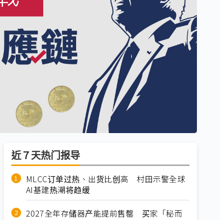
近７天热门报导
MLCC订单过热、出货比创高 村田示警全球
AI基建热潮将趋缓
2027全年存储器产能提前售罄 买家「秘而