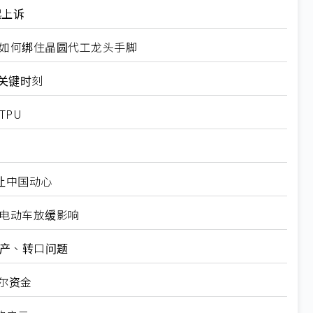
起上诉
规如何绑住晶圆代工龙头手脚
十大关键时刻
TPU
仍让中国动心
越电动车放缓影响
矿产、转口问题
尔资金