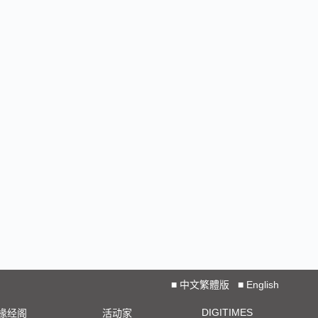
■
中文繁體版
■
English
DIGITIMES
椽经阁
活动家