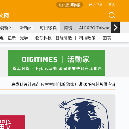
评估申请
登入
繁体版
简体版
文网
漫新闻
听新闻
每日椽真
商情
AI EXPO Taiwan
COM
电．显示．光学
｜
物联科技．智能制造
｜
科技政策
｜
图表
联发科设计观点 应材材料创新 独家开讲 破除AI芯片供应链