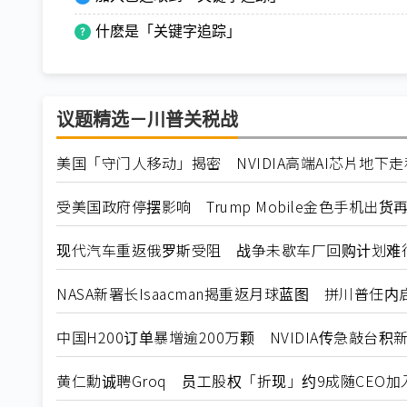
什麽是「关键字追踪」
议题精选－川普关税战
美国「守门人移动」揭密 NVIDIA高端AI芯片地下
受美国政府停摆影响 Trump Mobile金色手机出货
现代汽车重返俄罗斯受阻 战争未歇车厂回购计划难
NASA新署长Isaacman揭重返月球蓝图 拼川普任
中国H200订单暴增逾200万颗 NVIDIA传急敲台积
黄仁勳诚聘Groq 员工股权「折现」约9成随CEO加入N