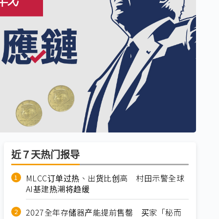
近７天热门报导
MLCC订单过热、出货比创高 村田示警全球
AI基建热潮将趋缓
2027全年存储器产能提前售罄 买家「秘而