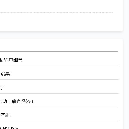
走私输中细节
再跳票
行
内启动「轨道经济」
新产能
VIDIA