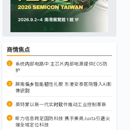
商情焦点
系统内部电路中 主芯片内部电源提供EOS防
护
屏南偏乡智能韧性扎根 东港安泰医院导入AI影
像识别
英特蒙以新一代实时软件推动工业控制革新
昕力信息跨足国防科技 携手美商Juxta引进尖
端全域定位科技