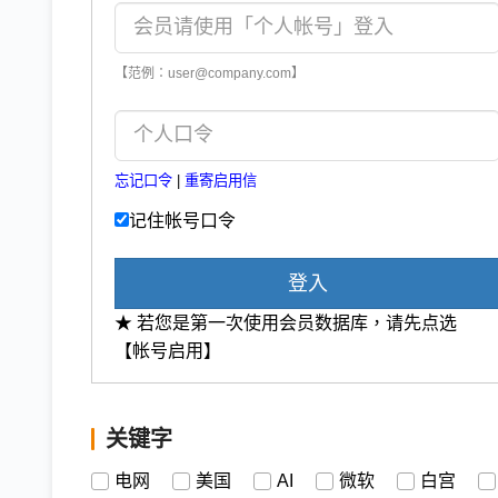
【范例：user@company.com】
忘记口令
|
重寄启用信
记住帐号口令
登入
★ 若您是第一次使用会员数据库，请先点选
【帐号启用】
关键字
电网
美国
AI
微软
白宫