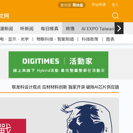
评估申请
登入
繁体版
简体版
文网
漫新闻
听新闻
每日椽真
商情
AI EXPO Taiwan
COM
电．显示．光学
｜
物联科技．智能制造
｜
科技政策
｜
图表
联发科设计观点 应材材料创新 独家开讲 破除AI芯片供应链