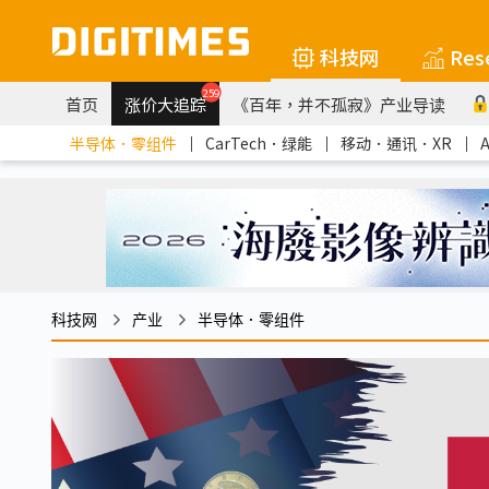
科技网
Res
259
首页
涨价大追踪
《百年，并不孤寂》产业导读
半导体．零组件
｜
CarTech．绿能
｜
移动．通讯．XR
｜
科技网
产业
半导体．零组件