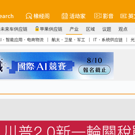
earch
椽经阁
活动家
影音
英
未来车供应链
苹果供应链
产业
区域
议题
观点
AI．智能应用．电商物流
｜
航太．卫星．军工
｜
IT．系统供应链
｜
光