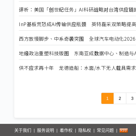
评析：美国「创世纪任务」AI科研战略对台湾供应链
InP基板荒恐成AI传输供应瓶颈 英特磊采双策略提
西方放慢脚步、中系奇袭突围 全球汽车电动化202
地缘政治重塑科技版图 东南亚成数据中心、制造与A
供不应求再十年 龙德造船：水面/水下无人载具需
1
2
3
关于我们
服务说明
着作权
隐私权
常见问题
|
|
|
|
|