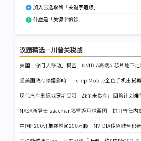
加入已选取到「关键字追踪」
什麽是「关键字追踪」
议题精选－川普关税战
美国「守门人移动」揭密 NVIDIA高端AI芯片地下
受美国政府停摆影响 Trump Mobile金色手机出货
现代汽车重返俄罗斯受阻 战争未歇车厂回购计划难
NASA新署长Isaacman揭重返月球蓝图 拼川普任
中国H200订单暴增逾200万颗 NVIDIA传急敲台积
黄仁勳诚聘Groq 员工股权「折现」约9成随CEO加入N