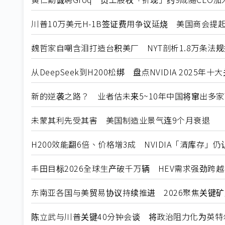
川普10万美元H-1B签证费用争议延烧 美国商会提
魏哲家自嘲含泪打造台积美厂 NYT剖析1.8万条法
从DeepSeek到H200松绑 盘点NVIDIA 2025年
新的逆袭之路？ 业者估未来5~10年中国将窜出多家
未蒙其利先受其害 美国制造业景气连9个月衰退
H200效能翻6倍、价格增3成 NVIDIA「清库存」
丰田目标2026全球生产破千万辆 HEV需求强劲跨
东南亚各国与美贸易协议持续推进 2026聚焦关键
陈立武与川普关键40分钟会谈 将政治阻力化为英特