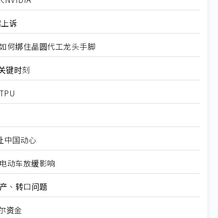
起上诉
规如何绑住晶圆代工龙头手脚
十大关键时刻
TPU
仍让中国动心
越电动车放缓影响
矿产、转口问题
尔资金