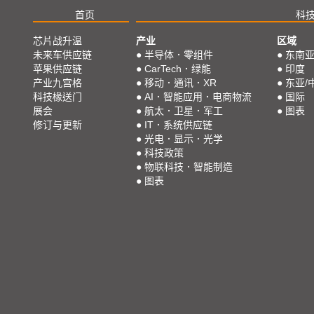
首页
科
芯片战升温
产业
区域
未来车供应链
●
半导体．零组件
●
东南
苹果供应链
●
CarTech．绿能
●
印度
产业九宫格
●
移动．通讯．XR
●
东亚/
科技椽送门
●
AI．智能应用．电商物流
●
国际
展会
●
航太．卫星．军工
●
图表
修订与更新
●
IT．系统供应链
●
光电．显示．光学
●
科技政策
●
物联科技．智能制造
●
图表