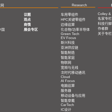
Research
技网
Colley &
议题
车用零组件
名家专栏
亚
观点
HPC关键零组件
科技行脚
商情
边缘运算
作者群
中国
展会专区
化合物/功率半导体
关于专栏
Green Tech
EV Focus
新兴科技
亚洲供应链
智能制造
智能家庭
物联网
宽频与无线
次时代移动通讯
Cloud
AI Focus
电脑运算
服务器
移动设备与应用
智能穿戴
CarTech
IC设计