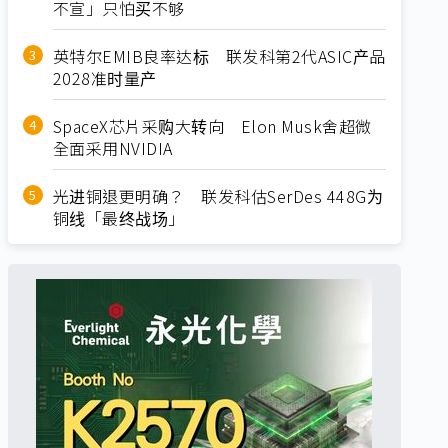
不宣」只怕买不够
英特尔EMIB良率达标 联发科第2代ASIC产品
2028准时量产
SpaceX芯片采购大转向 Elon Musk舍超微
全面采用NVIDIA
光进铜退更明确？ 联发科估SerDes 448G为
铜线「最终战场」