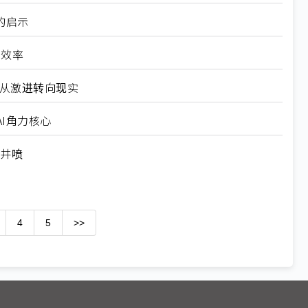
的启示
高效率
6从激进转向现实
I角力核心
求井喷
4
5
>>