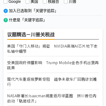
Google
美国
核融合
川普
加入已选取到「关键字追踪」
什麽是「关键字追踪」
议题精选－川普关税战
美国「守门人移动」揭密 NVIDIA高端AI芯片地下走
私输中细节
受美国政府停摆影响 Trump Mobile金色手机出货再
跳票
现代汽车重返俄罗斯受阻 战争未歇车厂回购计划难
行
NASA新署长Isaacman揭重返月球蓝图 拼川普任内
启动「轨道经济」