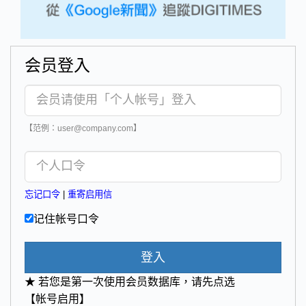
会员登入
【范例：user@company.com】
忘记口令
|
重寄启用信
记住帐号口令
登入
★ 若您是第一次使用会员数据库，请先点选
【帐号启用】