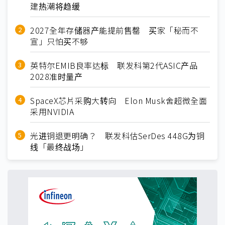
建热潮将趋缓
2027全年存储器产能提前售罄 买家「秘而不
宣」只怕买不够
英特尔EMIB良率达标 联发科第2代ASIC产品
2028准时量产
SpaceX芯片采购大转向 Elon Musk舍超微全面
采用NVIDIA
光进铜退更明确？ 联发科估SerDes 448G为铜
线「最终战场」