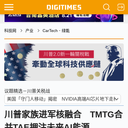
科技网
产业
CarTech．绿能
议题精选－川普关税战
川普家族进军核融合 TMTG合
并TAE押注未来AI能源