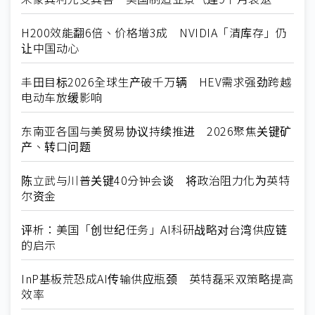
H200效能翻6倍、价格增3成 NVIDIA「清库存」仍
让中国动心
丰田目标2026全球生产破千万辆 HEV需求强劲跨越
电动车放缓影响
东南亚各国与美贸易协议持续推进 2026聚焦关键矿
产、转口问题
陈立武与川普关键40分钟会谈 将政治阻力化为英特
尔资金
评析：美国「创世纪任务」AI科研战略对台湾供应链
的启示
InP基板荒恐成AI传输供应瓶颈 英特磊采双策略提高
效率