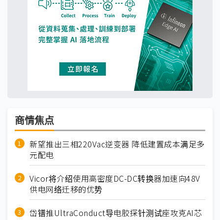
商情焦点
新望推出三相220Vac逆变器 降低建置成本满足多
元配电
Vicor将介绍使用高密度DC-DC转换器加速向48V
供电网络迁移的优势
岱镨推UltraConduct导电胶探针测试座攻克AI芯