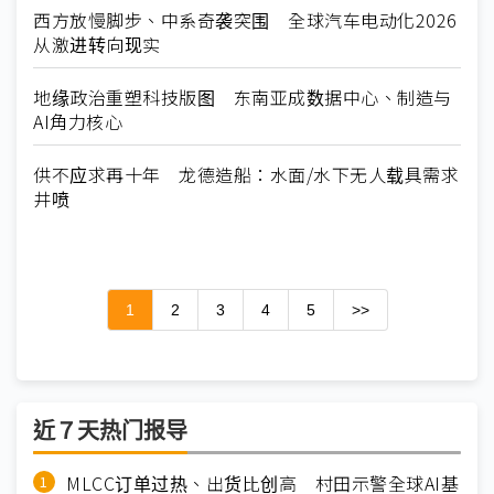
西方放慢脚步、中系奇袭突围 全球汽车电动化2026
从激进转向现实
地缘政治重塑科技版图 东南亚成数据中心、制造与
AI角力核心
供不应求再十年 龙德造船：水面/水下无人载具需求
井喷
1
2
3
4
5
>>
近７天热门报导
MLCC订单过热、出货比创高 村田示警全球AI基