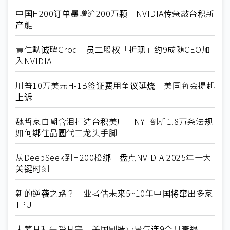
中国H200订单暴增逾200万颗 NVIDIA传急敲台积新
产能
黄仁勳诚聘Groq 员工股权「折现」约9成随CEO加
入NVIDIA
川普10万美元H-1B签证费用争议延烧 美国商会提起
上诉
魏哲家自嘲含泪打造台积美厂 NYT剖析1.8万条法规
如何绑住晶圆代工龙头手脚
从DeepSeek到H200松绑 盘点NVIDIA 2025年十大
关键时刻
新的逆袭之路？ 业者估未来5~10年中国将窜出多家
TPU
未蒙其利先受其害 美国制造业景气连9个月衰退