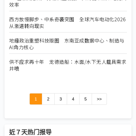
效率
西方放慢脚步、中系奇袭突围 全球汽车电动化2026
从激进转向现实
地缘政治重塑科技版图 东南亚成数据中心、制造与
AI角力核心
供不应求再十年 龙德造船：水面/水下无人载具需求
井喷
1
2
3
4
5
>>
近７天热门报导