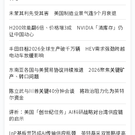
未蒙其利先受其害 美国制造业景气连9个月衰退
H200效能翻6倍、价格增3成 NVIDIA「清库存」仍
让中国动心
丰田目标2026全球生产破千万辆 HEV需求强劲跨越
电动车放缓影响
东南亚各国与美贸易协议持续推进 2026聚焦关键矿
产、转口问题
陈立武与川普关键40分钟会谈 将政治阻力化为英特
尔资金
评析：美国「创世纪任务」AI科研战略对台湾供应链
的启示
InP基板荒恐成AI传输供应瓶颈 英特磊采双策略提高