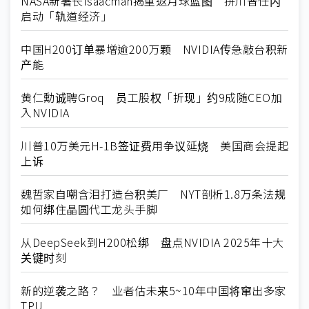
NASA新署长Isaacman揭重返月球蓝图 拼川普任内
启动「轨道经济」
中国H200订单暴增逾200万颗 NVIDIA传急敲台积新
产能
黄仁勳诚聘Groq 员工股权「折现」约9成随CEO加
入NVIDIA
川普10万美元H-1B签证费用争议延烧 美国商会提起
上诉
魏哲家自嘲含泪打造台积美厂 NYT剖析1.8万条法规
如何绑住晶圆代工龙头手脚
从DeepSeek到H200松绑 盘点NVIDIA 2025年十大
关键时刻
新的逆袭之路？ 业者估未来5~10年中国将窜出多家
TPU