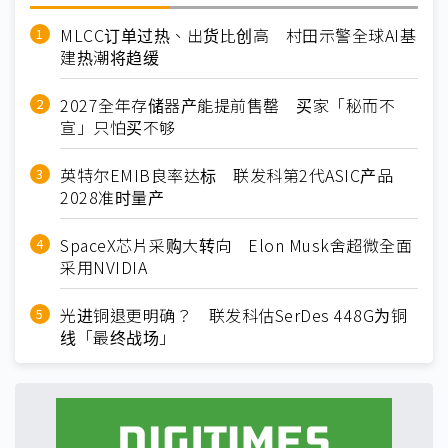
MLCC订单过热、出货比创高 村田示警全球AI基
建热潮将趋缓
2027全年存储器产能提前售罄 买家「秘而不
宣」只怕买不够
英特尔EMIB良率达标 联发科第2代ASIC产品
2028准时量产
SpaceX芯片采购大转向 Elon Musk舍超微全面
采用NVIDIA
光进铜退更明确？ 联发科估SerDes 448G为铜
线「最终战场」