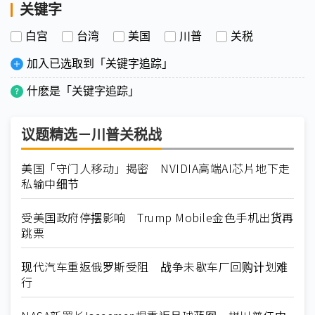
关键字
白宫
台湾
美国
川普
关税
加入已选取到「关键字追踪」
什麽是「关键字追踪」
议题精选－川普关税战
美国「守门人移动」揭密 NVIDIA高端AI芯片地下走
私输中细节
受美国政府停摆影响 Trump Mobile金色手机出货再
跳票
现代汽车重返俄罗斯受阻 战争未歇车厂回购计划难
行