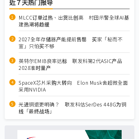
近７天热门报导
MLCC订单过热、出货比创高 村田示警全球AI基
建热潮将趋缓
2027全年存储器产能提前售罄 买家「秘而不
宣」只怕买不够
英特尔EMIB良率达标 联发科第2代ASIC产品
2028准时量产
SpaceX芯片采购大转向 Elon Musk舍超微全面
采用NVIDIA
光进铜退更明确？ 联发科估SerDes 448G为铜
线「最终战场」