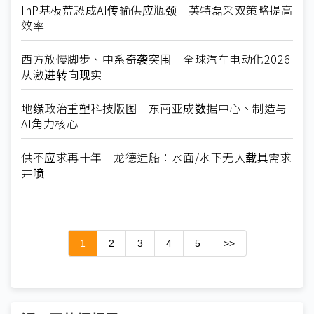
InP基板荒恐成AI传输供应瓶颈 英特磊采双策略提高
效率
西方放慢脚步、中系奇袭突围 全球汽车电动化2026
从激进转向现实
地缘政治重塑科技版图 东南亚成数据中心、制造与
AI角力核心
供不应求再十年 龙德造船：水面/水下无人载具需求
井喷
1
2
3
4
5
>>