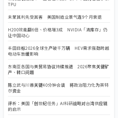
TPU
未蒙其利先受其害 美国制造业景气连9个月衰退
H200效能翻6倍、价格增3成 NVIDIA「清库存」仍
让中国动心
丰田目标2026全球生产破千万辆 HEV需求强劲跨越
电动车放缓影响
东南亚各国与美贸易协议持续推进 2026聚焦关键矿
产、转口问题
陈立武与川普关键40分钟会谈 将政治阻力化为英特
尔资金
评析：美国「创世纪任务」AI科研战略对台湾供应链
的启示