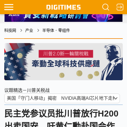
科技网
产业
半导体．零组件
议题精选－川普关税战
民主党参议员批川普放行H200
出卖国安 吁黄仁勳赴国会作