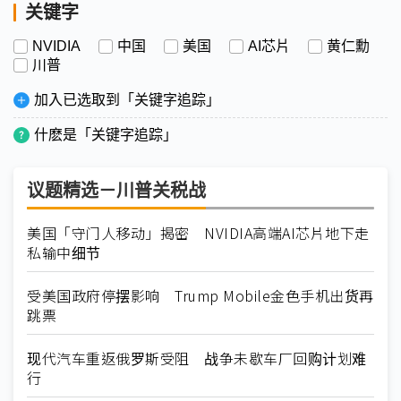
关键字
NVIDIA
中国
美国
AI芯片
黄仁勳
川普
加入已选取到「关键字追踪」
什麽是「关键字追踪」
议题精选－川普关税战
美国「守门人移动」揭密 NVIDIA高端AI芯片地下走
私输中细节
受美国政府停摆影响 Trump Mobile金色手机出货再
跳票
现代汽车重返俄罗斯受阻 战争未歇车厂回购计划难
行