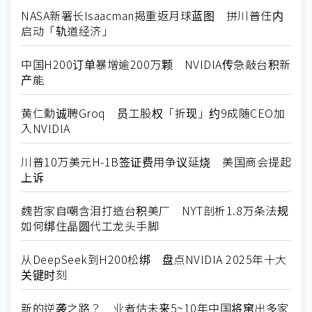
NASA新署长Isaacman揭重返月球蓝图 拼川普任内
启动「轨道经济」
中国H200订单暴增逾200万颗 NVIDIA传急敲台积新
产能
黄仁勳诚聘Groq 员工股权「折现」约9成随CEO加
入NVIDIA
川普10万美元H-1B签证费用争议延烧 美国商会提起
上诉
魏哲家自嘲含泪打造台积美厂 NYT剖析1.8万条法规
如何绑住晶圆代工龙头手脚
从DeepSeek到H200松绑 盘点NVIDIA 2025年十大
关键时刻
新的逆袭之路？ 业者估未来5~10年中国将窜出多家