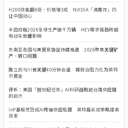
H200效能翻6倍、价格增3成 NVIDIA「清库存」仍
让中国动心
丰田目标2026全球生产破千万辆 HEV需求强劲跨越
电动车放缓影响
东南亚各国与美贸易协议持续推进 2026聚焦关键矿
产、转口问题
陈立武与川普关键40分钟会谈 将政治阻力化为英特
尔资金
评析：美国「创世纪任务」AI科研战略对台湾供应链
的启示
InP基板荒恐成AI传输供应瓶颈 英特磊采双策略提高
效率