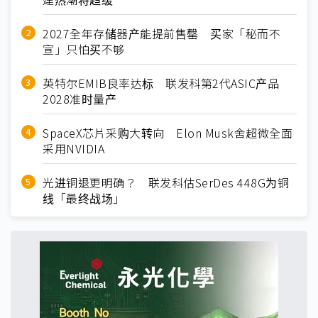
2027全年存储器产能提前售罄 买家「秘而不
宣」只怕买不够
英特尔EMIB良率达标 联发科第2代ASIC产品
2028准时量产
SpaceX芯片采购大转向 Elon Musk舍超微全面
采用NVIDIA
光进铜退更明确？ 联发科估SerDes 448G为铜
线「最终战场」