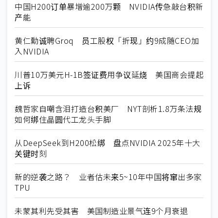
中国H200订单暴增逾200万颗 NVIDIA传急敲台积新
产能
黄仁勳诚聘Groq 员工股权「折现」约9成随CEO加
入NVIDIA
川普10万美元H-1B签证费用争议延烧 美国商会提起
上诉
魏哲家自嘲含泪打造台积美厂 NYT剖析1.8万条法规
如何绑住晶圆代工龙头手脚
从DeepSeek到H200松绑 盘点NVIDIA 2025年十大
关键时刻
新的逆袭之路？ 业者估未来5~10年中国将窜出多家
TPU
未蒙其利先受其害 美国制造业景气连9个月衰退