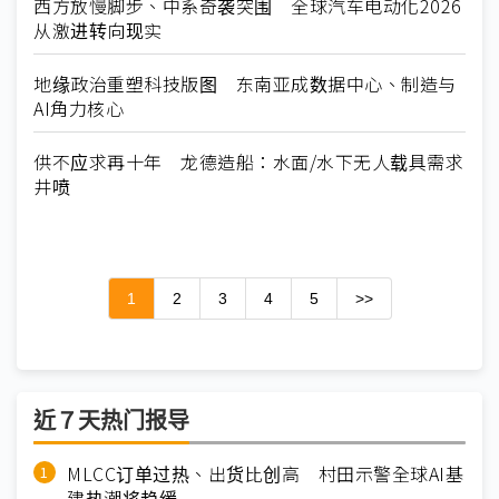
西方放慢脚步、中系奇袭突围 全球汽车电动化2026
从激进转向现实
地缘政治重塑科技版图 东南亚成数据中心、制造与
AI角力核心
供不应求再十年 龙德造船：水面/水下无人载具需求
井喷
1
2
3
4
5
>>
近７天热门报导
MLCC订单过热、出货比创高 村田示警全球AI基
建热潮将趋缓