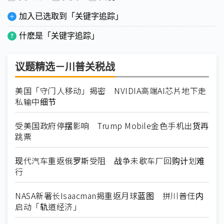
加入已选取到「关键字追踪」
什麽是「关键字追踪」
议题精选－川普关税战
美国「守门人移动」揭密 NVIDIA高端AI芯片地下走
私输中细节
受美国政府停摆影响 Trump Mobile金色手机出货再
跳票
现代汽车重返俄罗斯受阻 战争未歇车厂回购计划难
行
NASA新署长Isaacman揭重返月球蓝图 拼川普任内
启动「轨道经济」