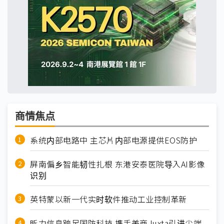
商情焦点
系统内部电路中 主芯片内部电源提供EOS防护
屏南偏乡智能韧性扎根 东港安泰医院导入AI影像
识别
英特蒙以新一代实时软件推动工业控制革新
昕力信息跨足国防科技 携手美商Juxta引进尖端