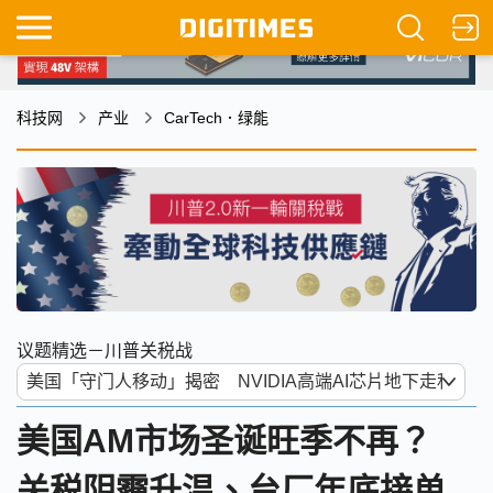
科技网
产业
CarTech．绿能
议题精选－川普关税战
美国AM市场圣诞旺季不再？
关税阴霾升温、台厂年底接单