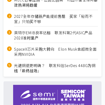
建热潮将趋缓
2027全年存储器产能提前售罄 买家「秘而不
宣」只怕买不够
英特尔EMIB良率达标 联发科第2代ASIC产品
2028准时量产
SpaceX芯片采购大转向 Elon Musk舍超微全面
采用NVIDIA
光进铜退更明确？ 联发科估SerDes 448G为铜
线「最终战场」