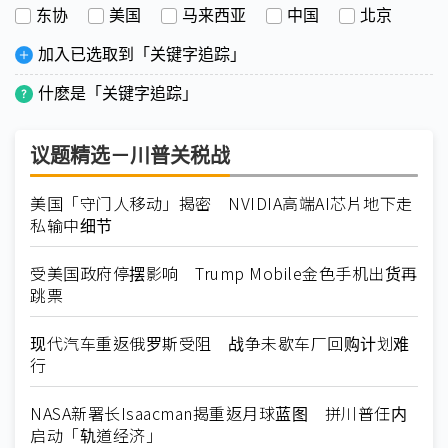
东协
美国
马来西亚
中国
北京
加入已选取到「关键字追踪」
什麽是「关键字追踪」
议题精选－川普关税战
美国「守门人移动」揭密 NVIDIA高端AI芯片地下走
私输中细节
受美国政府停摆影响 Trump Mobile金色手机出货再
跳票
现代汽车重返俄罗斯受阻 战争未歇车厂回购计划难
行
NASA新署长Isaacman揭重返月球蓝图 拼川普任内
启动「轨道经济」