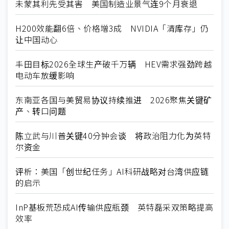
未蒙其利先受其害 美国制造业景气连9个月衰退
H200效能翻6倍、价格增3成 NVIDIA「清库存」仍
让中国动心
丰田目标2026全球生产破千万辆 HEV需求强劲跨越
电动车放缓影响
东南亚各国与美贸易协议持续推进 2026聚焦关键矿
产、转口问题
陈立武与川普关键40分钟会谈 将政治阻力化为英特
尔资金
评析：美国「创世纪任务」AI科研战略对台湾供应链
的启示
InP基板荒恐成AI传输供应瓶颈 英特磊采双策略提高
效率