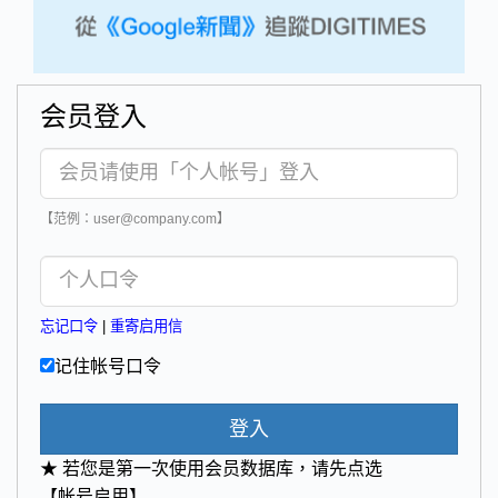
会员登入
【范例：user@company.com】
忘记口令
|
重寄启用信
记住帐号口令
登入
★ 若您是第一次使用会员数据库，请先点选
【帐号启用】