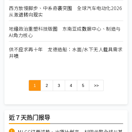
西方放慢脚步、中系奇袭突围 全球汽车电动化2026
从激进转向现实
地缘政治重塑科技版图 东南亚成数据中心、制造与
AI角力核心
供不应求再十年 龙德造船：水面/水下无人载具需求
井喷
1
2
3
4
5
>>
近７天热门报导
MLCC订单过热、出货比创高 村田示警全球AI基