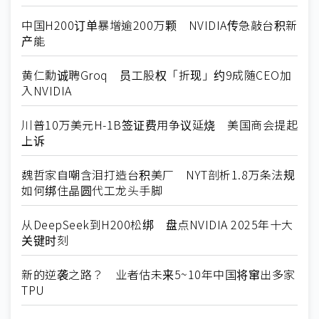
中国H200订单暴增逾200万颗 NVIDIA传急敲台积新
产能
黄仁勳诚聘Groq 员工股权「折现」约9成随CEO加
入NVIDIA
川普10万美元H-1B签证费用争议延烧 美国商会提起
上诉
魏哲家自嘲含泪打造台积美厂 NYT剖析1.8万条法规
如何绑住晶圆代工龙头手脚
从DeepSeek到H200松绑 盘点NVIDIA 2025年十大
关键时刻
新的逆袭之路？ 业者估未来5~10年中国将窜出多家
TPU