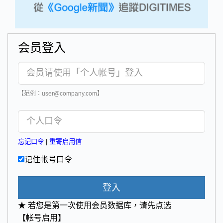
会员登入
【范例：user@company.com】
忘记口令
|
重寄启用信
记住帐号口令
登入
★ 若您是第一次使用会员数据库，请先点选
【帐号启用】