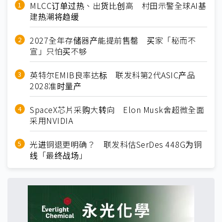
MLCC订单过热、出货比创高 村田示警全球AI基
建热潮将趋缓
2027全年存储器产能提前售罄 买家「秘而不
宣」只怕买不够
英特尔EMIB良率达标 联发科第2代ASIC产品
2028准时量产
SpaceX芯片采购大转向 Elon Musk舍超微全面
采用NVIDIA
光进铜退更明确？ 联发科估SerDes 448G为铜
线「最终战场」