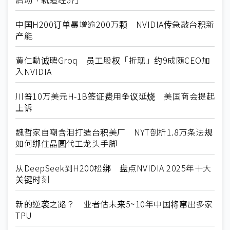
中国H200订单暴增逾200万颗 NVIDIA传急敲台积新
产能
黄仁勳诚聘Groq 员工股权「折现」约9成随CEO加
入NVIDIA
川普10万美元H-1B签证费用争议延烧 美国商会提起
上诉
魏哲家自嘲含泪打造台积美厂 NYT剖析1.8万条法规
如何绑住晶圆代工龙头手脚
从DeepSeek到H200松绑 盘点NVIDIA 2025年十大
关键时刻
新的逆袭之路？ 业者估未来5~10年中国将窜出多家
TPU