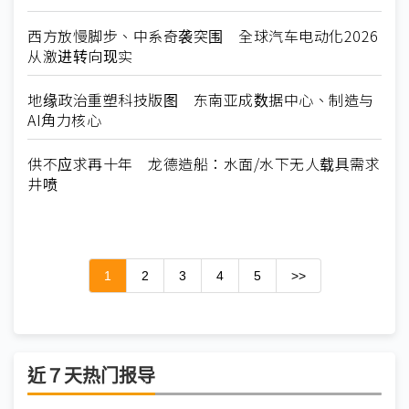
西方放慢脚步、中系奇袭突围 全球汽车电动化2026
从激进转向现实
地缘政治重塑科技版图 东南亚成数据中心、制造与
AI角力核心
供不应求再十年 龙德造船：水面/水下无人载具需求
井喷
1
2
3
4
5
>>
近７天热门报导