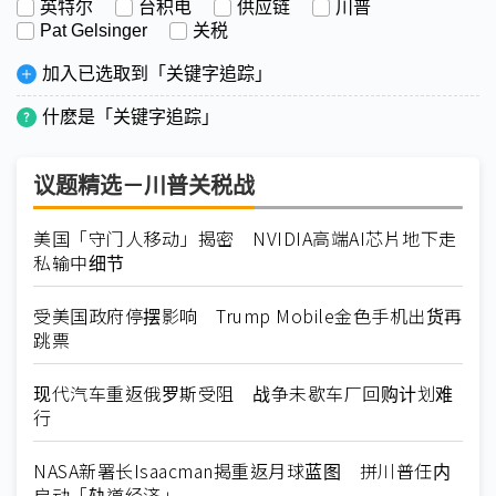
英特尔
台积电
供应链
川普
Pat Gelsinger
关税
加入已选取到「关键字追踪」
什麽是「关键字追踪」
议题精选－川普关税战
美国「守门人移动」揭密 NVIDIA高端AI芯片地下走
私输中细节
受美国政府停摆影响 Trump Mobile金色手机出货再
跳票
现代汽车重返俄罗斯受阻 战争未歇车厂回购计划难
行
NASA新署长Isaacman揭重返月球蓝图 拼川普任内
启动「轨道经济」