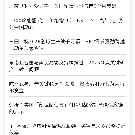
未蒙其利先受其害 美国制造业景气连9个月衰退
H200效能翻6倍、价格增3成 NVIDIA「清库存」仍
让中国动心
丰田目标2026全球生产破千万辆 HEV需求强劲跨越
电动车放缓影响
东南亚各国与美贸易协议持续推进 2026聚焦关键矿
产、转口问题
陈立武与川普关键40分钟会谈 将政治阻力化为英特
尔资金
评析：美国「创世纪任务」AI科研战略对台湾供应链
的启示
InP基板荒恐成AI传输供应瓶颈 英特磊采双策略提高
效率