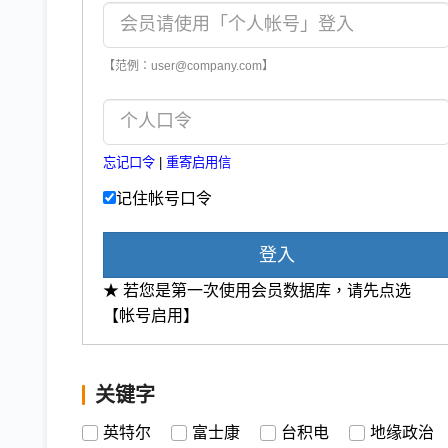
【范例：user@company.com】
忘记口令
|
重寄启用信
记住帐号口令
登入
★ 若您是第一次使用会员数据库，请先点选
【帐号启用】
关键字
英特尔
富士康
台积电
地缘政治