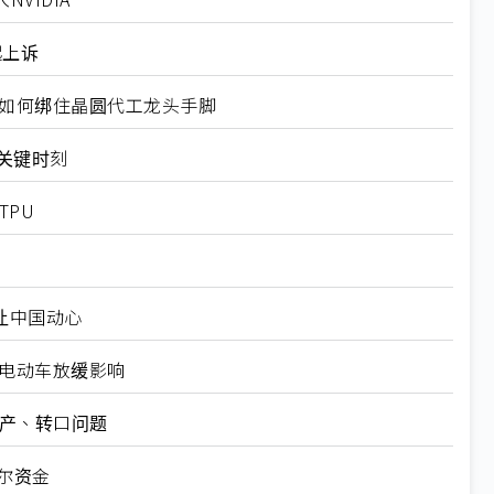
起上诉
规如何绑住晶圆代工龙头手脚
十大关键时刻
TPU
仍让中国动心
越电动车放缓影响
矿产、转口问题
尔资金