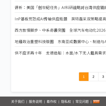
评析：美国「创世纪任务」AI科研战略对台湾供应链
InP基板荒恐成AI传输供应瓶颈 英特磊采双策略提
西方放慢脚步、中系奇袭突围 全球汽车电动化202
地缘政治重塑科技版图 东南亚成数据中心、制造与A
供不应求再十年 龙德造船：水面/水下无人载具需
1
2
3
关于我们
服务说明
着作权
隐私权
常见问题
|
|
|
|
|