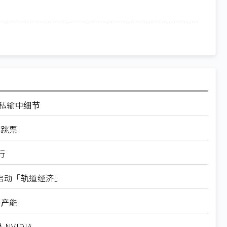
走私输中细节
再跳票
行
内启动「轨道经济」
新产能
VIDIA