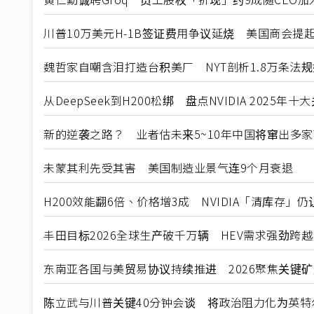
川普10万美元H-1B签证费用争议延烧 美国商会提
魏哲家自嘲含泪打造台积美厂 NYT剖析1.8万条法
从DeepSeek到H200松绑 盘点NVIDIA 2025年
新的逆袭之路？ 业者估未来5~10年中国将窜出多家
未蒙其利先受其害 美国制造业景气连9个月衰退
H200效能翻6倍、价格增3成 NVIDIA「清库存」
丰田目标2026全球生产破千万辆 HEV需求强劲跨
东南亚各国与美贸易协议持续推进 2026聚焦关键
陈立武与川普关键40分钟会谈 将政治阻力化为英特