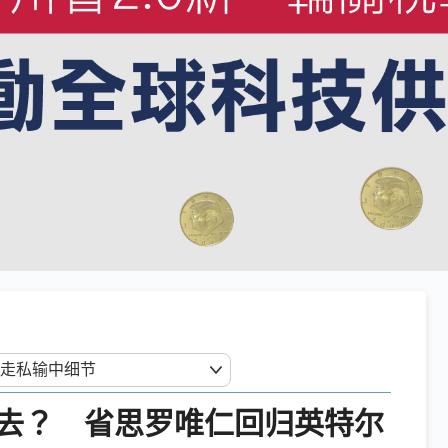
去？ 省思罗唯仁回归英特尔