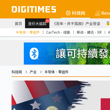
科技网
Res
257
首页
涨价大追踪
《百年，并不孤寂》产业导读
半导体．零组件
｜
CarTech．绿能
｜
移动．通讯．XR
｜
科技网
产业
半导体．零组件