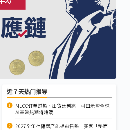
近７天热门报导
MLCC订单过热、出货比创高 村田示警全球
AI基建热潮将趋缓
2027全年存储器产能提前售罄 买家「秘而