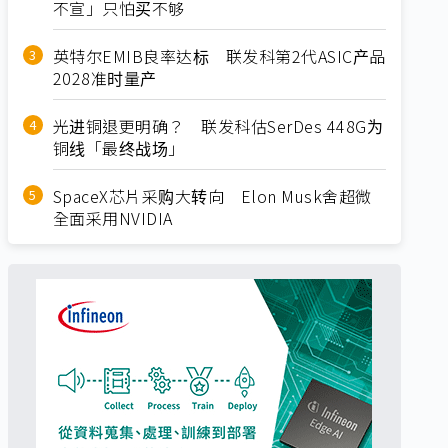
不宣」只怕买不够
英特尔EMIB良率达标 联发科第2代ASIC产品
2028准时量产
光进铜退更明确？ 联发科估SerDes 448G为
铜线「最终战场」
SpaceX芯片采购大转向 Elon Musk舍超微
全面采用NVIDIA