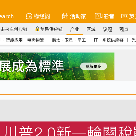
earch
椽经阁
活动家
影音
英
未来车供应链
苹果供应链
产业
区域
议题
观点
AI．智能应用．电商物流
｜
航太．卫星．军工
｜
IT．系统供应链
｜
光