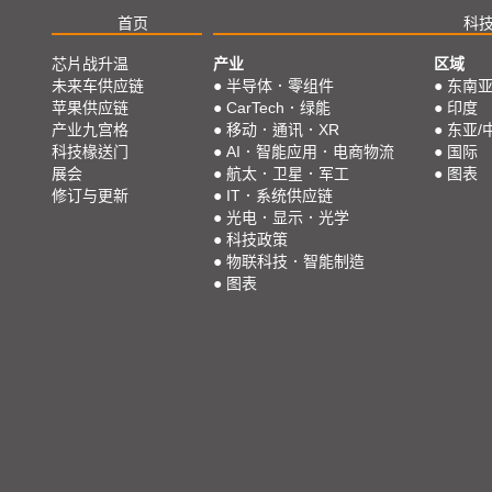
首页
科
芯片战升温
产业
区域
未来车供应链
●
半导体．零组件
●
东南
苹果供应链
●
CarTech．绿能
●
印度
产业九宫格
●
移动．通讯．XR
●
东亚/
科技椽送门
●
AI．智能应用．电商物流
●
国际
展会
●
航太．卫星．军工
●
图表
修订与更新
●
IT．系统供应链
●
光电．显示．光学
●
科技政策
●
物联科技．智能制造
●
图表