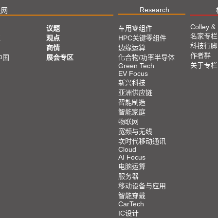
Research
技网
Colley &
议题
车用零组件
名家专栏
亚
观点
HPC关键零组件
科技行脚
商情
边缘运算
作者群
中国
展会专区
化合物/功率半导体
关于专栏
Green Tech
EV Focus
新兴科技
亚洲供应链
智能制造
智能家庭
物联网
宽频与无线
次时代移动通讯
Cloud
AI Focus
电脑运算
服务器
移动设备与应用
智能穿戴
CarTech
IC设计