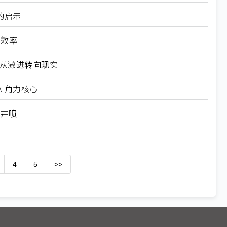
的启示
高效率
6从激进转向现实
I角力核心
求井喷
4
5
>>