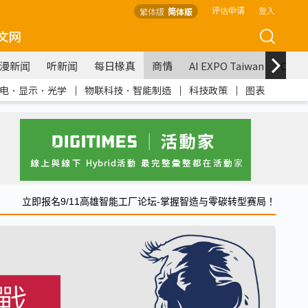
评估申请
登入
繁体版
简体版
文网
漫新闻
听新闻
每日椽真
商情
AI EXPO Taiwan
COM
电．显示．光学
｜
物联科技．智能制造
｜
科技政策
｜
图表
立即报名9/11高雄智能工厂论坛-掌握智造与零碳转型赛局！