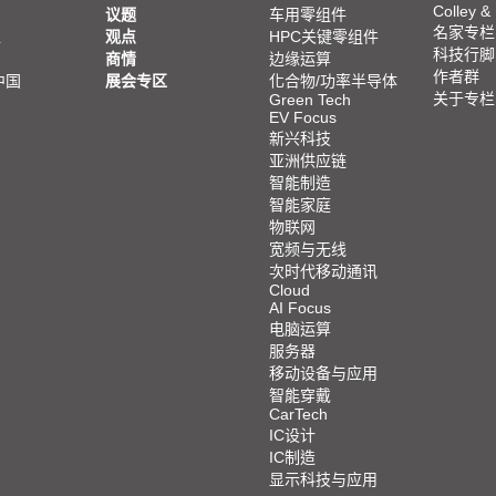
Colley &
议题
车用零组件
名家专栏
亚
观点
HPC关键零组件
科技行脚
商情
边缘运算
作者群
中国
展会专区
化合物/功率半导体
关于专栏
Green Tech
EV Focus
新兴科技
亚洲供应链
智能制造
智能家庭
物联网
宽频与无线
次时代移动通讯
Cloud
AI Focus
电脑运算
服务器
移动设备与应用
智能穿戴
CarTech
IC设计
IC制造
显示科技与应用