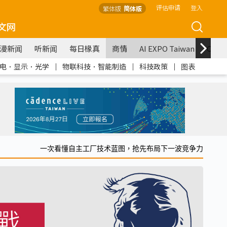
评估申请
登入
繁体版
简体版
文网
漫新闻
听新闻
每日椽真
商情
AI EXPO Taiwan
COM
电．显示．光学
｜
物联科技．智能制造
｜
科技政策
｜
图表
一次看懂自主工厂技术蓝图，抢先布局下一波竞争力