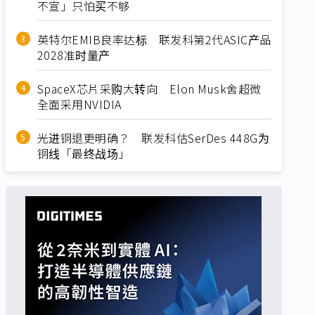
不宣」只怕买不够
英特尔EMIB良率达标 联发科第2代ASIC产品
2028准时量产
SpaceX芯片采购大转向 Elon Musk舍超微
全面采用NVIDIA
光进铜退更明确？ 联发科估SerDes 448G为
铜线「最终战场」