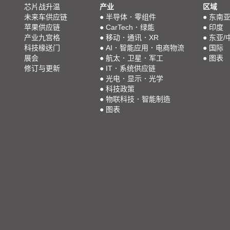
芯片战升温
产业
区域
未来车供应链
●
半导体．零组件
●
东南
苹果供应链
●
CarTech．绿能
●
印度
产业九宫格
●
移动．通讯．XR
●
东亚/
科技椽送门
●
AI．智能应用．电商物流
●
国际
展会
●
航太．卫星．军工
●
图表
修订与更新
●
IT．系统供应链
●
光电．显示．光学
●
科技政策
●
物联科技．智能制造
●
图表