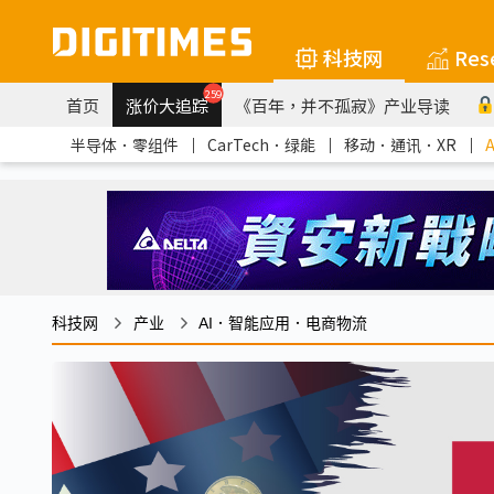
科技网
Res
259
首页
涨价大追踪
《百年，并不孤寂》产业导读
半导体．零组件
｜
CarTech．绿能
｜
移动．通讯．XR
｜
科技网
产业
AI．智能应用．电商物流