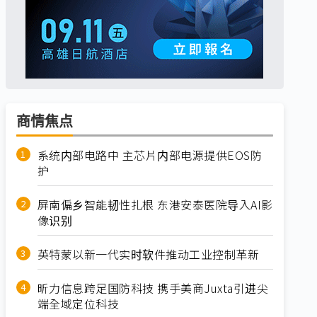
商情焦点
系统内部电路中 主芯片内部电源提供EOS防
护
屏南偏乡智能韧性扎根 东港安泰医院导入AI影
像识别
英特蒙以新一代实时软件推动工业控制革新
昕力信息跨足国防科技 携手美商Juxta引进尖
端全域定位科技