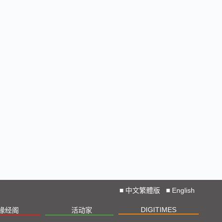
■
中文繁體版
■
English
DIGITIMES
椽经阁
活动家