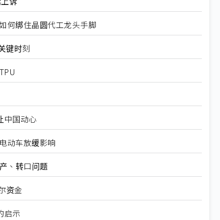
起上诉
规如何绑住晶圆代工龙头手脚
十大关键时刻
TPU
仍让中国动心
越电动车放缓影响
矿产、转口问题
尔资金
的启示