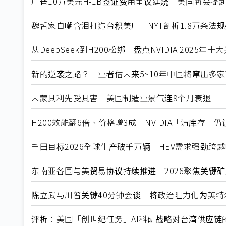
川普10万美元H-1B签证费用争议延烧 美国商会提
魏哲家自嘲含泪打造台积美厂 NYT剖析1.8万条法
从DeepSeek到H200松绑 盘点NVIDIA 2025年
新的逆袭之路？ 业者估未来5~10年中国将窜出多家
未蒙其利先受其害 美国制造业景气连9个月衰退
H200效能翻6倍、价格增3成 NVIDIA「清库存」
丰田目标2026全球生产破千万辆 HEV需求强劲跨
东南亚各国与美贸易协议持续推进 2026聚焦关键
陈立武与川普关键40分钟会谈 将政治阻力化为英特
评析：美国「创世纪任务」AI科研战略对台湾供应链