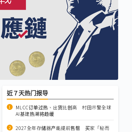
近７天热门报导
MLCC订单过热、出货比创高 村田示警全球
AI基建热潮将趋缓
2027全年存储器产能提前售罄 买家「秘而