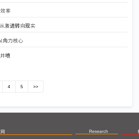
高效率
6从激进转向现实
I角力核心
求井喷
4
5
>>
Research
技网