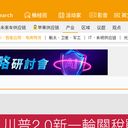
earch
椽经阁
活动家
影音
英
未来车供应链
苹果供应链
产业
区域
议题
观点
AI．智能应用．电商物流
｜
航太．卫星．军工
｜
IT．系统供应链
｜
光