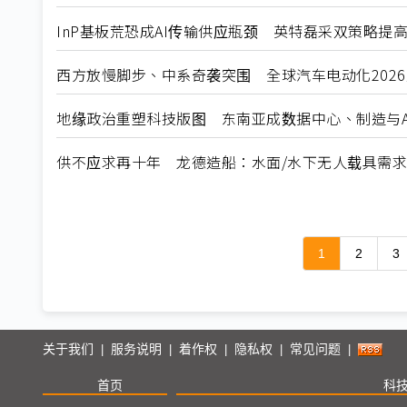
InP基板荒恐成AI传输供应瓶颈 英特磊采双策略提
西方放慢脚步、中系奇袭突围 全球汽车电动化202
地缘政治重塑科技版图 东南亚成数据中心、制造与A
供不应求再十年 龙德造船：水面/水下无人载具需
1
2
3
关于我们
服务说明
着作权
隐私权
常见问题
|
|
|
|
|
首页
科