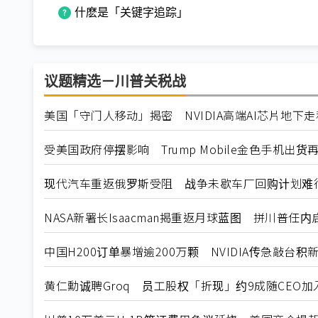
什麽是「关键字追踪」
议题精选－川普关税战
美国「守门人移动」揭密 NVIDIA高端AI芯片地下
受美国政府停摆影响 Trump Mobile金色手机出货
现代汽车重返俄罗斯受阻 战争未歇车厂回购计划难
NASA新署长Isaacman揭重返月球蓝图 拼川普任
中国H200订单暴增逾200万颗 NVIDIA传急敲台积
黄仁勳诚聘Groq 员工股权「折现」约9成随CEO加入N