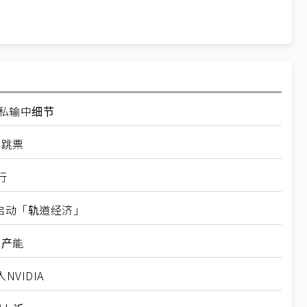
走私输中细节
再跳票
行
内启动「轨道经济」
新产能
VIDIA