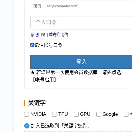
【范例：user@company.com】
忘记口令
|
重寄启用信
记住帐号口令
登入
★ 若您是第一次使用会员数据库，请先点选
【帐号启用】
关键字
NVIDIA
TPU
GPU
Google
加入已选取到「关键字追踪」