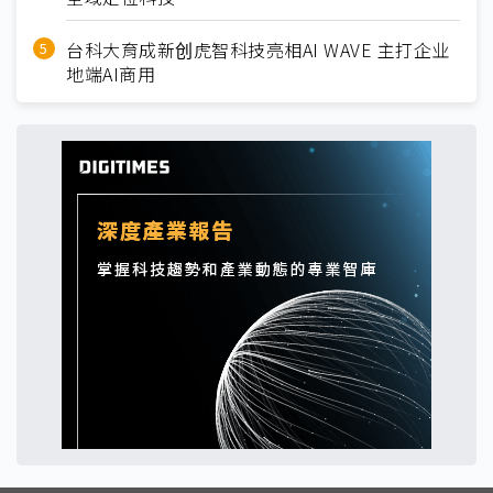
台科大育成新创虎智科技亮相AI WAVE 主打企业
地端AI商用