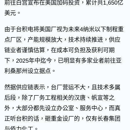
前往白宫宣布在美国加码投资，累计共1,650亿
美元。
由于台积电将美国厂视为未来4纳米以下制程重
点厂区，产能规模放大，技术持续推进，供应
链业者谨慎估算，在成本可负担及获利可期
下，2025年中迄今，已明显有多家业者前往亚
利桑那州设立据点。
然据供应链表示，台厂营运不大，且技术多属
后段，除了厂务工程相关的汉唐、帆宣等之
外，大部分都先设立办公室、服务中心，而真
正听台积的话，砸重金设厂的，仅有长春集团
与侨力化工。