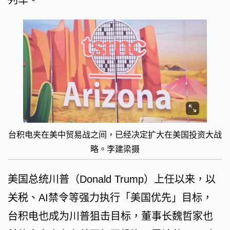
列车。
台积电夹在美中贸易战之间，已经决定扩大在美国投资大战
略。李建梁摄
美国总统川普（Donald Trump）上任以来，以
关税、AI禁令等强力执行「美国优先」目标，
台积电也成为川普狙击目标，董事长魏哲家也