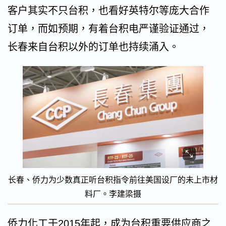
客户其实不只台积，也看好英特尔等庞大合作
订单，而如预期，有着台积电严谨验证通过，
长春来自台积以外的订单也持续涌入。
长春、侨力为少数真正听台积指令前往美国设厂的未上市材
料厂。李建梁摄
侨力化工于2015年起，成为台积重要供应商之