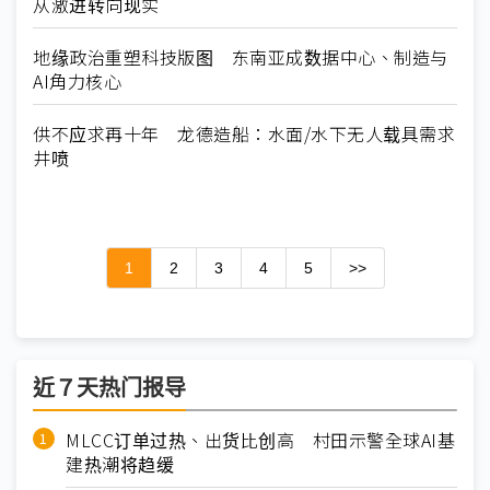
从激进转向现实
地缘政治重塑科技版图 东南亚成数据中心、制造与
AI角力核心
供不应求再十年 龙德造船：水面/水下无人载具需求
井喷
1
2
3
4
5
>>
近７天热门报导
MLCC订单过热、出货比创高 村田示警全球AI基
建热潮将趋缓