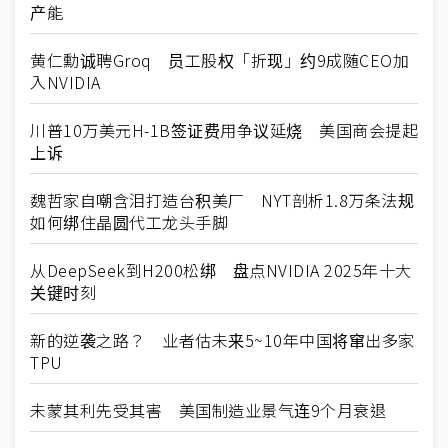
产能
黄仁勳诚聘Groq 员工股权「折现」约9成随CEO加
入NVIDIA
川普10万美元H-1B签证费用争议延烧 美国商会提起
上诉
魏哲家自嘲含泪打造台积美厂 NYT剖析1.8万条法规
如何绑住晶圆代工龙头手脚
从DeepSeek到H200松绑 盘点NVIDIA 2025年十大
关键时刻
新的逆袭之路？ 业者估未来5~10年中国将窜出多家
TPU
未蒙其利先受其害 美国制造业景气连9个月衰退