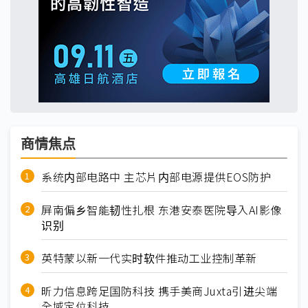
商情焦点
系统内部电路中 主芯片内部电源提供EOS防护
屏南偏乡智能韧性扎根 东港安泰医院导入AI影像
识别
英特蒙以新一代实时软件推动工业控制革新
昕力信息跨足国防科技 携手美商Juxta引进尖端
全域定位科技