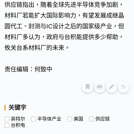
供应链指出，随着全球先进半导体竞争加剧，
材料厂若能扩大国际影响力，有望发展成继晶
圆代工、封测与IC设计之后的国家级产业，但
材料厂多认为，政府与台积能提供多少帮助，
攸关台系材料厂的未来。
责任编辑：何致中
关键字
英特尔
半导体产业
美国
供应链
台积电