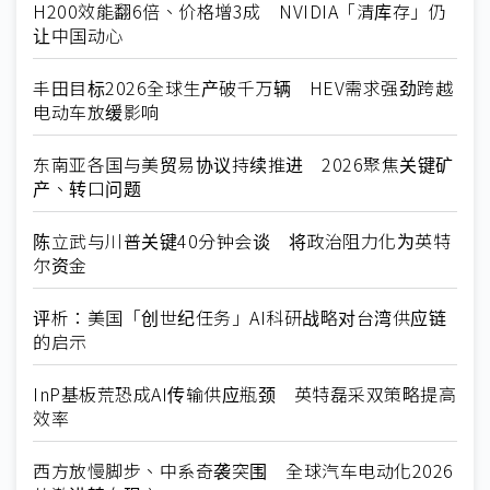
H200效能翻6倍、价格增3成 NVIDIA「清库存」仍
让中国动心
丰田目标2026全球生产破千万辆 HEV需求强劲跨越
电动车放缓影响
东南亚各国与美贸易协议持续推进 2026聚焦关键矿
产、转口问题
陈立武与川普关键40分钟会谈 将政治阻力化为英特
尔资金
评析：美国「创世纪任务」AI科研战略对台湾供应链
的启示
InP基板荒恐成AI传输供应瓶颈 英特磊采双策略提高
效率
西方放慢脚步、中系奇袭突围 全球汽车电动化2026