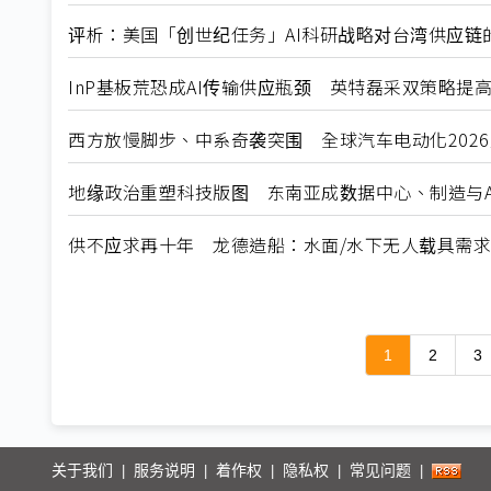
评析：美国「创世纪任务」AI科研战略对台湾供应链
InP基板荒恐成AI传输供应瓶颈 英特磊采双策略提
西方放慢脚步、中系奇袭突围 全球汽车电动化202
地缘政治重塑科技版图 东南亚成数据中心、制造与A
供不应求再十年 龙德造船：水面/水下无人载具需
1
2
3
关于我们
服务说明
着作权
隐私权
常见问题
|
|
|
|
|