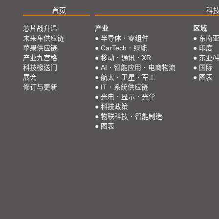
首页
科
芯片战升温
产业
区域
未来车供应链
●
半导体．零组件
●
东南
苹果供应链
●
CarTech．绿能
●
印度
产业九宫格
●
移动．通讯．XR
●
东亚/
科技椽送门
●
AI．智能应用．电商物流
●
国际
展会
●
航太．卫星．军工
●
图表
修订与更新
●
IT．系统供应链
●
光电．显示．光学
●
科技政策
●
物联科技．智能制造
●
图表