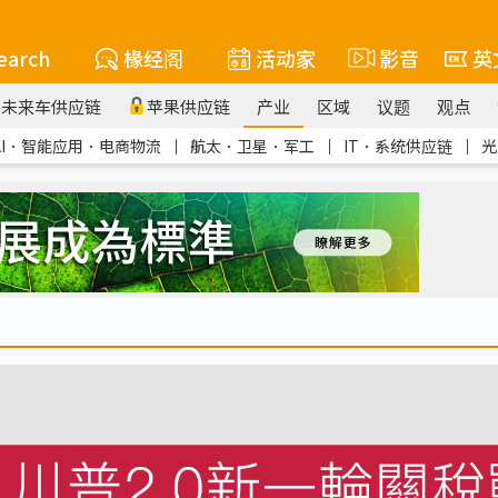
earch
椽经阁
活动家
影音
英
未来车供应链
苹果供应链
产业
区域
议题
观点
AI．智能应用．电商物流
｜
航太．卫星．军工
｜
IT．系统供应链
｜
光