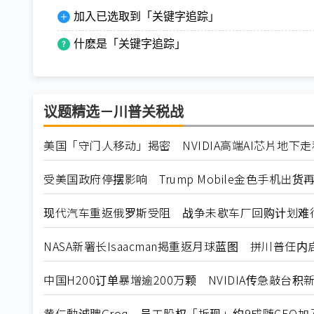
加入已选取到「关键字追踪」
什麽是「关键字追踪」
议题精选－川普关税战
美国「守门人移动」揭密 NVIDIA高端AI芯片地下
受美国政府停摆影响 Trump Mobile金色手机出货
现代汽车重返俄罗斯受阻 战争未歇车厂回购计划难
NASA新署长Isaacman揭重返月球蓝图 拼川普任
中国H200订单暴增逾200万颗 NVIDIA传急敲台积
黄仁勳诚聘Groq 员工股权「折现」约9成随CEO加入N