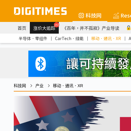
科技网
Res
257
首页
涨价大追踪
《百年，并不孤寂》产业导读
半导体．零组件
｜
CarTech．绿能
｜
移动．通讯．XR
｜
科技网
产业
移动．通讯．XR