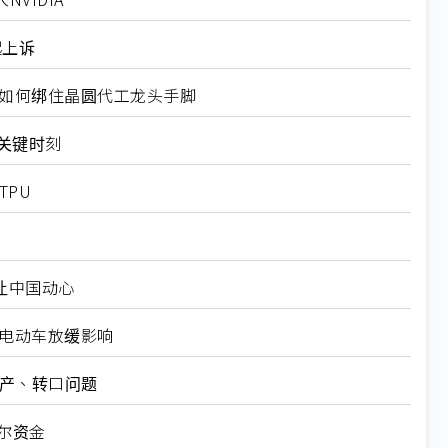
起上诉
规如何绑住晶圆代工龙头手脚
十大关键时刻
TPU
仍让中国动心
越电动车放缓影响
矿产、转口问题
尔资金