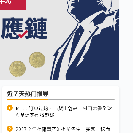
近７天热门报导
MLCC订单过热、出货比创高 村田示警全球
AI基建热潮将趋缓
2027全年存储器产能提前售罄 买家「秘而