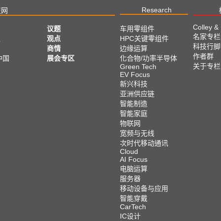
Research
技网
Colley &
议题
车用零组件
名家专栏
亚
观点
HPC关键零组件
科技行脚
商情
边缘运算
作者群
中国
展会专区
化合物/功率半导体
关于专栏
Green Tech
EV Focus
新兴科技
亚洲供应链
智能制造
智能家庭
物联网
宽频与无线
次时代移动通讯
Cloud
AI Focus
电脑运算
服务器
移动设备与应用
智能穿戴
CarTech
IC设计