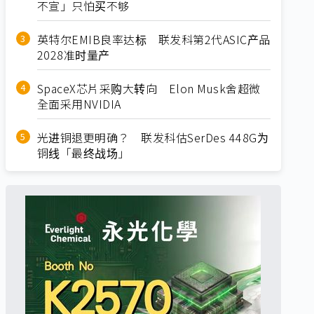
不宣」只怕买不够
英特尔EMIB良率达标 联发科第2代ASIC产品
2028准时量产
SpaceX芯片采购大转向 Elon Musk舍超微
全面采用NVIDIA
光进铜退更明确？ 联发科估SerDes 448G为
铜线「最终战场」