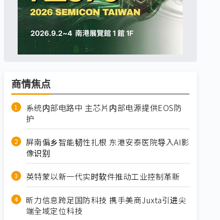
商情焦点
系统内部电路中 主芯片内部电源提供EOS防
护
屏南偏乡智能韧性扎根 东港安泰医院导入AI影
像识别
英特蒙以新一代实时软件推动工业控制革新
昕力信息跨足国防科技 携手美商Juxta引进尖
端全域定位科技