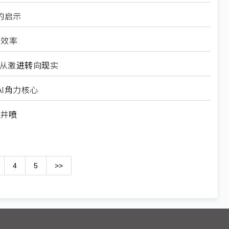
的启示
高效率
6从激进转向现实
I角力核心
求井喷
4
5
>>