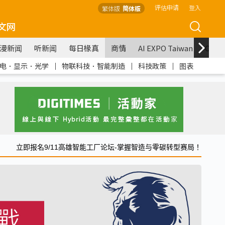
评估申请
登入
繁体版
简体版
文网
漫新闻
听新闻
每日椽真
商情
AI EXPO Taiwan
COM
电．显示．光学
｜
物联科技．智能制造
｜
科技政策
｜
图表
立即报名9/11高雄智能工厂论坛-掌握智造与零碳转型赛局！