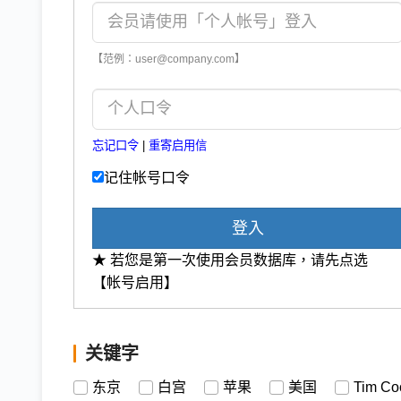
【范例：user@company.com】
忘记口令
|
重寄启用信
记住帐号口令
登入
★ 若您是第一次使用会员数据库，请先点选
【帐号启用】
关键字
东京
白宫
苹果
美国
Tim Co