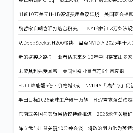
川普10万美元H-1B签证费用争议延烧 美国商会提
魏哲家自嘲含泪打造台积美厂 NYT剖析1.8万条法
从DeepSeek到H200松绑 盘点NVIDIA 2025年
新的逆袭之路？ 业者估未来5~10年中国将窜出多家
未蒙其利先受其害 美国制造业景气连9个月衰退
H200效能翻6倍、价格增3成 NVIDIA「清库存」
丰田目标2026全球生产破千万辆 HEV需求强劲跨
东南亚各国与美贸易协议持续推进 2026聚焦关键
陈立武与川普关键40分钟会谈 将政治阻力化为英特