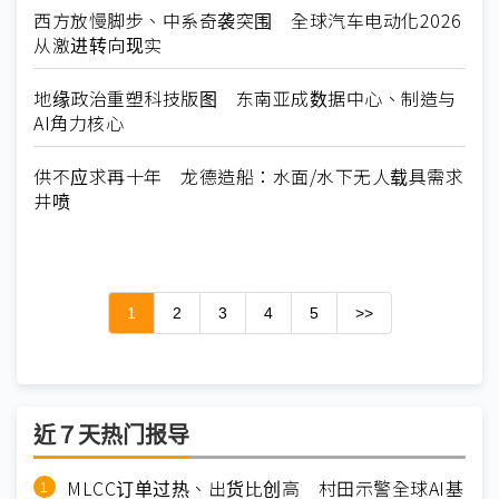
西方放慢脚步、中系奇袭突围 全球汽车电动化2026
从激进转向现实
地缘政治重塑科技版图 东南亚成数据中心、制造与
AI角力核心
供不应求再十年 龙德造船：水面/水下无人载具需求
井喷
1
2
3
4
5
>>
近７天热门报导
MLCC订单过热、出货比创高 村田示警全球AI基