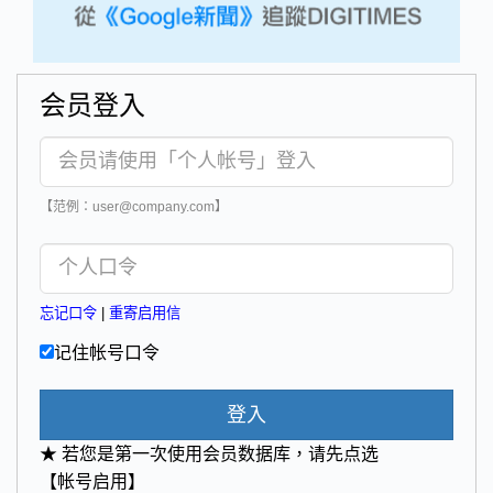
会员登入
【范例：user@company.com】
忘记口令
|
重寄启用信
记住帐号口令
登入
★ 若您是第一次使用会员数据库，请先点选
【帐号启用】