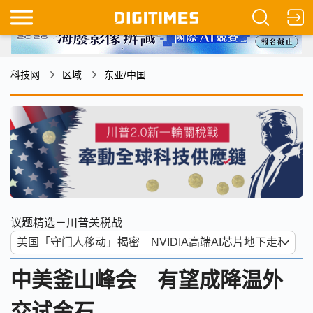
科技网
区域
东亚/中国
议题精选－川普关税战
中美釜山峰会 有望成降温外
交试金石