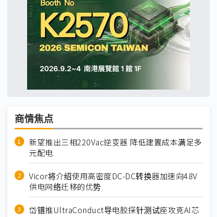
商情焦点
新望推出三相220Vac逆变器 降低建置成本满足多
元配电
Vicor将介绍使用高密度DC-DC转换器加速向48V
供电网络迁移的优势
岱镨推UltraConduct导电胶探针测试座攻克AI芯