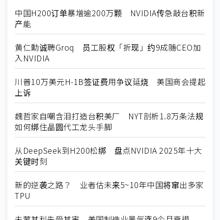
中国H200订单暴增逾200万颗 NVIDIA传急敲台积新
产能
黄仁勳诚聘Groq 员工股权「折现」约9成随CEO加
入NVIDIA
川普10万美元H-1B签证费用争议延烧 美国商会提起
上诉
魏哲家自嘲含泪打造台积美厂 NYT剖析1.8万条法规
如何绑住晶圆代工龙头手脚
从DeepSeek到H200松绑 盘点NVIDIA 2025年十大
关键时刻
新的逆袭之路？ 业者估未来5~10年中国将窜出多家
TPU
未蒙其利先受其害 美国制造业景气连9个月衰退