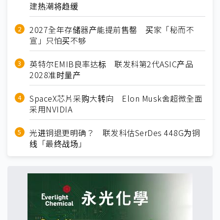
建热潮将趋缓
2027全年存储器产能提前售罄 买家「秘而不
宣」只怕买不够
英特尔EMIB良率达标 联发科第2代ASIC产品
2028准时量产
SpaceX芯片采购大转向 Elon Musk舍超微全面
采用NVIDIA
光进铜退更明确？ 联发科估SerDes 448G为铜
线「最终战场」