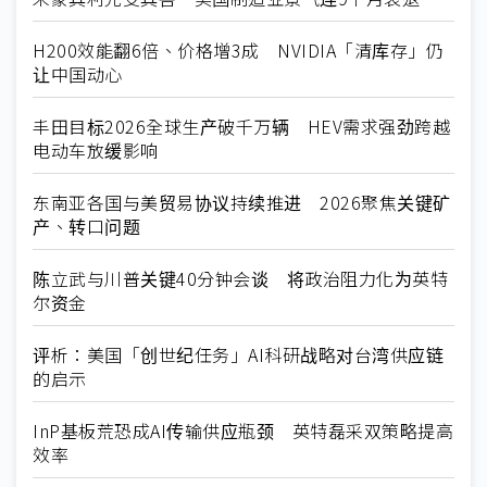
H200效能翻6倍、价格增3成 NVIDIA「清库存」仍
让中国动心
丰田目标2026全球生产破千万辆 HEV需求强劲跨越
电动车放缓影响
东南亚各国与美贸易协议持续推进 2026聚焦关键矿
产、转口问题
陈立武与川普关键40分钟会谈 将政治阻力化为英特
尔资金
评析：美国「创世纪任务」AI科研战略对台湾供应链
的启示
InP基板荒恐成AI传输供应瓶颈 英特磊采双策略提高
效率