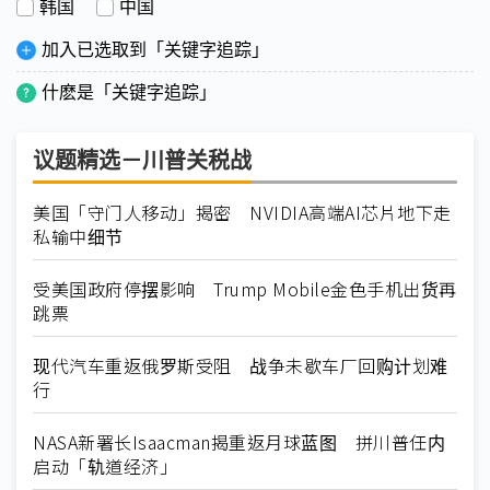
韩国
中国
加入已选取到「关键字追踪」
什麽是「关键字追踪」
议题精选－川普关税战
美国「守门人移动」揭密 NVIDIA高端AI芯片地下走
私输中细节
受美国政府停摆影响 Trump Mobile金色手机出货再
跳票
现代汽车重返俄罗斯受阻 战争未歇车厂回购计划难
行
NASA新署长Isaacman揭重返月球蓝图 拼川普任内
启动「轨道经济」