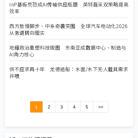
InP基板荒恐成AI传输供应瓶颈 英特磊采双策略提高
效率
西方放慢脚步、中系奇袭突围 全球汽车电动化2026
从激进转向现实
地缘政治重塑科技版图 东南亚成数据中心、制造与
AI角力核心
供不应求再十年 龙德造船：水面/水下无人载具需求
井喷
1
2
3
4
5
>>