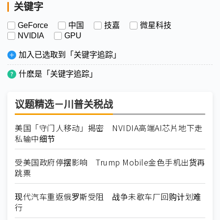
关键字
GeForce
中国
技嘉
微星科技
NVIDIA
GPU
加入已选取到「关键字追踪」
什麽是「关键字追踪」
议题精选－川普关税战
美国「守门人移动」揭密 NVIDIA高端AI芯片地下走
私输中细节
受美国政府停摆影响 Trump Mobile金色手机出货再
跳票
现代汽车重返俄罗斯受阻 战争未歇车厂回购计划难
行