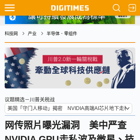
科技网
产业
半导体．零组件
议题精选－川普关税战
网传照片曝光漏洞 美中严查
NVIDIA GPU走私波及微星、技