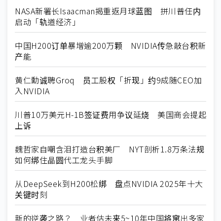
NASA新署长Isaacman揭重返月球蓝图 拼川普任内
启动「轨道经济」
中国H200订单暴增逾200万颗 NVIDIA传急敲台积新
产能
黄仁勳诚聘Groq 员工股权「折现」约9成随CEO加
入NVIDIA
川普10万美元H-1B签证费用争议延烧 美国商会提起
上诉
魏哲家自嘲含泪打造台积美厂 NYT剖析1.8万条法规
如何绑住晶圆代工龙头手脚
从DeepSeek到H200松绑 盘点NVIDIA 2025年十大
关键时刻
新的逆袭之路？ 业者估未来5~10年中国将窜出多家