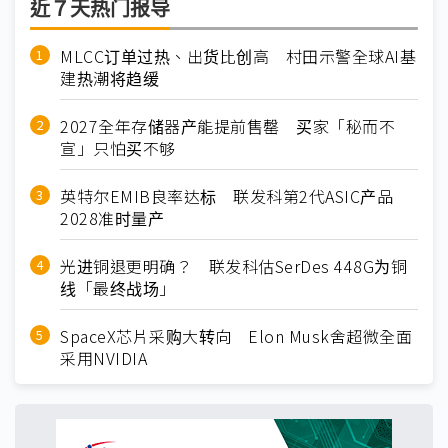
近７天热门报导
MLCC订单过热、出货比创高 村田示警全球AI基
建热潮将趋缓
2027全年存储器产能提前售罄 买家「秘而不
宣」只怕买不够
英特尔EMIB良率达标 联发科第2代ASIC产品
2028准时量产
光进铜退更明确？ 联发科估SerDes 448G为铜
线「最终战场」
SpaceX芯片采购大转向 Elon Musk舍超微全面
采用NVIDIA