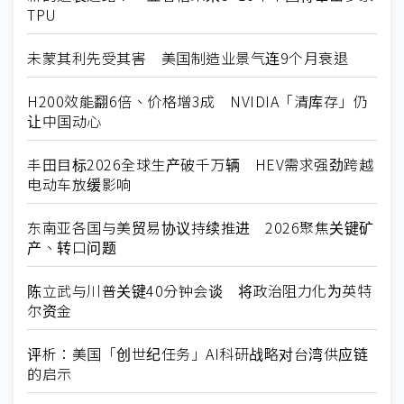
TPU
未蒙其利先受其害 美国制造业景气连9个月衰退
H200效能翻6倍、价格增3成 NVIDIA「清库存」仍
让中国动心
丰田目标2026全球生产破千万辆 HEV需求强劲跨越
电动车放缓影响
东南亚各国与美贸易协议持续推进 2026聚焦关键矿
产、转口问题
陈立武与川普关键40分钟会谈 将政治阻力化为英特
尔资金
评析：美国「创世纪任务」AI科研战略对台湾供应链
的启示