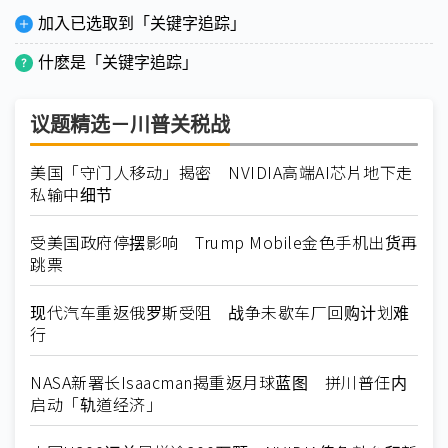
加入已选取到「关键字追踪」
什麽是「关键字追踪」
议题精选－川普关税战
美国「守门人移动」揭密 NVIDIA高端AI芯片地下走
私输中细节
受美国政府停摆影响 Trump Mobile金色手机出货再
跳票
现代汽车重返俄罗斯受阻 战争未歇车厂回购计划难
行
NASA新署长Isaacman揭重返月球蓝图 拼川普任内
启动「轨道经济」