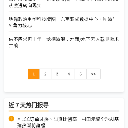
从激进转向现实
地缘政治重塑科技版图 东南亚成数据中心、制造与
AI角力核心
供不应求再十年 龙德造船：水面/水下无人载具需求
井喷
1
2
3
4
5
>>
近７天热门报导
MLCC订单过热、出货比创高 村田示警全球AI基
建热潮将趋缓