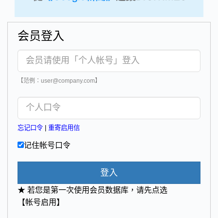
会员登入
【范例：user@company.com】
忘记口令
|
重寄启用信
记住帐号口令
登入
★ 若您是第一次使用会员数据库，请先点选
【帐号启用】