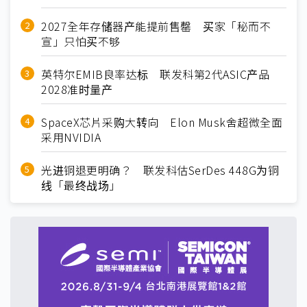
2027全年存储器产能提前售罄 买家「秘而不
宣」只怕买不够
英特尔EMIB良率达标 联发科第2代ASIC产品
2028准时量产
SpaceX芯片采购大转向 Elon Musk舍超微全面
采用NVIDIA
光进铜退更明确？ 联发科估SerDes 448G为铜
线「最终战场」