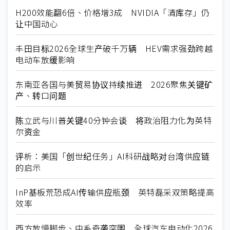
H200效能翻6倍、价格增3成 NVIDIA「清库存」仍
让中国动心
丰田目标2026全球生产破千万辆 HEV需求强劲跨越
电动车放缓影响
东南亚各国与美贸易协议持续推进 2026聚焦关键矿
产、转口问题
陈立武与川普关键40分钟会谈 将政治阻力化为英特
尔资金
评析：美国「创世纪任务」AI科研战略对台湾供应链
的启示
InP基板荒恐成AI传输供应瓶颈 英特磊采双策略提高
效率
西方放慢脚步、中系奇袭突围 全球汽车电动化2026