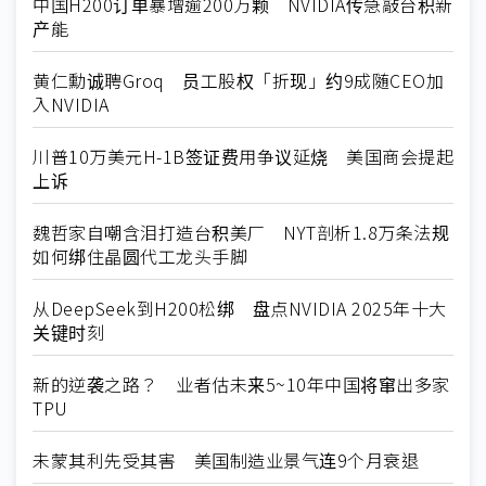
中国H200订单暴增逾200万颗 NVIDIA传急敲台积新
产能
黄仁勳诚聘Groq 员工股权「折现」约9成随CEO加
入NVIDIA
川普10万美元H-1B签证费用争议延烧 美国商会提起
上诉
魏哲家自嘲含泪打造台积美厂 NYT剖析1.8万条法规
如何绑住晶圆代工龙头手脚
从DeepSeek到H200松绑 盘点NVIDIA 2025年十大
关键时刻
新的逆袭之路？ 业者估未来5~10年中国将窜出多家
TPU
未蒙其利先受其害 美国制造业景气连9个月衰退