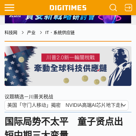
科技网
产业
IT．系统供应链
议题精选－川普关税战
国际局势不太平 童子贤点出
短中期三大变量