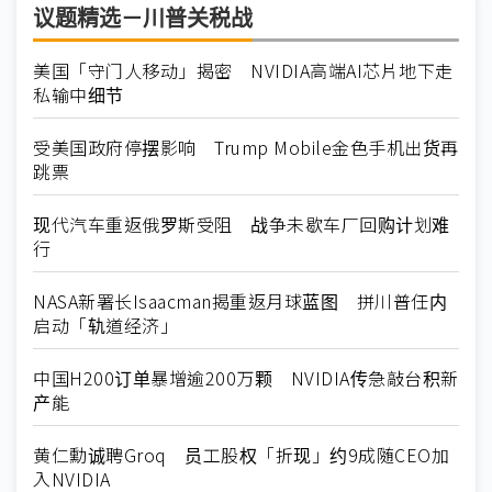
议题精选－川普关税战
美国「守门人移动」揭密 NVIDIA高端AI芯片地下走
私输中细节
受美国政府停摆影响 Trump Mobile金色手机出货再
跳票
现代汽车重返俄罗斯受阻 战争未歇车厂回购计划难
行
NASA新署长Isaacman揭重返月球蓝图 拼川普任内
启动「轨道经济」
中国H200订单暴增逾200万颗 NVIDIA传急敲台积新
产能
黄仁勳诚聘Groq 员工股权「折现」约9成随CEO加
入NVIDIA