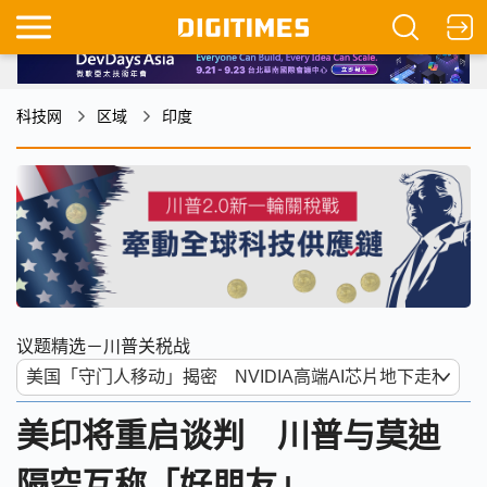
科技网
区域
印度
议题精选－川普关税战
美印将重启谈判 川普与莫迪
隔空互称「好朋友」