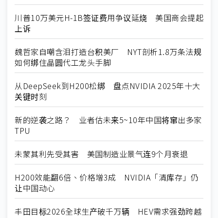
川普10万美元H-1B签证费用争议延烧 美国商会提起
上诉
魏哲家自嘲含泪打造台积美厂 NYT剖析1.8万条法规
如何绑住晶圆代工龙头手脚
从DeepSeek到H200松绑 盘点NVIDIA 2025年十大
关键时刻
新的逆袭之路？ 业者估未来5~10年中国将窜出多家
TPU
未蒙其利先受其害 美国制造业景气连9个月衰退
H200效能翻6倍、价格增3成 NVIDIA「清库存」仍
让中国动心
丰田目标2026全球生产破千万辆 HEV需求强劲跨越