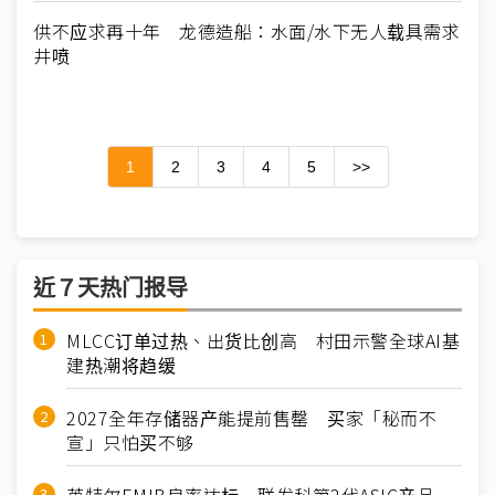
供不应求再十年 龙德造船：水面/水下无人载具需求
井喷
1
2
3
4
5
>>
近７天热门报导
MLCC订单过热、出货比创高 村田示警全球AI基
建热潮将趋缓
2027全年存储器产能提前售罄 买家「秘而不
宣」只怕买不够
英特尔EMIB良率达标 联发科第2代ASIC产品