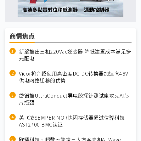
商情焦点
新望推出三相220Vac逆变器 降低建置成本满足多
元配电
Vicor将介绍使用高密度DC-DC转换器加速向48V
供电网络迁移的优势
岱镨推UltraConduct导电胶探针测试座攻克AI芯
片瓶颈
英飞凌SEMPER NOR快闪存储器通过信骅科技
AST2700 BMC认证
欧耀科技、超数云端携三大方案亮相AI Wave