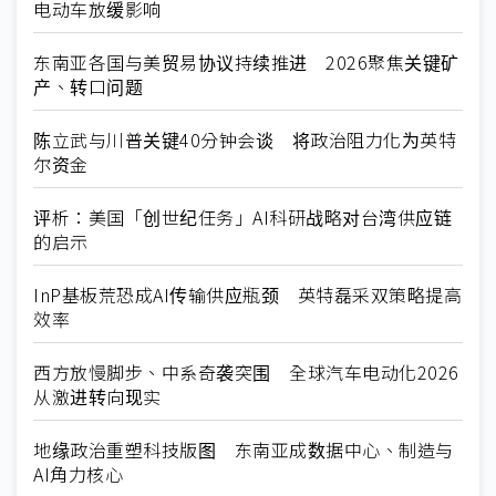
电动车放缓影响
东南亚各国与美贸易协议持续推进 2026聚焦关键矿
产、转口问题
陈立武与川普关键40分钟会谈 将政治阻力化为英特
尔资金
评析：美国「创世纪任务」AI科研战略对台湾供应链
的启示
InP基板荒恐成AI传输供应瓶颈 英特磊采双策略提高
效率
西方放慢脚步、中系奇袭突围 全球汽车电动化2026
从激进转向现实
地缘政治重塑科技版图 东南亚成数据中心、制造与
AI角力核心