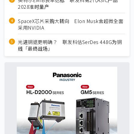
2028准时量产
SpaceX芯片采购大转向 Elon Musk舍超微全面
采用NVIDIA
光进铜退更明确？ 联发科估SerDes 448G为铜
线「最终战场」