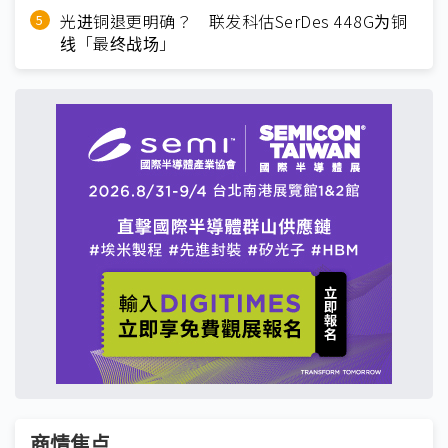
光进铜退更明确？ 联发科估SerDes 448G为铜
线「最终战场」
商情焦点