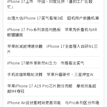
iPhone 17上市 中国、印度比拼「谁的工厂比较
忙」
台湾大估iPhone 17买气看增3成 旧机用户掀换机潮
iPhone 17 Pro系列首搭均热板 苹果为折叠机与AR
眼镜铺路
苹果削减对博通依赖 iPhone 17全面导入自研N1芯
片
iPhone 17硬件革新然AI乏力 市场看淡买气
手机双雄策略轮流转 苹果升级硬件、三星押宝AI
苹果iPhone 17 A19 Pro芯片跑分亮眼 单核效能超
越M4夺冠
iPhone Air设计重时尚更甚效能 与Pro系列区分市场