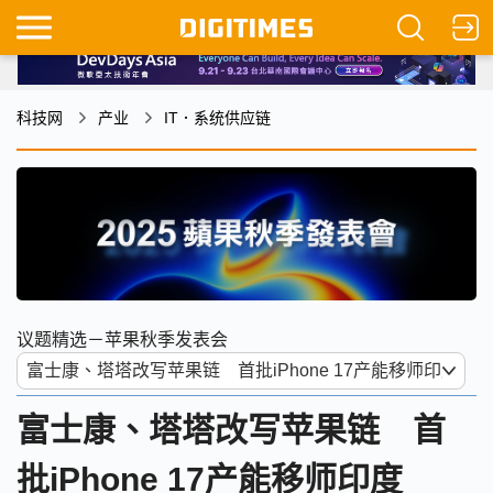
科技网
产业
IT．系统供应链
议题精选－苹果秋季发表会
富士康、塔塔改写苹果链 首
批iPhone 17产能移师印度