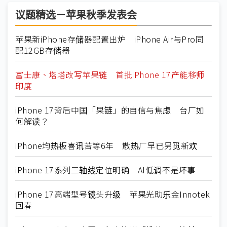
议题精选－苹果秋季发表会
苹果新iPhone存储器配置出炉 iPhone Air与Pro同
配12GB存储器
富士康、塔塔改写苹果链 首批iPhone 17产能移师
印度
iPhone 17背后中国「果链」的自信与焦虑 台厂如
何解读？
iPhone均热板喜讯苦等6年 散热厂早已另觅新欢
iPhone 17系列三轴线定位明确 AI低调不是坏事
iPhone 17高端型号镜头升级 苹果光助乐金Innotek
回春