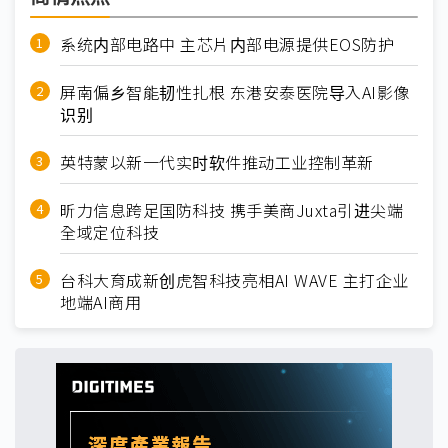
系统内部电路中 主芯片内部电源提供EOS防护
屏南偏乡智能韧性扎根 东港安泰医院导入AI影像
识别
英特蒙以新一代实时软件推动工业控制革新
昕力信息跨足国防科技 携手美商Juxta引进尖端
全域定位科技
台科大育成新创虎智科技亮相AI WAVE 主打企业
地端AI商用