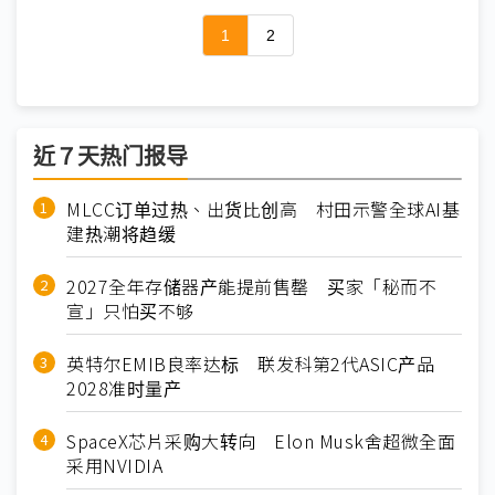
1
2
近７天热门报导
MLCC订单过热、出货比创高 村田示警全球AI基
建热潮将趋缓
2027全年存储器产能提前售罄 买家「秘而不
宣」只怕买不够
英特尔EMIB良率达标 联发科第2代ASIC产品
2028准时量产
SpaceX芯片采购大转向 Elon Musk舍超微全面
采用NVIDIA