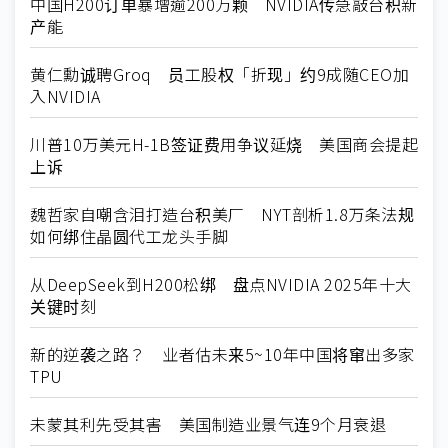
中国H200订单暴增逾200万颗 NVIDIA传急敲台积新
产能
黄仁勳诚聘Groq 员工股权「折现」约9成随CEO加
入NVIDIA
川普10万美元H-1B签证费用争议延烧 美国商会提起
上诉
魏哲家自嘲含泪打造台积美厂 NYT剖析1.8万条法规
如何绑住晶圆代工龙头手脚
从DeepSeek到H200松绑 盘点NVIDIA 2025年十大
关键时刻
新的逆袭之路？ 业者估未来5~10年中国将窜出多家
TPU
未蒙其利先受其害 美国制造业景气连9个月衰退