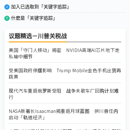
加入已选取到「关键字追踪」
什麽是「关键字追踪」
议题精选－川普关税战
美国「守门人移动」揭密 NVIDIA高端AI芯片地下走
私输中细节
受美国政府停摆影响 Trump Mobile金色手机出货再
跳票
现代汽车重返俄罗斯受阻 战争未歇车厂回购计划难
行
NASA新署长Isaacman揭重返月球蓝图 拼川普任内
启动「轨道经济」