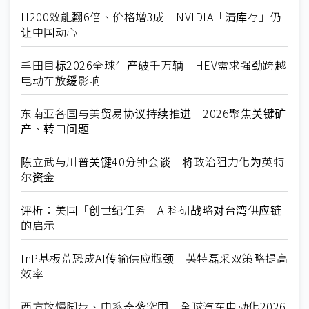
H200效能翻6倍、价格增3成 NVIDIA「清库存」仍
让中国动心
丰田目标2026全球生产破千万辆 HEV需求强劲跨越
电动车放缓影响
东南亚各国与美贸易协议持续推进 2026聚焦关键矿
产、转口问题
陈立武与川普关键40分钟会谈 将政治阻力化为英特
尔资金
评析：美国「创世纪任务」AI科研战略对台湾供应链
的启示
InP基板荒恐成AI传输供应瓶颈 英特磊采双策略提高
效率
西方放慢脚步、中系奇袭突围 全球汽车电动化2026