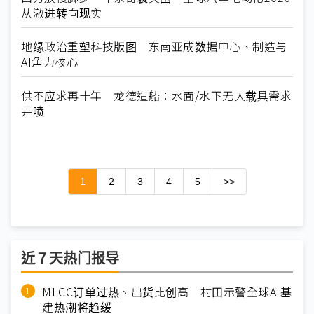
从激进转向现实
地缘政治重塑科技版图 东南亚成数据中心、制造与
AI角力核心
供不应求再十年 龙德造船：水面/水下无人载具需求
井喷
1
2
3
4
5
>>
近７天热门报导
MLCC订单过热、出货比创高 村田示警全球AI基
建热潮将趋缓