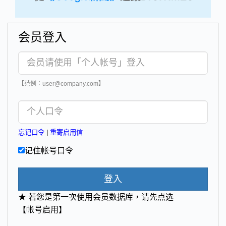
会员登入
【范例：user@company.com】
忘记口令
|
重寄启用信
记住帐号口令
登入
★ 若您是第一次使用会员数据库，请先点选
【帐号启用】