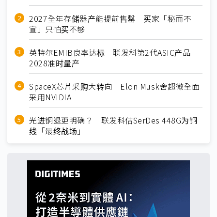
2027全年存储器产能提前售罄 买家「秘而不
宣」只怕买不够
英特尔EMIB良率达标 联发科第2代ASIC产品
2028准时量产
SpaceX芯片采购大转向 Elon Musk舍超微全面
采用NVIDIA
光进铜退更明确？ 联发科估SerDes 448G为铜
线「最终战场」