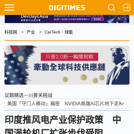
科技网
产业
CarTech．绿能
议题精选－川普关税战
印度推风电产业保护政策 中
国涡轮机厂扩张步伐受阻