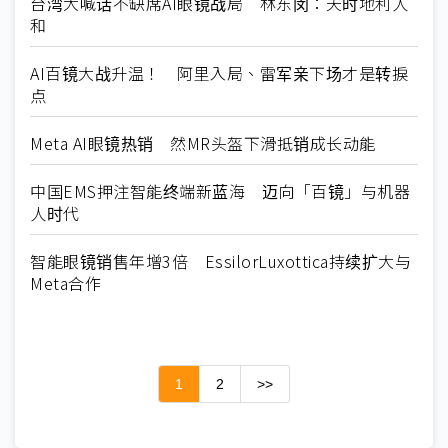
台湾大喊话不缺席AI眼镜战局 林东闵：天时地利人
和
AI百镜大战升温！ 阿里入局、雷军亲下场才是转捩
点
Meta AI眼镜热销 然MR头盔下滑抵销成长动能
中国EMS押注智能终端新蓝海 迈向「百镜」与机器
人时代
智能眼镜销售年增3倍 EssilorLuxottica持续扩大与
Meta合作
1
2
>>