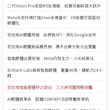
二代Vision Pro或搭M5处理器 运算效能盼望大跃升
Meta与史丹佛打造3mm全像显示 XR装置可望迈向
眼镜化
宏达电AI眼镜亮相 拟开放API、深化Google合作
宏达电AI眼镜新品将亮相 携手台哥大放大出货量
智能眼镜出货倍增 Meta仍为主力、小米成黑马
Brilliant Labs推新智能眼镜 重量40克、续航力14小
时
宏达电智能眼镜呼之欲出 三大拼突围策略受瞩
AI眼镜掀革命 红链ODM与PCB迎穿戴新商机