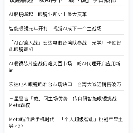
议题精选－攻AI再下一城「镜」争白热化
AI眼镜崛起 眼镜业迎史上最大变革
智能眼镜元年开打 视觉AI成下一个主战场
「AI百镜大战」宏达电偕台湾队参战 光学厂卡位智
能眼镜商机
AI眼镜芯片鏖战仍难突围市场 盼AI代理开启应用新
局
宏达电AI眼镜瞄准台市场缺口 台湾大喊话销售破万
三星誓言「戴」回主场优势 传自研智能眼镜挑战
Meta霸权
Meta瞄准后手机时代 「个人超级智能」挑战苹果主
导地位