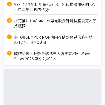
Vicor将介绍使用高密度DC-DC转换器加速向48V
供电网络迁移的优势
岱镨推UltraConduct导电胶探针测试座攻克AI芯
片瓶颈
英飞凌SEMPER NOR快闪存储器通过信骅科技
AST2700 BMC认证
欧耀科技、超数云端携三大方案亮相AI Wave
Show 2026 吸引2,000人