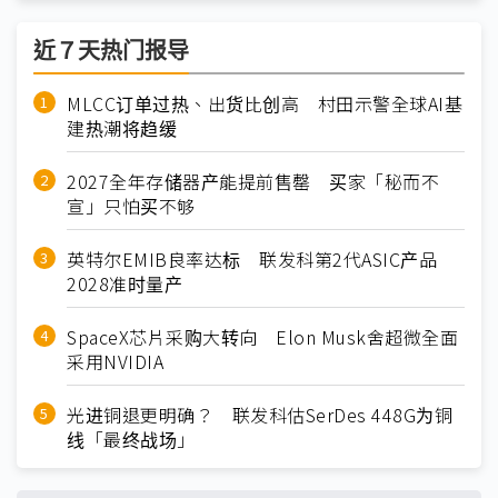
近７天热门报导
MLCC订单过热、出货比创高 村田示警全球AI基
建热潮将趋缓
2027全年存储器产能提前售罄 买家「秘而不
宣」只怕买不够
英特尔EMIB良率达标 联发科第2代ASIC产品
2028准时量产
SpaceX芯片采购大转向 Elon Musk舍超微全面
采用NVIDIA
光进铜退更明确？ 联发科估SerDes 448G为铜
线「最终战场」