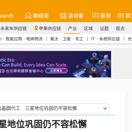
earch
椽经阁
活动家
影音
英
未来车供应链
苹果供应链
产业
区域
议题
观点
AI．智能应用．电商物流
｜
航太．卫星．军工
｜
IT．系统供应链
｜
光
星地位巩固仍不容松懈