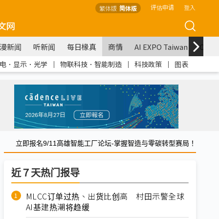
评估申请
登入
繁体版
简体版
文网
漫新闻
听新闻
每日椽真
商情
AI EXPO Taiwan
COM
电．显示．光学
｜
物联科技．智能制造
｜
科技政策
｜
图表
立即报名9/11高雄智能工厂论坛-掌握智造与零碳转型赛局！
近７天热门报导
MLCC订单过热、出货比创高 村田示警全球
AI基建热潮将趋缓