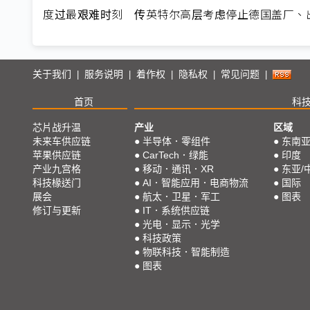
度过最艰难时刻 传英特尔高层考虑停止德国盖厂、出售A
关于我们
服务说明
着作权
隐私权
常见问题
|
|
|
|
|
首页
科
芯片战升温
产业
区域
未来车供应链
●
半导体．零组件
●
东南
苹果供应链
●
CarTech．绿能
●
印度
产业九宫格
●
移动．通讯．XR
●
东亚/
科技椽送门
●
AI．智能应用．电商物流
●
国际
展会
●
航太．卫星．军工
●
图表
修订与更新
●
IT．系统供应链
●
光电．显示．光学
●
科技政策
●
物联科技．智能制造
●
图表