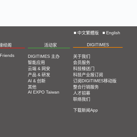
■
中文繁體版
■
English
DIGITIMES
椽经阁
活动家
 Friends
DIGITIMES 主办
关于我们
智能应用
会员服务
云端 & 网安
科技椽送门
产品 & 研发
科技产业报订阅
AI & 创新
订阅DIGITIMES移动版
其他
整合行销服务
AI EXPO Taiwan
人才招募
联络我们
下载新闻App