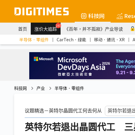
科技网
Res
257
首页
涨价大追踪
《百年，并不孤寂》产业导读
半导体．零组件
｜
CarTech．绿能
｜
移动．通讯．XR
｜
科技网
产业
半导体．零组件
议题精选－英特尔晶圆代工何去何从
英特尔若退出晶圆代工 三