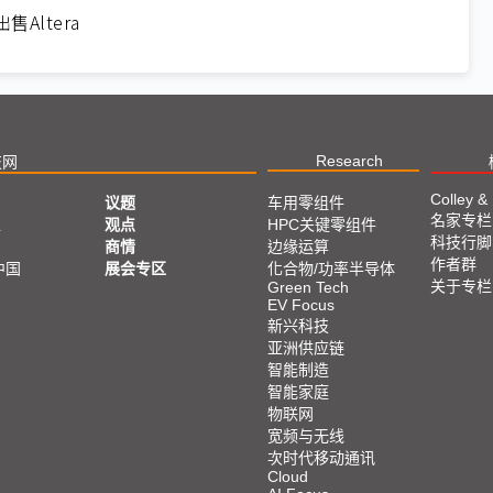
ltera
Research
技网
Colley &
议题
车用零组件
名家专栏
亚
观点
HPC关键零组件
科技行脚
商情
边缘运算
作者群
中国
展会专区
化合物/功率半导体
关于专栏
Green Tech
EV Focus
新兴科技
亚洲供应链
智能制造
智能家庭
物联网
宽频与无线
次时代移动通讯
Cloud