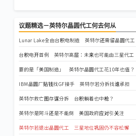
议题精选－英特尔晶圆代工何去何从
Lunar Lake全由台积电制造 英特尔还需留晶圆代工
台积电开首例 英特尔高层：未来也可能由三星代工
要的是「美国制造」 英特尔晶圆代工花10年也值？
IBM晶圆厂贴钱找GF接手 英特尔若分拆找谁承担
英特尔救亡图存谋分拆 台积躺着也中枪？
英特尔是阿斗还是不能倒 美国政府应对引关注
英特尔若退出晶圆代工 三星地位巩固仍不容松懈