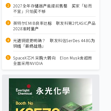
2027全年存储器产能提前售罄 买家「秘而
不宣」只怕买不够
英特尔EMIB良率达标 联发科第2代ASIC产品
2028准时量产
光进铜退更明确？ 联发科估SerDes 448G为
铜线「最终战场」
SpaceX芯片采购大转向 Elon Musk舍超微
全面采用NVIDIA