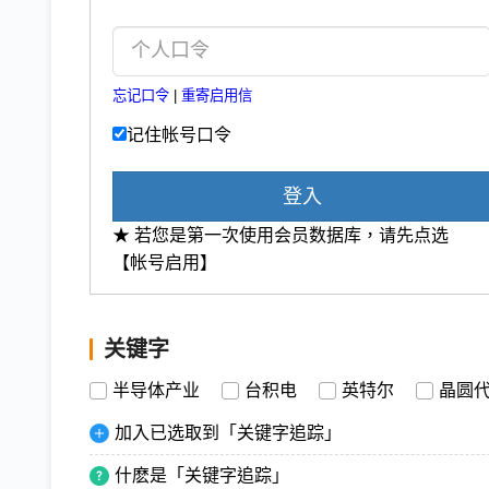
忘记口令
|
重寄启用信
记住帐号口令
登入
★ 若您是第一次使用会员数据库，请先点选
【帐号启用】
关键字
半导体产业
台积电
英特尔
晶圆
加入已选取到「关键字追踪」
什麽是「关键字追踪」