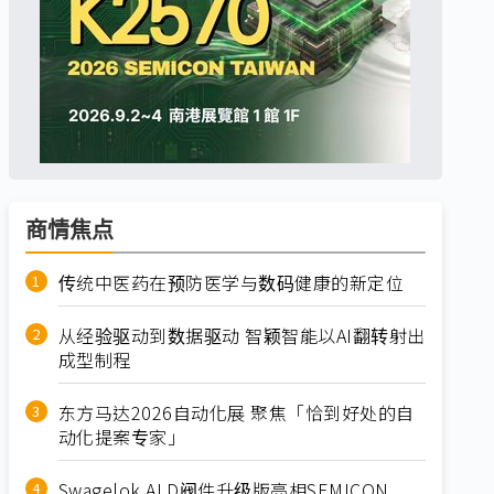
商情焦点
传统中医药在预防医学与数码健康的新定位
从经验驱动到数据驱动 智颖智能以AI翻转射出
成型制程
东方马达2026自动化展 聚焦「恰到好处的自
动化提案专家」
Swagelok ALD阀件升级版亮相SEMICON