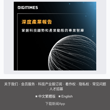
关于我们
·
会员服务
·
科技产业报订阅
·
着作权
·
隐私权
·
常见问题
·
人才招募
■
中文繁體版
■
English
下载新闻App