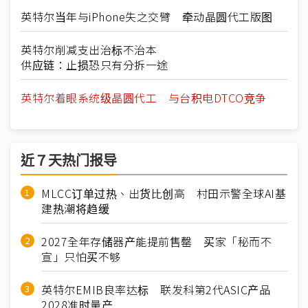
英特尔当年与iPhone失之交臂 牵动晶圆代工版图
英特尔削减支出治标不治本
供应链：止损恐只有分拆一途
英特尔着眼系统级晶圆代工 与台积电DTCO竞争
近７天热门报导
MLCC订单过热、出货比创高 村田示警全球AI基
建热潮将趋缓
2027全年存储器产能提前售罄 买家「秘而不
宣」只怕买不够
英特尔EMIB良率达标 联发科第2代ASIC产品
2028准时量产