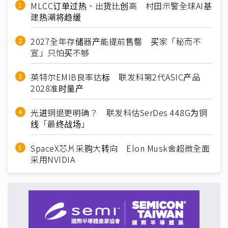
MLCC订单过热、出货比创高 村田示警全球AI基
建热潮将趋缓
2027全年存储器产能提前售罄 买家「秘而不
宣」只怕买不够
英特尔EMIB良率达标 联发科第2代ASIC产品
2028准时量产
光进铜退更明确？ 联发科估SerDes 448G为铜
线「最终战场」
SpaceX芯片采购大转向 Elon Musk舍超微全面
采用NVIDIA