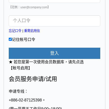
【范例：user@company.com】
忘记口令
|
重寄启用信
记住帐号口令
登入
★ 若您是第一次使用会员数据库，请先点选
【帐号启用】
会员服务申请/试用
申请专线：
+886-02-87125398。
(周一至周五工作日9:00~18:00)