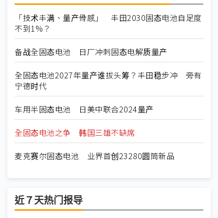
「技术丰满、量产骨感」 丰田2030固态电池自足度
不到1%？
备战全固态电池 日厂冲刺固态电解质量产
全固态电池2027年量产谁拔头筹？丰田稳步冲 旁有
宁德时代
车用半固态电池 日美中联合2024量产
全固态电池之争 韩国三雄不缺席
麦克赛尔固态电池 业界首创23280圆筒新品
近７天热门报导