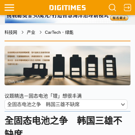
科技网
产业
CarTech．绿能
议题精选－固态电池「锂」想很丰满
全固态电池之争 韩国三雄不
缺席