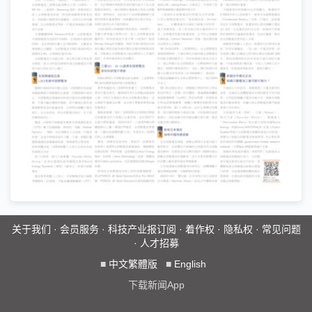
关于我们
·
会员服务
·
科技产业报订阅
·
着作权
·
隐私权
·
常见问题
·
人才招募
■
中文繁體版
■
English
下载新闻App