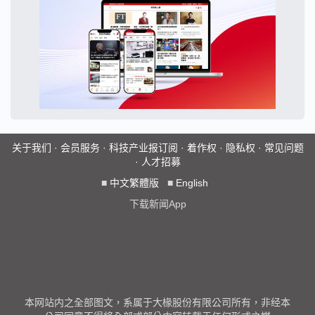
关于我们
·
会员服务
·
科技产业报订阅
·
着作权
·
隐私权
·
常见问题
·
人才招募
■
中文繁體版
■
English
下载新闻App
本网站内之全部图文，系属于大椽股份有限公司所有，非经本