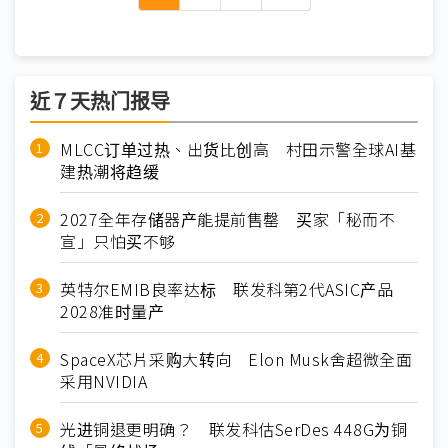
近７天热门报导
MLCC订单过热、出货比创高 村田示警全球AI基
建热潮将趋缓
2027全年存储器产能提前售罄 买家「秘而不
宣」只怕买不够
英特尔EMIB良率达标 联发科第2代ASIC产品
2028准时量产
SpaceX芯片采购大转向 Elon Musk舍超微全面
采用NVIDIA
光进铜退更明确？ 联发科估SerDes 448G为铜