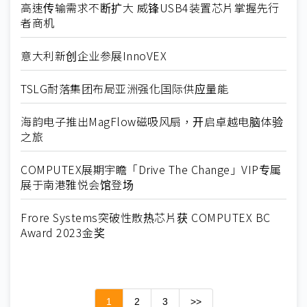
高速传输需求不断扩大 威锋USB4装置芯片掌握先行
者商机
意大利新创企业参展InnoVEX
TSLG耐落集团布局亚洲强化国际供应量能
海韵电子推出MagFlow磁吸风扇，开启卓越电脑体验
之旅
COMPUTEX展期宇瞻「Drive The Change」VIP专属
展于南港雅悦会馆登场
Frore Systems突破性散热芯片获 COMPUTEX BC
Award 2023金奖
1
2
3
>>