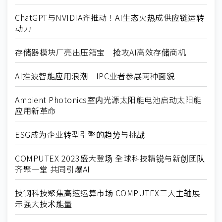
ChatGPT与NVIDIA齐推动！AI生态火热成供应链运转
动力
存储器模块厂亮出压箱宝 抢攻AI高效存储商机
AI推波智能应用浪潮 IPC业者参展两种面貌
Ambient Photonics室内光源太阳能电池启动太阳能
应用新革命
ESG成为企业转型引擎的趋势与挑战
COMPUTEX 2023盛大登场 全球科技精锐与新创团队
齐聚一堂 共同引爆AI
技钢科技聚焦高速运算市场 COMPUTEX三大主轴展
示强大技术能量