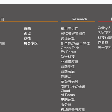
Research
技网
Colley &
议题
车用零组件
名家专栏
亚
观点
HPC关键零组件
科技行脚
商情
边缘运算
作者群
中国
展会专区
化合物/功率半导体
关于专栏
Green Tech
EV Focus
新兴科技
亚洲供应链
智能制造
智能家庭
物联网
宽频与无线
次时代移动通讯
Cloud
AI Focus
电脑运算
服务器
移动设备与应用