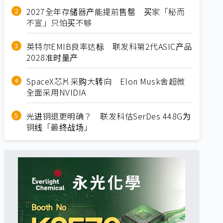
2027全年存储器产能提前售罄 买家「秘而
不宣」只怕买不够
英特尔EMIB良率达标 联发科第2代ASIC产品
2028准时量产
SpaceX芯片采购大转向 Elon Musk舍超微
全面采用NVIDIA
光进铜退更明确？ 联发科估SerDes 448G为
铜线「最终战场」