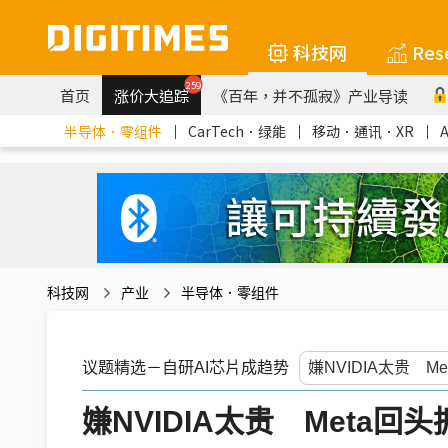
科技网
Res
259
首页
涨价大追踪
《百年，并不孤寂》产业导读
半导体．零组件
｜
CarTech．绿能
｜
移动．通讯．XR
｜
科技网
产业
半导体．零组件
议题精选－自研AI芯片成趋势
嫌NVIDIA太贵 Meta回