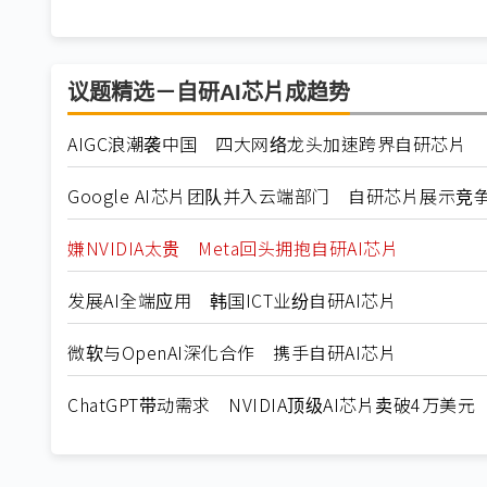
议题精选－自研AI芯片成趋势
AIGC浪潮袭中国 四大网络龙头加速跨界自研芯片
Google AI芯片团队并入云端部门 自研芯片展示竞
嫌NVIDIA太贵 Meta回头拥抱自研AI芯片
发展AI全端应用 韩国ICT业纷自研AI芯片
微软与OpenAI深化合作 携手自研AI芯片
ChatGPT带动需求 NVIDIA顶级AI芯片卖破4万美元