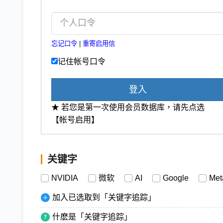
忘记口令
|
重寄启用信
记住帐号口令
登入
★ 若您是第一次使用会员数据库，请先点选
【帐号启用】
关键字
NVIDIA
微软
AI
Google
Met
加入已选取到「关键字追踪」
什麽是「关键字追踪」