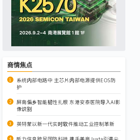
商情焦点
系统内部电路中 主芯片内部电源提供EOS防
护
屏南偏乡智能韧性扎根 东港安泰医院导入AI影
像识别
英特蒙以新一代实时软件推动工业控制革新
昕力信息跨足国防科技 携手美商Juxta引进尖