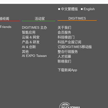
■
中文繁體版
■
English
DIGITIMES
椽经阁
活动家
 Friends
DIGITIMES 主办
关于我们
智能应用
会员服务
云端 & 网安
科技椽送门
产品 & 研发
科技产业报订阅
AI & 创新
订阅DIGITIMES移动版
其他
整合行销服务
AI EXPO Taiwan
人才招募
联络我们
下载新闻App