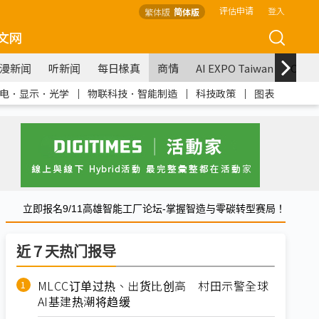
评估申请
登入
繁体版
简体版
文网
漫新闻
听新闻
每日椽真
商情
AI EXPO Taiwan
COM
电．显示．光学
｜
物联科技．智能制造
｜
科技政策
｜
图表
立即报名9/11高雄智能工厂论坛-掌握智造与零碳转型赛局！
近７天热门报导
MLCC订单过热、出货比创高 村田示警全球
AI基建热潮将趋缓