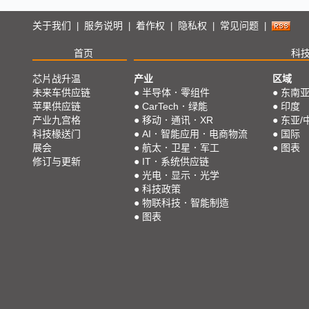
关于我们
服务说明
着作权
隐私权
常见问题
|
|
|
|
|
首页
科
芯片战升温
产业
区域
未来车供应链
●
半导体．零组件
●
东南
苹果供应链
●
CarTech．绿能
●
印度
产业九宫格
●
移动．通讯．XR
●
东亚/
科技椽送门
●
AI．智能应用．电商物流
●
国际
展会
●
航太．卫星．军工
●
图表
修订与更新
●
IT．系统供应链
●
光电．显示．光学
●
科技政策
●
物联科技．智能制造
●
图表