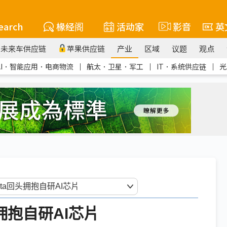
earch
椽经阁
活动家
影音
英
未来车供应链
苹果供应链
产业
区域
议题
观点
AI．智能应用．电商物流
｜
航太．卫星．军工
｜
IT．系统供应链
｜
光
头拥抱自研AI芯片