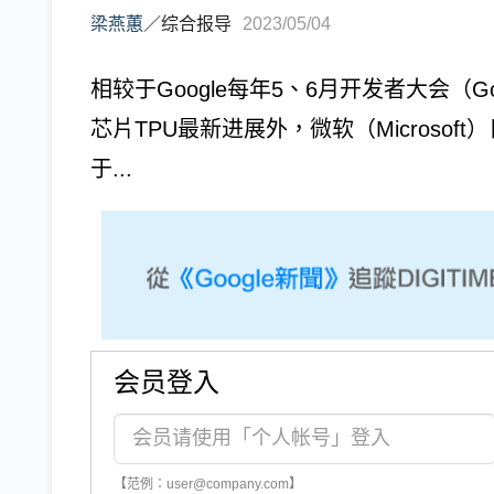
梁燕蕙
／
综合报导
2023/05/04
相较于Google每年5、6月开发者大会（Go
芯片TPU最新进展外，微软（Microsof
于...
会员登入
【范例：user@company.com】