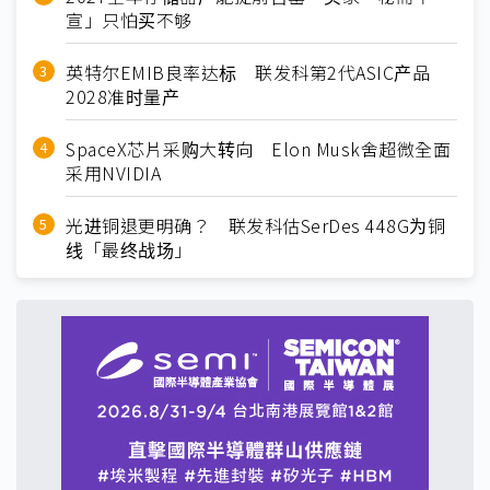
宣」只怕买不够
英特尔EMIB良率达标 联发科第2代ASIC产品
2028准时量产
SpaceX芯片采购大转向 Elon Musk舍超微全面
采用NVIDIA
光进铜退更明确？ 联发科估SerDes 448G为铜
线「最终战场」