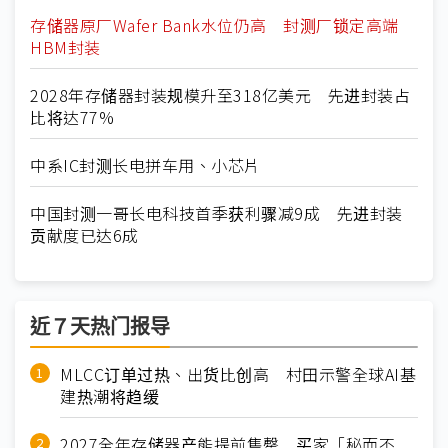
存储器原厂Wafer Bank水位仍高 封测厂锁定高端
HBM封装
2028年存储器封装规模升至318亿美元 先进封装占
比将达77%
中系IC封测长电拼车用、小芯片
中国封测一哥长电科技首季获利骤减9成 先进封装
贡献度已达6成
近７天热门报导
MLCC订单过热、出货比创高 村田示警全球AI基
建热潮将趋缓
2027全年存储器产能提前售罄 买家「秘而不