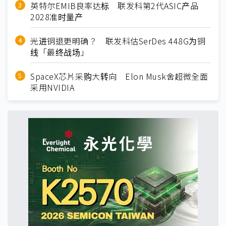
英特尔EMIB良率达标 联发科第2代ASIC产品
2028准时量产
光进铜退更明确？ 联发科估SerDes 448G为铜
线「最终战场」
SpaceX芯片采购大转向 Elon Musk舍超微全面
采用NVIDIA