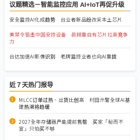
议题精选－智能监控应用 AI+IoT再促升级
安全监控AI化成趋势 台业者新品纷改采本土芯片
美禁令狙击中国安控设备 邑錡靠自有芯片拉高竞争
力
台达加速AI影像识别 老牌监控业者也向AI靠拢
近７天热门报导
MLCC订单过热、出货比创高 村田示警全球AI基
建热潮将趋缓
2027全年存储器产能提前售罄 买家「秘而不
宣」只怕买不够