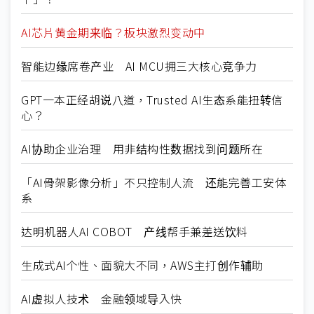
AI芯片黄金期来临？板块激烈变动中
智能边缘席卷产业 AI MCU拥三大核心竞争力
GPT一本正经胡说八道，Trusted AI生态系能扭转信
心？
AI协助企业治理 用非结构性数据找到问题所在
「AI骨架影像分析」不只控制人流 还能完善工安体
系
达明机器人AI COBOT 产线帮手兼差送饮料
生成式AI个性、面貌大不同，AWS主打创作辅助
AI虚拟人技术 金融领域导入快