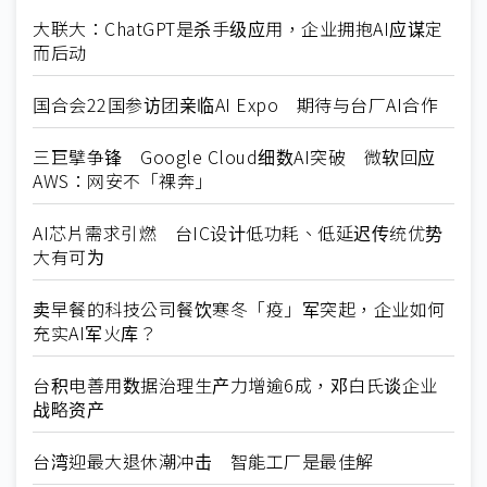
大联大：ChatGPT是杀手级应用，企业拥抱AI应谋定
而后动
国合会22国参访团亲临AI Expo 期待与台厂AI合作
三巨擘争锋 Google Cloud细数AI突破 微软回应
AWS：网安不「裸奔」
AI芯片需求引燃 台IC设计低功耗、低延迟传统优势
大有可为
卖早餐的科技公司餐饮寒冬「疫」军突起，企业如何
充实AI军火库？
台积电善用数据治理生产力增逾6成，邓白氏谈企业
战略资产
台湾迎最大退休潮冲击 智能工厂是最佳解