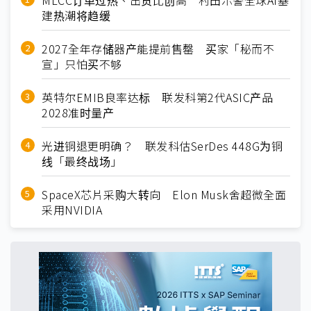
MLCC订单过热、出货比创高 村田示警全球AI基
建热潮将趋缓
2027全年存储器产能提前售罄 买家「秘而不
宣」只怕买不够
英特尔EMIB良率达标 联发科第2代ASIC产品
2028准时量产
光进铜退更明确？ 联发科估SerDes 448G为铜
线「最终战场」
SpaceX芯片采购大转向 Elon Musk舍超微全面
采用NVIDIA