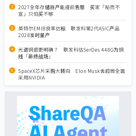
2027全年存储器产能提前售罄 买家「秘而不
宣」只怕买不够
英特尔EMIB良率达标 联发科第2代ASIC产品
2028准时量产
光进铜退更明确？ 联发科估SerDes 448G为铜
线「最终战场」
SpaceX芯片采购大转向 Elon Musk舍超微全面
采用NVIDIA