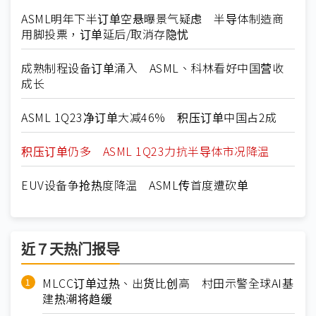
ASML明年下半订单空悬曝景气疑虑 半导体制造商
用脚投票，订单延后/取消存隐忧
成熟制程设备订单涌入 ASML、科林看好中国营收
成长
ASML 1Q23净订单大减46% 积压订单中国占2成
积压订单仍多 ASML 1Q23力抗半导体市况降温
EUV设备争抢热度降温 ASML传首度遭砍单
近７天热门报导
MLCC订单过热、出货比创高 村田示警全球AI基
建热潮将趋缓