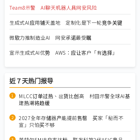
Team8示警 AI聊天机器人具网安风险
生成式AI应用铺天盖地 定制化是下一轮竞争关键
微软力推制造业AI 网安承诺最受瞩
宣示生成式AI优势 AWS：应让客户「有选择」
近７天热门报导
MLCC订单过热、出货比创高 村田示警全球AI基
建热潮将趋缓
2027全年存储器产能提前售罄 买家「秘而不
宣」只怕买不够
英特尔EMIB良率达标 联发科第2代ASIC产品