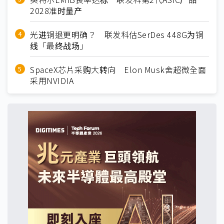
2028准时量产
光进铜退更明确？ 联发科估SerDes 448G为铜
线「最终战场」
SpaceX芯片采购大转向 Elon Musk舍超微全面
采用NVIDIA