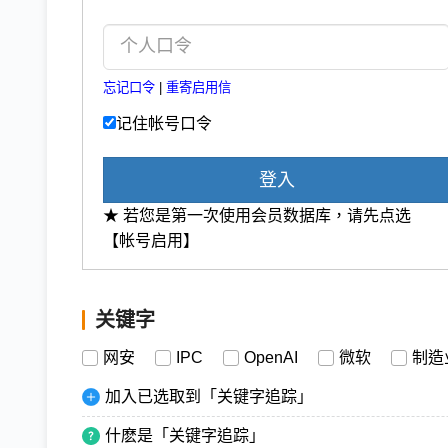
忘记口令
|
重寄启用信
记住帐号口令
登入
★ 若您是第一次使用会员数据库，请先点选
【帐号启用】
关键字
网安
IPC
OpenAI
微软
制造
加入已选取到「关键字追踪」
什麽是「关键字追踪」