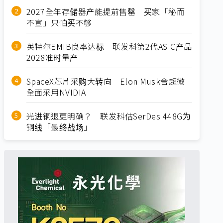
2027全年存储器产能提前售罄 买家「秘而
不宣」只怕买不够
英特尔EMIB良率达标 联发科第2代ASIC产品
2028准时量产
SpaceX芯片采购大转向 Elon Musk舍超微
全面采用NVIDIA
光进铜退更明确？ 联发科估SerDes 448G为
铜线「最终战场」