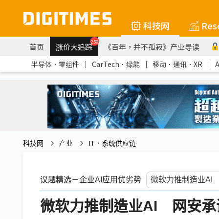
科技网
Res
259
首页
涨价大追踪
《百年，并不孤寂》产业导读
半导体．零组件
｜
CarTech．绿能
｜
移动．通讯．XR
｜
科技网
产业
IT．系统供应链
议题精选－企业AI应用优劣势
微软力推制造业AI 网安