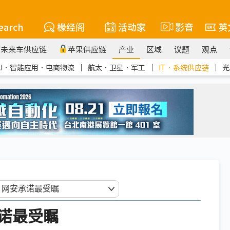
earch
椽经阁
活动家
影音
英
未来车供应链
苹果供应链
产业
区域
议题
观点
AI．智能应用．电商物流
｜
航太．卫星．军工
｜
IT．系统供应链
｜
光
承诺最受瞩