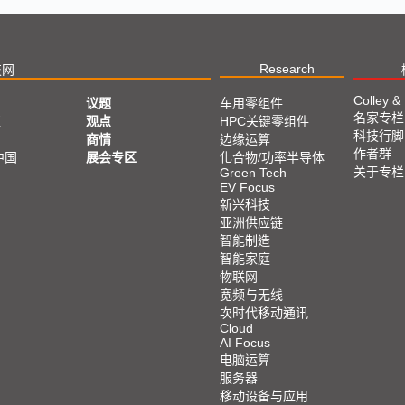
Research
技网
Colley &
议题
车用零组件
名家专栏
亚
观点
HPC关键零组件
科技行脚
商情
边缘运算
作者群
中国
展会专区
化合物/功率半导体
关于专栏
Green Tech
EV Focus
新兴科技
亚洲供应链
智能制造
智能家庭
物联网
宽频与无线
次时代移动通讯
Cloud
AI Focus
电脑运算
服务器
移动设备与应用