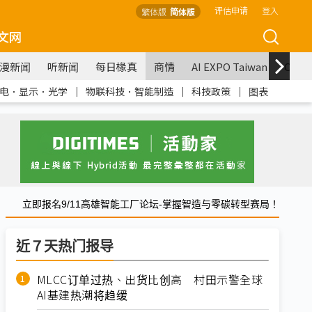
评估申请
登入
繁体版
简体版
文网
漫新闻
听新闻
每日椽真
商情
AI EXPO Taiwan
COM
电．显示．光学
｜
物联科技．智能制造
｜
科技政策
｜
图表
立即报名9/11高雄智能工厂论坛-掌握智造与零碳转型赛局！
近７天热门报导
MLCC订单过热、出货比创高 村田示警全球
AI基建热潮将趋缓