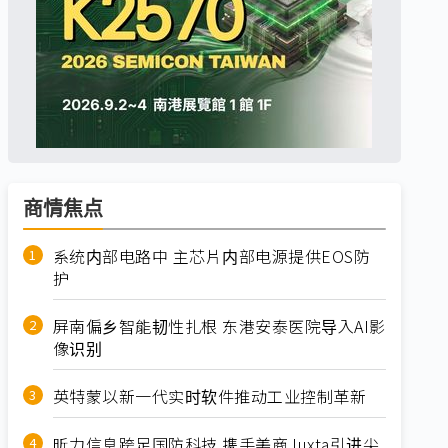
商情焦点
系统内部电路中 主芯片内部电源提供EOS防
护
屏南偏乡智能韧性扎根 东港安泰医院导入AI影
像识别
英特蒙以新一代实时软件推动工业控制革新
昕力信息跨足国防科技 携手美商Juxta引进尖