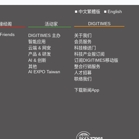
■
中文繁體版
■
English
DIGITIMES
椽经阁
活动家
 Friends
DIGITIMES 主办
关于我们
智能应用
会员服务
云端 & 网安
科技椽送门
产品 & 研发
科技产业报订阅
AI & 创新
订阅DIGITIMES移动版
其他
整合行销服务
AI EXPO Taiwan
人才招募
联络我们
下载新闻App