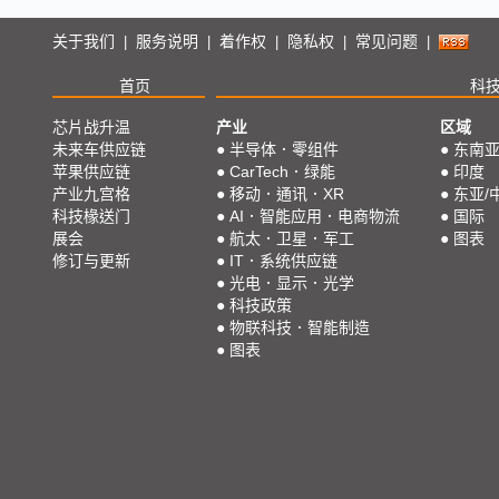
关于我们
服务说明
着作权
隐私权
常见问题
|
|
|
|
|
首页
科
芯片战升温
产业
区域
未来车供应链
●
半导体．零组件
●
东南
苹果供应链
●
CarTech．绿能
●
印度
产业九宫格
●
移动．通讯．XR
●
东亚/
科技椽送门
●
AI．智能应用．电商物流
●
国际
展会
●
航太．卫星．军工
●
图表
修订与更新
●
IT．系统供应链
●
光电．显示．光学
●
科技政策
●
物联科技．智能制造
●
图表