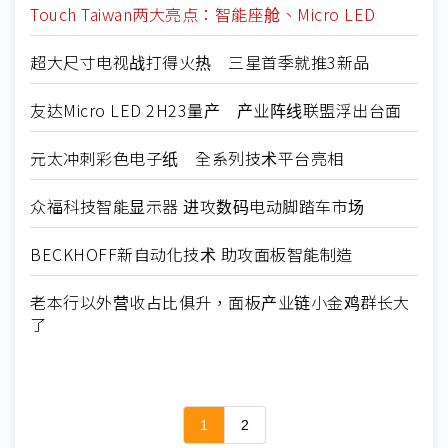
Touch Taiwan两大亮点：智能座舱、Micro LED
超大尺寸电视战打得火热 三星首季就推3新品
友达Micro LED 2H23量产 产业阵线联盟浮出台面
元太冲刺彩色电子纸 全系列技术平台亮相
众福科技智能显示器 进攻数码电动脚踏车市场
BECKHOFF新自动化技术 助攻面板智能制造
老本行以外营收占比俱升，面板产业链小金鸡群长大
了
1
2