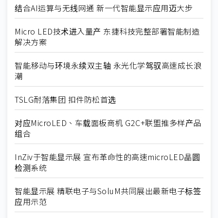
结合AI运算与无线网通 新一代智能显示应用迈大步
Micro LED技术进入量产 东捷科技完整部署智能制造
解决方案
智能移动与环境永续双主轴 永光化学驾驭高速成长浪
潮
TSLG耐落集团 扣件防松首选
对应MicroLED、车载面板商机 G2C+联盟推多样产品
组合
InZiv于智能显示展 宣布革命性的高速microLED晶圆
检测系统
智能显示展 精联电子与SoluM共同展出最新电子标签
应用示范