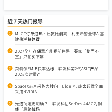
近７天热门报导
MLCC订单过热、出货比创高 村田示警全球AI基
建热潮将趋缓
2027全年存储器产能提前售罄 买家「秘而不
宣」只怕买不够
英特尔EMIB良率达标 联发科第2代ASIC产品
2028准时量产
SpaceX芯片采购大转向 Elon Musk舍超微全面
采用NVIDIA
光进铜退更明确？ 联发科估SerDes 448G为铜
线「最终战场」