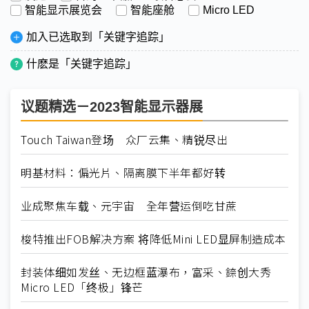
智能显示展览会
智能座舱
Micro LED
加入已选取到「关键字追踪」
什麽是「关键字追踪」
议题精选－2023智能显示器展
Touch Taiwan登场 众厂云集、精锐尽出
明基材料：偏光片、隔离膜下半年都好转
业成聚焦车载、元宇宙 全年营运倒吃甘蔗
梭特推出FOB解决方案 将降低Mini LED显屏制造成本
封装体细如发丝、无边框蓝瀑布，富采、錼创大秀
Micro LED「终极」锋芒