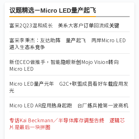
议题精选－Micro LED量产起飞
富采2Q23温和成长 美系大客户订单回流成关键
富采李秉杰：友达助阵 量产起飞 两岸Micro LED
进入生态系竞争
新任CEO做推手，智能隐眼新创Mojo Vision转向
Micro LED
Micro LED量产元年 G2C+联盟成员看好车载应用发
光
Micro LED AR应用热身起跑 台厂练兵抢第一波商机
专访Kai Beckmann／半导体库存调整告终 逻辑芯
片是最后一块拼图