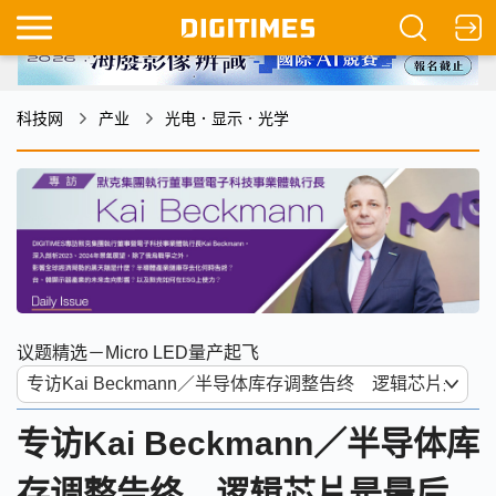
科技网
产业
光电．显示．光学
议题精选－Micro LED量产起飞
专访Kai Beckmann／半导体库
存调整告终 逻辑芯片是最后