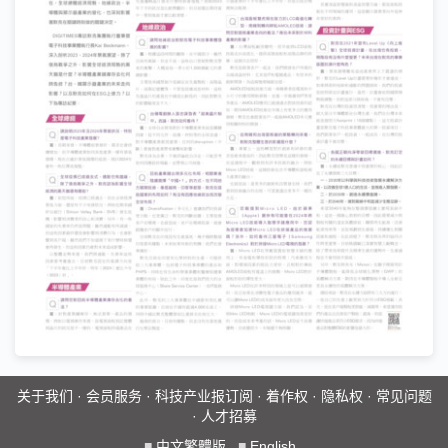
关于我们
·
会员服务
·
科技产业报订阅
·
着作权
·
隐私权
·
常见问题
·
人才招募
■
中文繁體版
■
English