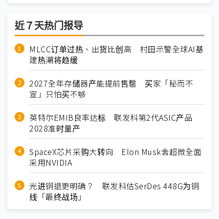
近７天热门报导
MLCC订单过热、出货比创高 村田示警全球AI基
建热潮将趋缓
2027全年存储器产能提前售罄 买家「秘而不
宣」只怕买不够
英特尔EMIB良率达标 联发科第2代ASIC产品
2028准时量产
SpaceX芯片采购大转向 Elon Musk舍超微全面
采用NVIDIA
光进铜退更明确？ 联发科估SerDes 448G为铜
线「最终战场」