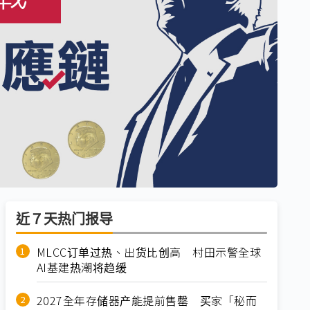
近７天热门报导
MLCC订单过热、出货比创高 村田示警全球
AI基建热潮将趋缓
2027全年存储器产能提前售罄 买家「秘而