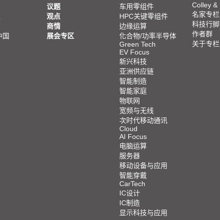
Colley &
议题
车用零组件
名家专栏
亚
观点
HPC关键零组件
科技行脚
商情
边缘运算
作者群
中国
展会专区
化合物/功率半导体
关于专栏
Green Tech
EV Focus
新兴科技
亚洲供应链
智能制造
智能家庭
物联网
宽频与无线
次时代移动通讯
Cloud
AI Focus
电脑运算
服务器
移动设备与应用
智能穿戴
CarTech
IC设计
IC制造
显示科技与应用