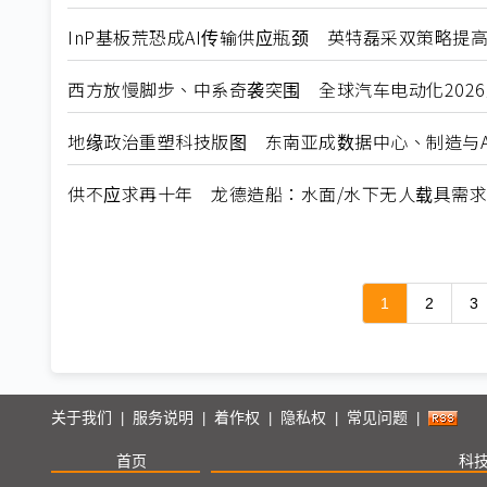
InP基板荒恐成AI传输供应瓶颈 英特磊采双策略提
西方放慢脚步、中系奇袭突围 全球汽车电动化202
地缘政治重塑科技版图 东南亚成数据中心、制造与A
供不应求再十年 龙德造船：水面/水下无人载具需
1
2
3
关于我们
服务说明
着作权
隐私权
常见问题
|
|
|
|
|
首页
科