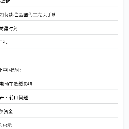
起上诉
规如何绑住晶圆代工龙头手脚
十大关键时刻
TPU
仍让中国动心
越电动车放缓影响
矿产、转口问题
尔资金
的启示