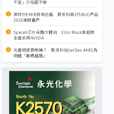
不宣」只怕买不够
英特尔EMIB良率达标 联发科第2代ASIC产品
2028准时量产
SpaceX芯片采购大转向 Elon Musk舍超微
全面采用NVIDIA
光进铜退更明确？ 联发科估SerDes 448G为
铜线「最终战场」