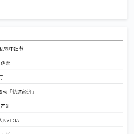
走私输中细节
再跳票
行
内启动「轨道经济」
新产能
VIDIA