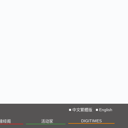
■
中文繁體版
■
English
DIGITIMES
椽经阁
活动家