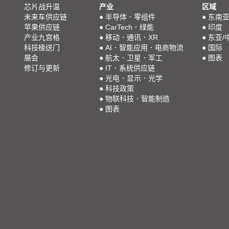
芯片战升温
产业
区域
未来车供应链
●
半导体．零组件
●
东南
苹果供应链
●
CarTech．绿能
●
印度
产业九宫格
●
移动．通讯．XR
●
东亚/
科技椽送门
●
AI．智能应用．电商物流
●
国际
展会
●
航太．卫星．军工
●
图表
修订与更新
●
IT．系统供应链
●
光电．显示．光学
●
科技政策
●
物联科技．智能制造
●
图表