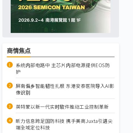
商情焦点
系统内部电路中 主芯片内部电源提供EOS防
护
屏南偏乡智能韧性扎根 东港安泰医院导入AI影
像识别
英特蒙以新一代实时软件推动工业控制革新
昕力信息跨足国防科技 携手美商Juxta引进尖
端全域定位科技