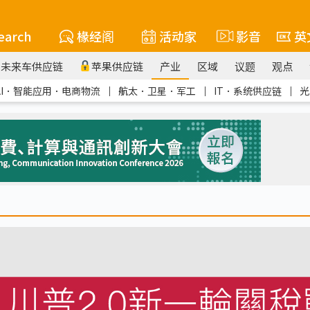
earch
椽经阁
活动家
影音
英
未来车供应链
苹果供应链
产业
区域
议题
观点
AI．智能应用．电商物流
｜
航太．卫星．军工
｜
IT．系统供应链
｜
光