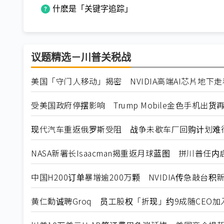
什麽是「关键字追踪」
议题精选－川普关税战
美国「守门人移动」揭密 NVIDIA高端AI芯片地下
受美国政府停摆影响 Trump Mobile金色手机出货
现代汽车重返俄罗斯受阻 战争未歇车厂回购计划难
NASA新署长Isaacman揭重返月球蓝图 拼川普任
中国H200订单暴增逾200万颗 NVIDIA传急敲台积
黄仁勳诚聘Groq 员工股权「折现」约9成随CEO加入N