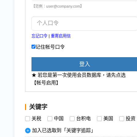
【范例：user@company.com】
忘记口令
|
重寄启用信
记住帐号口令
登入
★ 若您是第一次使用会员数据库，请先点选
【帐号启用】
关键字
关税
中国
台积电
美国
投资
加入已选取到「关键字追踪」