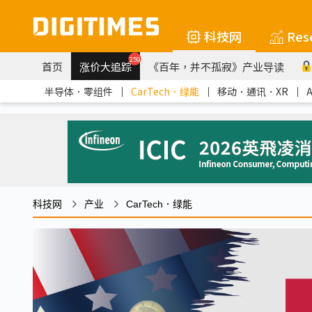
科技网
Res
259
首页
涨价大追踪
《百年，并不孤寂》产业导读
半导体．零组件
｜
CarTech．绿能
｜
移动．通讯．XR
｜
科技网
产业
CarTech．绿能