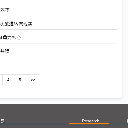
高效率
6从激进转向现实
I角力核心
求井喷
4
5
>>
Research
技网