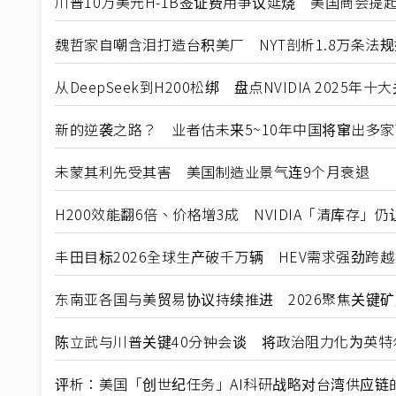
川普10万美元H-1B签证费用争议延烧 美国商会提
魏哲家自嘲含泪打造台积美厂 NYT剖析1.8万条法
从DeepSeek到H200松绑 盘点NVIDIA 2025年
新的逆袭之路？ 业者估未来5~10年中国将窜出多家
未蒙其利先受其害 美国制造业景气连9个月衰退
H200效能翻6倍、价格增3成 NVIDIA「清库存」
丰田目标2026全球生产破千万辆 HEV需求强劲跨
东南亚各国与美贸易协议持续推进 2026聚焦关键
陈立武与川普关键40分钟会谈 将政治阻力化为英特
评析：美国「创世纪任务」AI科研战略对台湾供应链