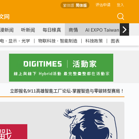
评估申请
登入
繁体版
简体版
文网
漫新闻
听新闻
每日椽真
商情
AI EXPO Taiwan
COM
电．显示．光学
｜
物联科技．智能制造
｜
科技政策
｜
图表
立即报名9/11高雄智能工厂论坛-掌握智造与零碳转型赛局！