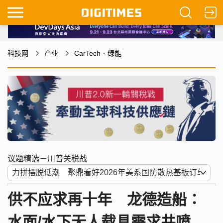
科技网
产业
CarTech．绿能
议题精选－川普关税战
供不应求再十年 龙德造船：
水面/水下无人载具需求井喷