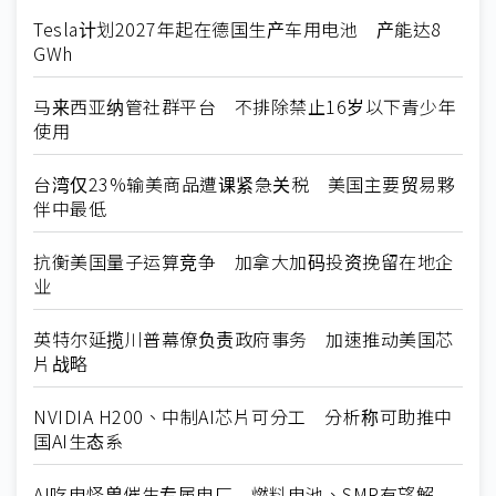
Tesla计划2027年起在德国生产车用电池 产能达8
GWh
马来西亚纳管社群平台 不排除禁止16岁以下青少年
使用
台湾仅23%输美商品遭课紧急关税 美国主要贸易夥
伴中最低
抗衡美国量子运算竞争 加拿大加码投资挽留在地企
业
英特尔延揽川普幕僚负责政府事务 加速推动美国芯
片战略
NVIDIA H200、中制AI芯片可分工 分析称可助推中
国AI生态系
AI吃电怪兽催生专属电厂 燃料电池、SMR有望解