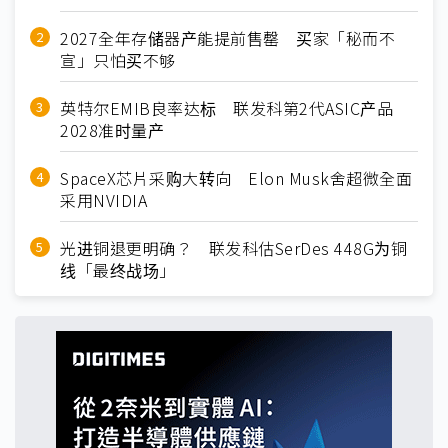
2027全年存储器产能提前售罄 买家「秘而不
宣」只怕买不够
英特尔EMIB良率达标 联发科第2代ASIC产品
2028准时量产
SpaceX芯片采购大转向 Elon Musk舍超微全面
采用NVIDIA
光进铜退更明确？ 联发科估SerDes 448G为铜
线「最终战场」