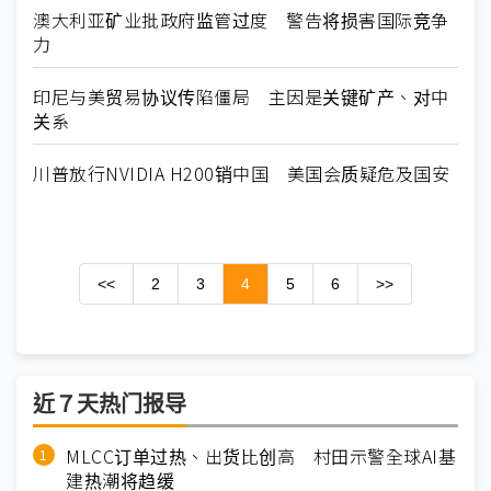
澳大利亚矿业批政府监管过度 警告将损害国际竞争
力
印尼与美贸易协议传陷僵局 主因是关键矿产、对中
关系
川普放行NVIDIA H200销中国 美国会质疑危及国安
<<
2
3
4
5
6
>>
近７天热门报导
MLCC订单过热、出货比创高 村田示警全球AI基
建热潮将趋缓