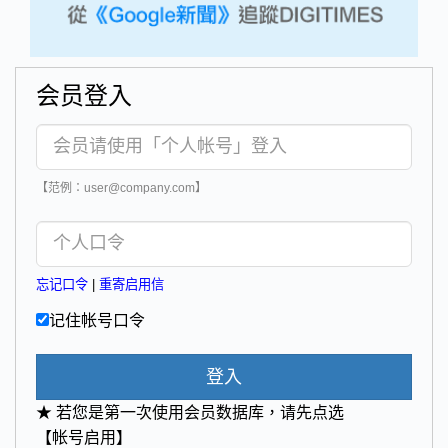
会员登入
【范例：user@company.com】
忘记口令
|
重寄启用信
记住帐号口令
登入
★ 若您是第一次使用会员数据库，请先点选
【帐号启用】