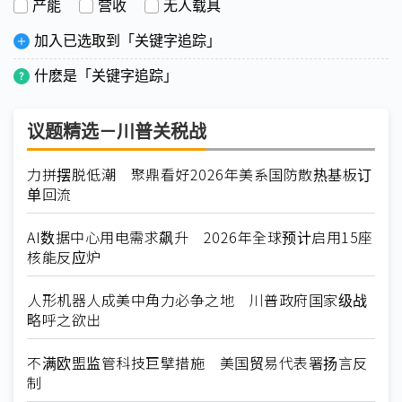
产能
营收
无人载具
加入已选取到「关键字追踪」
什麽是「关键字追踪」
议题精选－川普关税战
力拼摆脱低潮 聚鼎看好2026年美系国防散热基板订
单回流
AI数据中心用电需求飙升 2026年全球预计启用15座
核能反应炉
人形机器人成美中角力必争之地 川普政府国家级战
略呼之欲出
不满欧盟监管科技巨擘措施 美国贸易代表署扬言反
制