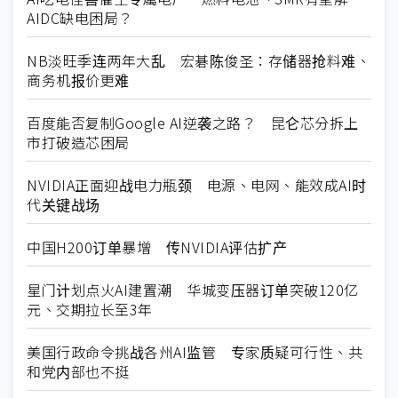
AIDC缺电困局？
NB淡旺季连两年大乱 宏碁陈俊圣：存储器抢料难、
商务机报价更难
百度能否复制Google AI逆袭之路？ 昆仑芯分拆上
市打破造芯困局
NVIDIA正面迎战电力瓶颈 电源、电网、能效成AI时
代关键战场
中国H200订单暴增 传NVIDIA评估扩产
星门计划点火AI建置潮 华城变压器订单突破120亿
元、交期拉长至3年
美国行政命令挑战各州AI监管 专家质疑可行性、共
和党内部也不挺