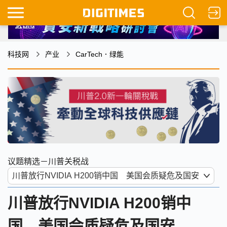
科技网
产业
CarTech．绿能
议题精选－川普关税战
川普放行NVIDIA H200销中
国 美国会质疑危及国安