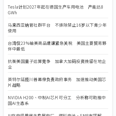
Tesla计划2027年起在德国生产车用电池 产能达8
GWh
马来西亚纳管社群平台 不排除禁止16岁以下青少年
使用
台湾仅23%输美商品遭课紧急关税 美国主要贸易夥
伴中最低
抗衡美国量子运算竞争 加拿大加码投资挽留在地企
业
英特尔延揽川普幕僚负责政府事务 加速推动美国芯
片战略
NVIDIA H200、中制AI芯片可分工 分析称可助推中
国AI生态系
AI吃电怪兽催生专属电厂 燃料电池、SMR有望解