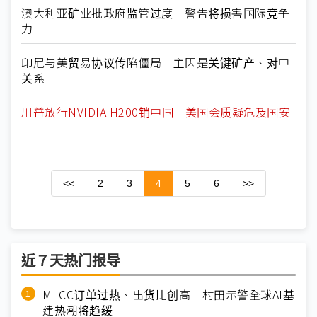
澳大利亚矿业批政府监管过度 警告将损害国际竞争
力
印尼与美贸易协议传陷僵局 主因是关键矿产、对中
关系
川普放行NVIDIA H200销中国 美国会质疑危及国安
<<
2
3
4
5
6
>>
近７天热门报导
MLCC订单过热、出货比创高 村田示警全球AI基
建热潮将趋缓