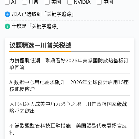
AI
川普
美国
NVIDIA
中国
加入已选取到「关键字追踪」
什麽是「关键字追踪」
议题精选－川普关税战
力拼摆脱低潮 聚鼎看好2026年美系国防散热基板订
单回流
AI数据中心用电需求飙升 2026年全球预计启用15座
核能反应炉
人形机器人成美中角力必争之地 川普政府国家级战
略呼之欲出
不满欧盟监管科技巨擘措施 美国贸易代表署扬言反
制