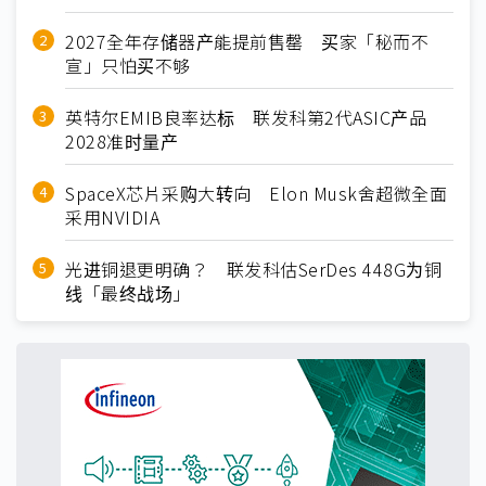
2027全年存储器产能提前售罄 买家「秘而不
宣」只怕买不够
英特尔EMIB良率达标 联发科第2代ASIC产品
2028准时量产
SpaceX芯片采购大转向 Elon Musk舍超微全面
采用NVIDIA
光进铜退更明确？ 联发科估SerDes 448G为铜
线「最终战场」