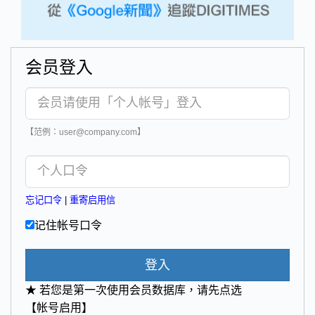
会员登入
【范例：user@company.com】
忘记口令
|
重寄启用信
记住帐号口令
登入
★ 若您是第一次使用会员数据库，请先点选
【帐号启用】