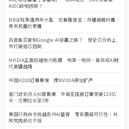
AIDC缺电困局？
NB淡旺季连两年大乱 宏碁陈俊圣：存储器抢料难、
商务机报价更难
百度能否复制Google AI逆袭之路？ 昆仑芯分拆上
市打破造芯困局
NVIDIA正面迎战电力瓶颈 电源、电网、能效成AI时
代关键战场
中国H200订单暴增 传NVIDIA评估扩产
星门计划点火AI建置潮 华城变压器订单突破120亿
元、交期拉长至3年
美国行政命令挑战各州AI监管 专家质疑可行性、共
和党内部也不挺