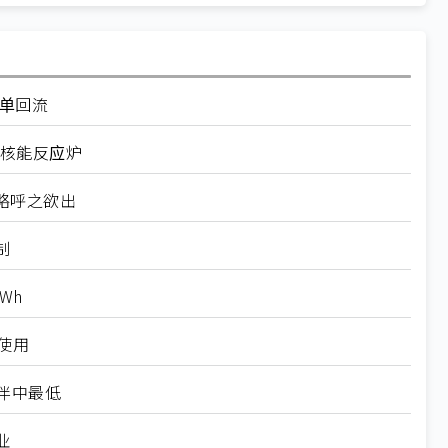
订单回流
座核能反应炉
略呼之欲出
制
Wh
使用
伴中最低
业