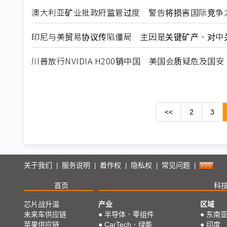
澳大利亚矿业批政府监管过度 警告将损害国际竞争
印尼与美贸易协议传陷僵局 主因是关键矿产、对中
川普放行NVIDIA H200销中国 美国会质疑危及国安
<<
2
3
关于我们
服务说明
着作权
隐私权
常见问题
|
|
|
|
|
首页
科
芯片战升温
产业
区域
未来车供应链
●
半导体．零组件
●
东南
苹果供应链
●
CarTech．绿能
●
印度