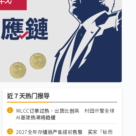
近７天热门报导
MLCC订单过热、出货比创高 村田示警全球
AI基建热潮将趋缓
2027全年存储器产能提前售罄 买家「秘而