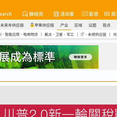
earch
椽经阁
活动家
影音
英
未来车供应链
苹果供应链
产业
区域
议题
观点
AI．智能应用．电商物流
｜
航太．卫星．军工
｜
IT．系统供应链
｜
光