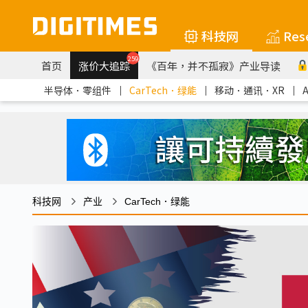
科技网
Res
259
首页
涨价大追踪
《百年，并不孤寂》产业导读
半导体．零组件
｜
CarTech．绿能
｜
移动．通讯．XR
｜
科技网
产业
CarTech．绿能