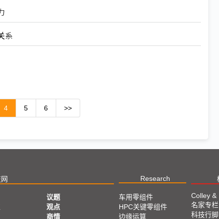
力
关系
4
5
6
>>
Research
技网
Colley &
议题
车用零组件
名家专栏
亚
观点
HPC关键零组件
科技行脚
商情
边缘运算