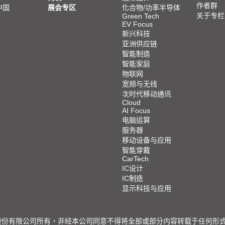
作者群
中国
展会专区
化合物/功率半导体
关于专栏
Green Tech
EV Focus
新兴科技
亚洲供应链
智能制造
智能家庭
物联网
宽频与无线
次时代移动通讯
Cloud
AI Focus
电脑运算
服务器
移动设备与应用
智能穿戴
CarTech
IC设计
IC制造
显示科技与应用
限公司所有，非经本公司同意不得将全部或部分内容转载于任何形式之媒体 © 