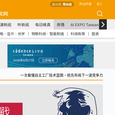
评估申请
登入
繁体版
简体版
文网
漫新闻
听新闻
每日椽真
商情
AI EXPO Taiwan
COM
电．显示．光学
｜
物联科技．智能制造
｜
科技政策
｜
图表
一次看懂自主工厂技术蓝图，抢先布局下一波竞争力