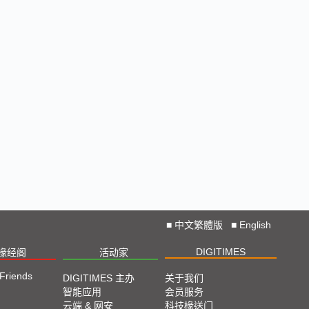
■
中文繁體版
■
English
DIGITIMES
椽经阁
活动家
 Friends
DIGITIMES 主办
关于我们
智能应用
会员服务
云端 & 网安
科技椽送门