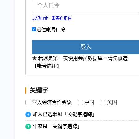
忘记口令
|
重寄启用信
记住帐号口令
登入
★ 若您是第一次使用会员数据库，请先点选
【帐号启用】
关键字
亚太经济合作会议
中国
美国
加入已选取到「关键字追踪」
什麽是「关键字追踪」