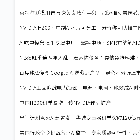
英特尔延揽川普幕僚负责政府事务 加速推动美国芯
NVIDIA H200、中制AI芯片可分工 分析称可助推中
AI吃电怪兽催生专属电厂 燃料电池、SMR有望解AI
NB淡旺季连两年大乱 宏碁陈俊圣：存储器抢料难
百度能否复制Google AI逆袭之路？ 昆仑芯分拆
NVIDIA正面迎战电力瓶颈 电源、电网、能效成AI
中国H200订单暴增 传NVIDIA评估扩产
星门计划点火AI建置潮 华城变压器订单突破120亿
美国行政命令挑战各州AI监管 专家质疑可行性、共