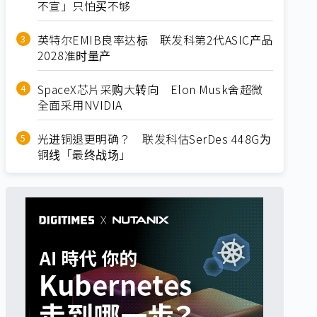
不宣」只怕买不够
英特尔EMIB良率达标 联发科第2代ASIC产品
2028准时量产
SpaceX芯片采购大转向 Elon Musk舍超微
全面采用NVIDIA
光进铜退更明确？ 联发科估SerDes 448G为
铜线「最终战场」