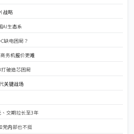
片战略
国AI生态系
DC缺电困局？
、商务机报价更难
上市打破造芯困局
时代关键战场
元、交期拉长至3年
和党内部也不挺