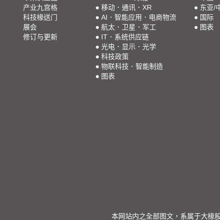
产业九宫格
●
移动．通讯．XR
●
东亚/
科技椽送门
●
AI．智能应用．电商物流
●
国际
展会
●
航太．卫星．军工
●
图表
修订与更新
●
IT．系统供应链
●
光电．显示．光学
●
科技政策
●
物联科技．智能制造
●
图表
本网站内之全部图文，系属于大椽股份有