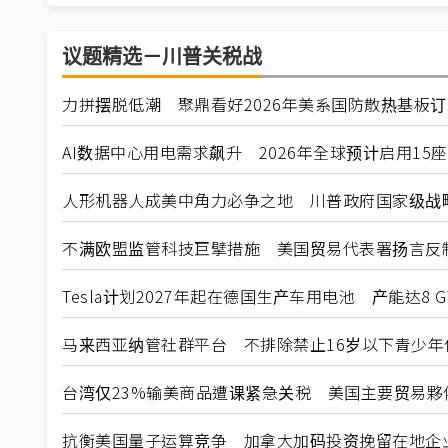
议题精选－川普关税战
力拼摆脱低潮 聚鼎看好2026年美系国防散热基板
AI数据中心用电需求飙升 2026年全球预计启用15
人形机器人成美中角力必争之地 川普政府国家级战
不满欧盟监管科技巨擘措施 美国贸易代表署扬言反
Tesla计划2027年起在德国生产车用电池 产能达8 G
马来西亚纳管社群平台 不排除禁止16岁以下青少年
台湾仅23%输美商品遭课紧急关税 美国主要贸易夥
抗衡美国量子运算竞争 加拿大加码投资挽留在地企