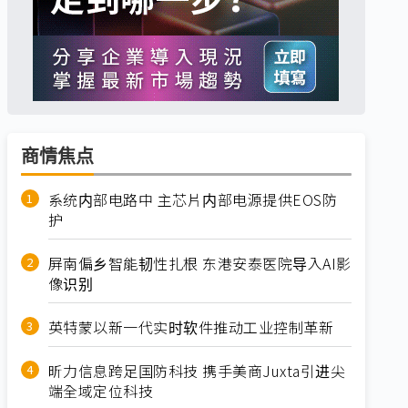
商情焦点
系统内部电路中 主芯片内部电源提供EOS防
护
屏南偏乡智能韧性扎根 东港安泰医院导入AI影
像识别
英特蒙以新一代实时软件推动工业控制革新
昕力信息跨足国防科技 携手美商Juxta引进尖
端全域定位科技