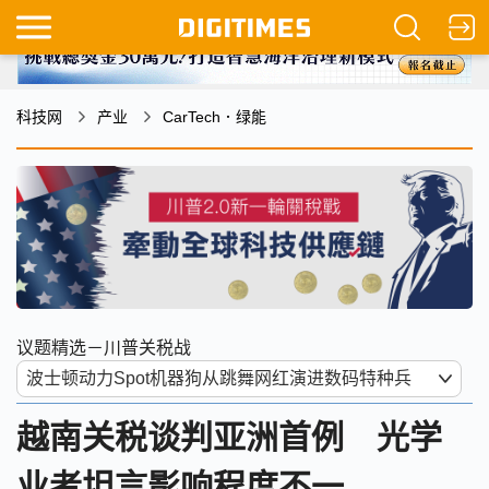
科技网
产业
CarTech．绿能
议题精选－川普关税战
越南关税谈判亚洲首例 光学
业者坦言影响程度不一