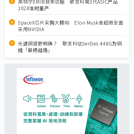
英特尔EMIB良率达标 联发科第2代ASIC产品
2028准时量产
SpaceX芯片采购大转向 Elon Musk舍超微全面
采用NVIDIA
光进铜退更明确？ 联发科估SerDes 448G为铜
线「最终战场」