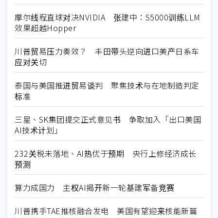
摩尔线程直球对决NVIDIA 张建中：S5000训练LLM
效果超越Hopper
川普贸易压力奏效？ 丰田带头逆向进口美产日系车
应对关切
泰国与美国推进贸易谈判 聚焦技术与在地制造判定
标准
三星、SK集团提交正式意见书 争取加入「出口美国
AI技术计划」
232关税未落地、AI热优于预期 央行上修经济成长
预测
算力成国力 主权AI揭开新一轮基建军备竞赛
川普携手TAE推核融合发电 美国有望迎来核能新篇