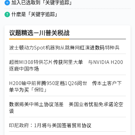
加入已选取到「关键字追踪」
什麽是「关键字追踪」
议题精选－川普关税战
波士顿动力Spot机器狗从跳舞网红演进数码特种兵
超微MI308特供芯片传获阿里大单 与NVIDIA H200
逐鹿中国市场
H200输中前昇腾950定档1Q26问世 传本土客户下
单华为买「保险」
数据揭美中稀土协议落差 美国业者忧豁免承诺沦空
谈
印尼政府：1月将与美国签署贸易协议