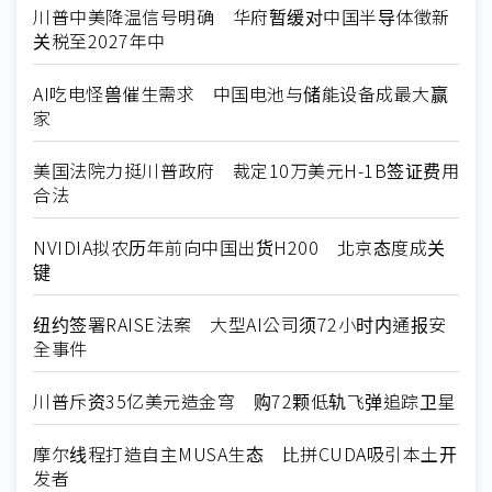
川普中美降温信号明确 华府暂缓对中国半导体徵新
关税至2027年中
AI吃电怪兽催生需求 中国电池与储能设备成最大赢
家
美国法院力挺川普政府 裁定10万美元H-1B签证费用
合法
NVIDIA拟农历年前向中国出货H200 北京态度成关
键
纽约签署RAISE法案 大型AI公司须72小时内通报安
全事件
川普斥资35亿美元造金穹 购72颗低轨飞弹追踪卫星
摩尔线程打造自主MUSA生态 比拼CUDA吸引本土开
发者