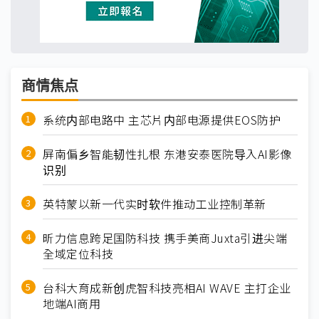
商情焦点
系统内部电路中 主芯片内部电源提供EOS防护
屏南偏乡智能韧性扎根 东港安泰医院导入AI影像
识别
英特蒙以新一代实时软件推动工业控制革新
昕力信息跨足国防科技 携手美商Juxta引进尖端
全域定位科技
台科大育成新创虎智科技亮相AI WAVE 主打企业
地端AI商用