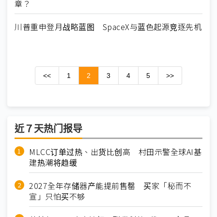
章？
川普重申登月战略蓝图 SpaceX与蓝色起源竞逐先机
<<
1
2
3
4
5
>>
近７天热门报导
MLCC订单过热、出货比创高 村田示警全球AI基
建热潮将趋缓
2027全年存储器产能提前售罄 买家「秘而不
宣」只怕买不够