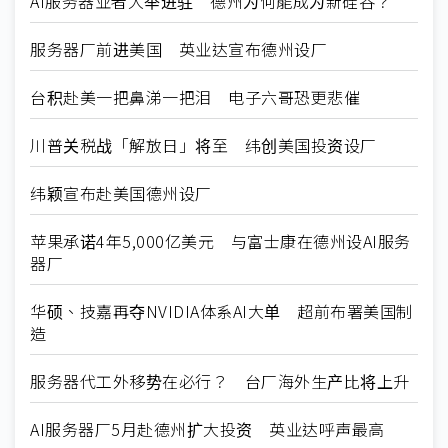
AI服务器业者大举进驻 德州为何能成为新硅谷？
服务器厂前进美国 英业达宣布德州设厂
台积赴美一把鼻涕一把泪 电子六哥恐更悲催
川普关税战「解放日」将至 纬创美国投资设厂
纬颖宣布赴美国德州设厂
苹果承诺4年5,000亿美元 与富士康在德州设AI服务
器厂
华硕、技嘉再夺NVIDIA体系AI大单 超前布署美国制
造
服务器代工外移势在必行？ 台厂海外生产比将上升
AI服务器厂5月赴德州扩大投资 英业达呼声最高