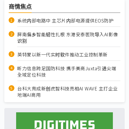
商情焦点
系统内部电路中 主芯片内部电源提供EOS防护
屏南偏乡智能韧性扎根 东港安泰医院导入AI影像
识别
英特蒙以新一代实时软件推动工业控制革新
昕力信息跨足国防科技 携手美商Juxta引进尖端
全域定位科技
台科大育成新创虎智科技亮相AI WAVE 主打企业
地端AI商用