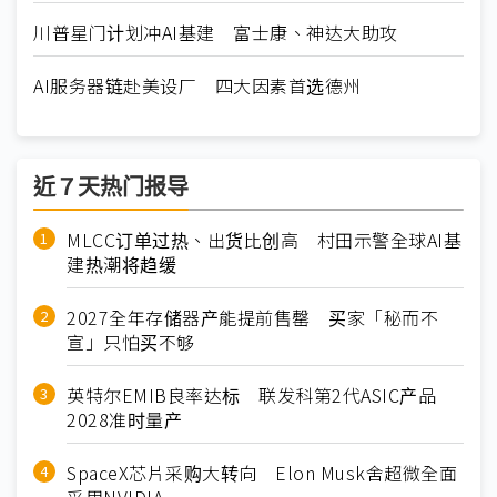
川普星门计划冲AI基建 富士康、神达大助攻
AI服务器链赴美设厂 四大因素首选德州
近７天热门报导
MLCC订单过热、出货比创高 村田示警全球AI基
建热潮将趋缓
2027全年存储器产能提前售罄 买家「秘而不
宣」只怕买不够
英特尔EMIB良率达标 联发科第2代ASIC产品
2028准时量产
SpaceX芯片采购大转向 Elon Musk舍超微全面