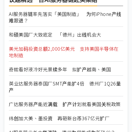
议题精选－台AI服务器链赴美集结
AI服务器链率先落实「美国制造」 为何iPhone产线
难跟进？
和硕美国厂大致底定 「德州」出线机会大
美光加码投资总额2,000亿美元 支持美国半导体在
地制造
奇鋐看好液冷好光景续多年 拟扩产越南、美国
英业达服务器泰国厂SMT产能扩4倍 德州厂1Q26量
产
广达服务器产能近满载 扩产计划就看美国关税政策
纬创加大美、墨投资 再砸新台币367亿元扩厂