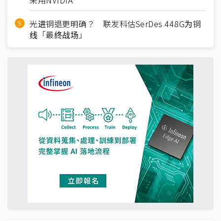
采用NVIDIA
光进铜退更明确？ 联发科估SerDes 448G为铜
线「最终战场」