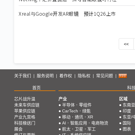
Xreal与Google开发AR眼镜 预计1Q26上市
<<
关于我们
服务说明
着作权
隐私权
常见问题
|
|
|
|
|
首页
科
芯片战升温
产业
区域
未来车供应链
●
半导体．零组件
●
东南
苹果供应链
●
CarTech．绿能
●
印度
产业九宫格
●
移动．通讯．XR
●
东亚/
科技椽送门
●
AI．智能应用．电商物流
●
国际
展会
●
航太．卫星．军工
●
图表
修订与更新
●
IT．系统供应链