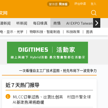
评估申请
登入
繁体版
简体版
文网
漫新闻
听新闻
每日椽真
商情
AI EXPO Taiwan
COM
电．显示．光学
｜
物联科技．智能制造
｜
科技政策
｜
图表
一次看懂自主工厂技术蓝图，抢先布局下一波竞争力
近７天热门报导
MLCC订单过热、出货比创高 村田示警全球
AI基建热潮将趋缓