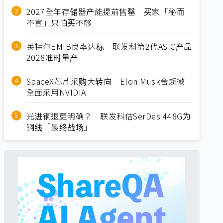
2027全年存储器产能提前售罄 买家「秘而
不宣」只怕买不够
英特尔EMIB良率达标 联发科第2代ASIC产品
2028准时量产
SpaceX芯片采购大转向 Elon Musk舍超微
全面采用NVIDIA
光进铜退更明确？ 联发科估SerDes 448G为
铜线「最终战场」