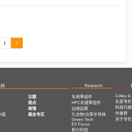
1
2
Research
技网
Colley &
议题
车用零组件
名家专栏
亚
观点
HPC关键零组件
科技行脚
商情
边缘运算
作者群
中国
展会专区
化合物/功率半导体
关于专栏
Green Tech
EV Focus
新兴科技