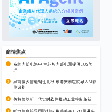
商情焦点
系统内部电路中 主芯片内部电源提供EOS防
护
屏南偏乡智能韧性扎根 东港安泰医院导入AI影
像识别
英特蒙以新一代实时软件推动工业控制革新
昕力信息跨足国防科技 携手美商Juxta引进尖