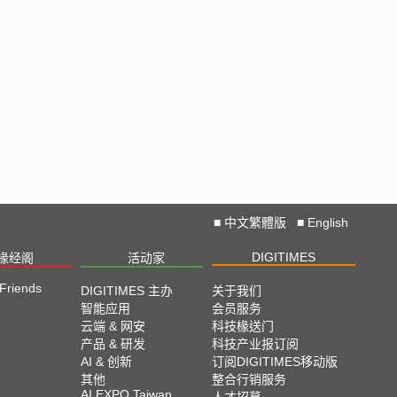
■
中文繁體版
■
English
DIGITIMES
椽经阁
活动家
 Friends
DIGITIMES 主办
关于我们
智能应用
会员服务
云端 & 网安
科技椽送门
产品 & 研发
科技产业报订阅
AI & 创新
订阅DIGITIMES移动版
其他
整合行销服务
AI EXPO Taiwan
人才招募