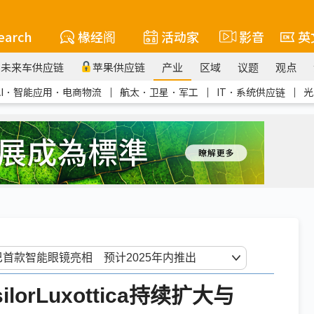
earch
椽经阁
活动家
影音
英
未来车供应链
苹果供应链
产业
区域
议题
观点
AI．智能应用．电商物流
｜
航太．卫星．军工
｜
IT．系统供应链
｜
光
orLuxottica持续扩大与