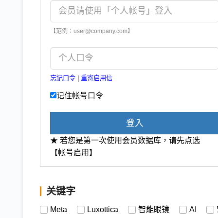
【范例：user@company.com】
忘记口令
|
重寄启用信
记住帐号口令
登入
★ 若您是第一次使用会员数据库，请先点选
【帐号启用】
关键字
Meta
Luxottica
智能眼镜
AI