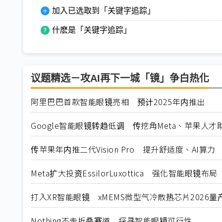
加入已选取到「关键字追踪」
什麽是「关键字追踪」
议题精选－攻AI再下一城「镜」争白热化
阿里巴巴首款智能眼镜亮相 预计2025年内推出
Google智能眼镜转趋低调 传挖角Meta、苹果人才
传苹果年内推二代Vision Pro 提升舒适度、AI算力
Meta扩大投资EssilorLuxottica 强化智能眼镜布局
打入XR智能眼镜 xMEMS微型气冷散热芯片2026量
Nothing不走折叠赛道 探寻智能眼镜可行性