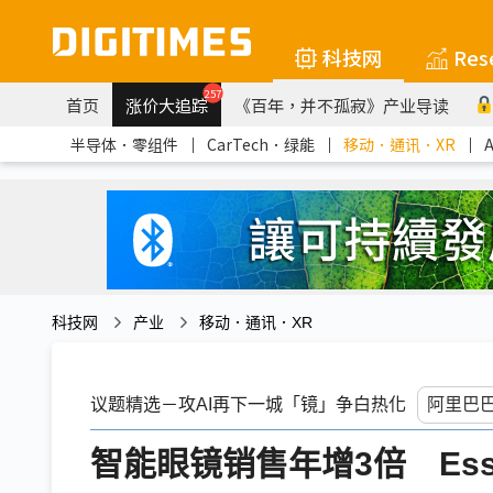
科技网
Res
257
首页
涨价大追踪
《百年，并不孤寂》产业导读
半导体．零组件
｜
CarTech．绿能
｜
移动．通讯．XR
｜
科技网
产业
移动．通讯．XR
议题精选－攻AI再下一城「镜」争白热化
智能眼镜销售年增3倍 Essil