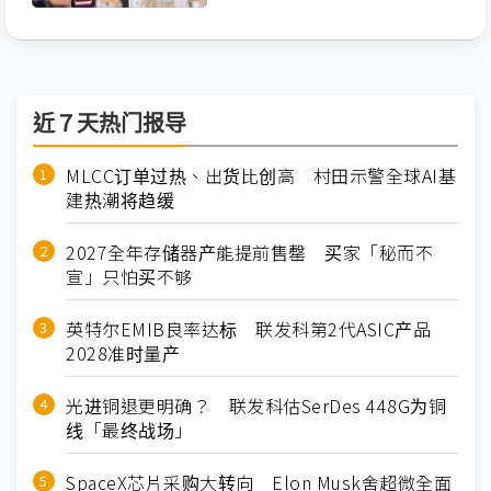
近７天热门报导
MLCC订单过热、出货比创高 村田示警全球AI基
建热潮将趋缓
2027全年存储器产能提前售罄 买家「秘而不
宣」只怕买不够
英特尔EMIB良率达标 联发科第2代ASIC产品
2028准时量产
光进铜退更明确？ 联发科估SerDes 448G为铜
线「最终战场」
SpaceX芯片采购大转向 Elon Musk舍超微全面