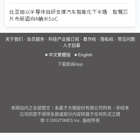
比亚迪以半导体自研支撑汽车智能化下半场 智驾芯
片布局迈向4纳米SoC
关于我们
·
会员服务
·
科技产业报订阅
·
着作权
·
隐私权
·
常见问题
·
人才招募
■
中文繁體版
■
English
下载新闻App
本网站内之全部图文，系属于大椽股份有限公司所有，非经本
公司同意不得将全部或部分内容转载于任何形式之媒
体 © DIGITIMES Inc. 版权所有