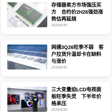
存储器卖方市场强压买
方 合约价2H26强劲涨
势估再延烧
2026/6/30
网通3Q26旺季不弱 客
户拉货升温却卡在缺料
与涨价
2026/6/30
三大变量迫LCD电视面
板旺季失灵 下半年价
格承压
2026/6/30