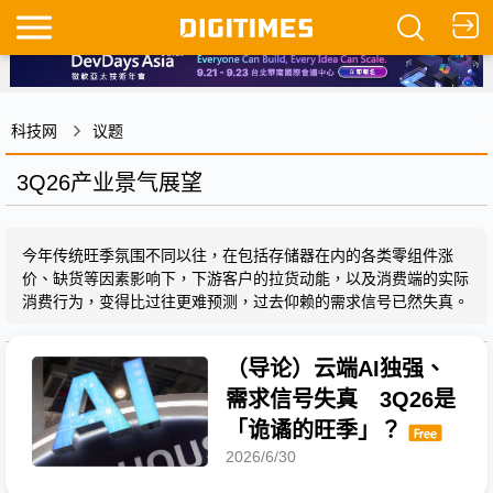
科技网
议题
3Q26产业景气展望
今年传统旺季氛围不同以往，在包括存储器在内的各类零组件涨
价、缺货等因素影响下，下游客户的拉货动能，以及消费端的实际
消费行为，变得比过往更难预测，过去仰赖的需求信号已然失真。
（导论）云端AI独强、
需求信号失真 3Q26是
「诡谲的旺季」？
2026/6/30