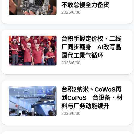
不敢怠慢全力备货
2026/6/30
台积手握定价权、二线
厂同步翻身 AI改写晶
圆代工景气循环
2026/6/30
台积2纳米、CoWoS再
到CoPoS 台设备、材
料与厂务动能续升
2026/6/30