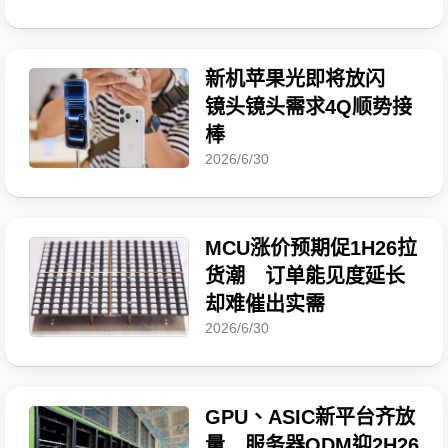
新机苹果光即将放闪
镜头镜头需求4Q顺势接
棒
2026/6/30
MCU涨价预期促1H26拉
货潮 订单能见度延长
却难催出实需
2026/6/30
GPU、ASIC新平台齐放
量 服务器ODM迎2H26