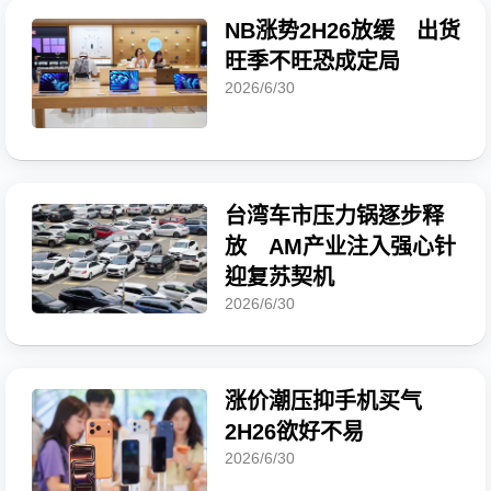
NB涨势2H26放缓 出货
旺季不旺恐成定局
2026/6/30
台湾车市压力锅逐步释
放 AM产业注入强心针
迎复苏契机
2026/6/30
涨价潮压抑手机买气
2H26欲好不易
2026/6/30