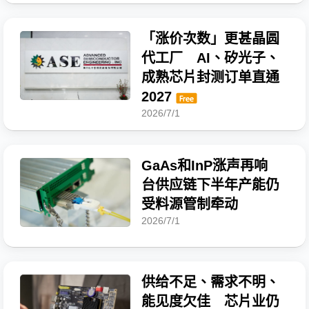
「涨价次数」更甚晶圆
代工厂 AI、矽光子、
成熟芯片封测订单直通
2027
2026/7/1
GaAs和InP涨声再响
台供应链下半年产能仍
受料源管制牵动
2026/7/1
供给不足、需求不明、
能见度欠佳 芯片业仍