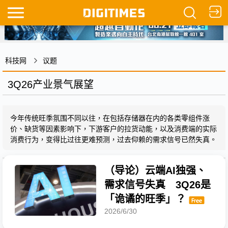
科技网
议题
3Q26产业景气展望
今年传统旺季氛围不同以往，在包括存储器在内的各类零组件涨
价、缺货等因素影响下，下游客户的拉货动能，以及消费端的实际
消费行为，变得比过往更难预测，过去仰赖的需求信号已然失真。
（导论）云端AI独强、
需求信号失真 3Q26是
「诡谲的旺季」？
2026/6/30