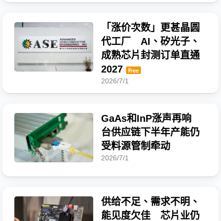
「涨价次数」更甚晶圆
代工厂 AI、矽光子、
成熟芯片封测订单直通
2027
2026/7/1
GaAs和InP涨声再响
台供应链下半年产能仍
受料源管制牵动
2026/7/1
供给不足、需求不明、
能见度欠佳 芯片业仍