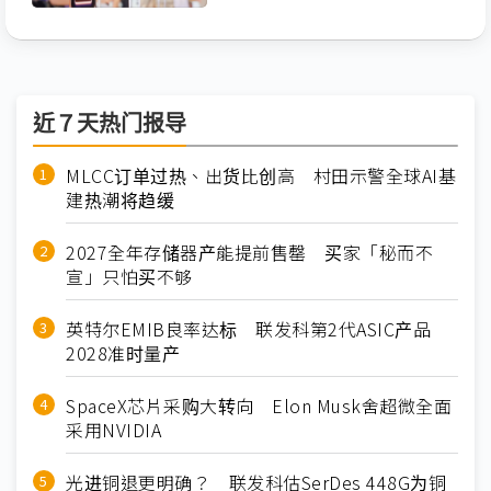
近７天热门报导
MLCC订单过热、出货比创高 村田示警全球AI基
建热潮将趋缓
2027全年存储器产能提前售罄 买家「秘而不
宣」只怕买不够
英特尔EMIB良率达标 联发科第2代ASIC产品
2028准时量产
SpaceX芯片采购大转向 Elon Musk舍超微全面
采用NVIDIA
光进铜退更明确？ 联发科估SerDes 448G为铜