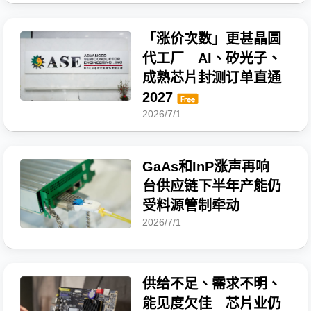
「涨价次数」更甚晶圆
代工厂 AI、矽光子、
成熟芯片封测订单直通
2027
2026/7/1
GaAs和InP涨声再响
台供应链下半年产能仍
受料源管制牵动
2026/7/1
供给不足、需求不明、
能见度欠佳 芯片业仍