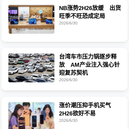
NB涨势2H26放缓 出货
旺季不旺恐成定局
2026/6/30
台湾车市压力锅逐步释
放 AM产业注入强心针
迎复苏契机
2026/6/30
涨价潮压抑手机买气
2H26欲好不易
2026/6/30