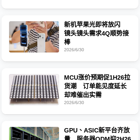
新机苹果光即将放闪
镜头镜头需求4Q顺势接
棒
2026/6/30
MCU涨价预期促1H26拉
货潮 订单能见度延长
却难催出实需
2026/6/30
GPU、ASIC新平台齐放
量 服务器ODM迎2H26