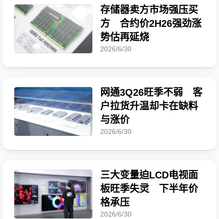
存储器卖方市场强压买
方 合约价2H26强劲涨
势估再延烧
2026/6/30
网通3Q26旺季不弱 客
户拉货升温却卡在缺料
与涨价
2026/6/30
三大变量迫LCD电视面
板旺季失灵 下半年价
格承压
2026/6/30