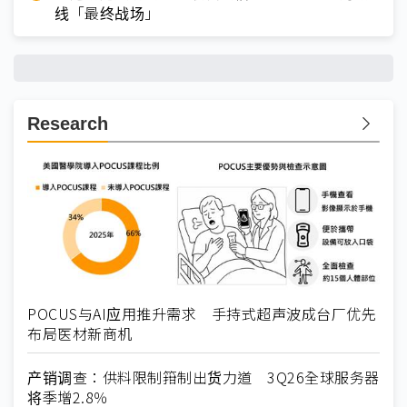
线「最终战场」
Research
POCUS与AI应用推升需求 手持式超声波成台厂优先
布局医材新商机
产销调查：供料限制箝制出货力道 3Q26全球服务器
将季增2.8％