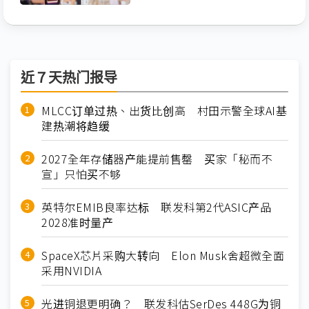
近７天热门报导
MLCC订单过热、出货比创高 村田示警全球AI基
建热潮将趋缓
2027全年存储器产能提前售罄 买家「秘而不
宣」只怕买不够
英特尔EMIB良率达标 联发科第2代ASIC产品
2028准时量产
SpaceX芯片采购大转向 Elon Musk舍超微全面
采用NVIDIA
光进铜退更明确？ 联发科估SerDes 448G为铜