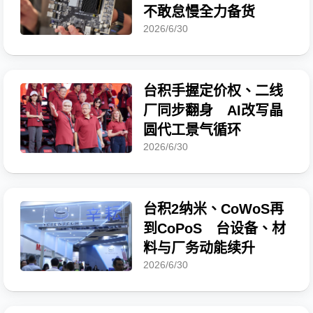
不敢怠慢全力备货
2026/6/30
台积手握定价权、二线
厂同步翻身 AI改写晶
圆代工景气循环
2026/6/30
台积2纳米、CoWoS再
到CoPoS 台设备、材
料与厂务动能续升
2026/6/30