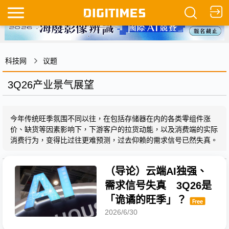
科技网
议题
3Q26产业景气展望
今年传统旺季氛围不同以往，在包括存储器在内的各类零组件涨
价、缺货等因素影响下，下游客户的拉货动能，以及消费端的实际
消费行为，变得比过往更难预测，过去仰赖的需求信号已然失真。
（导论）云端AI独强、
需求信号失真 3Q26是
「诡谲的旺季」？
2026/6/30