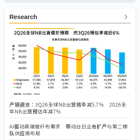
Research
产销调查：3Q26全球NB出货将季减5.7％ 2026全
年NB出货预估年减7％
AI驱动高端玻纤布需求 带动台日业者扩产与第二梯
队供应商布局