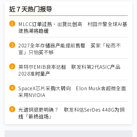
近７天热门报导
MLCC订单过热、出货比创高 村田示警全球AI基
建热潮将趋缓
2027全年存储器产能提前售罄 买家「秘而不
宣」只怕买不够
英特尔EMIB良率达标 联发科第2代ASIC产品
2028准时量产
SpaceX芯片采购大转向 Elon Musk舍超微全面
采用NVIDIA
光进铜退更明确？ 联发科估SerDes 448G为铜
线「最终战场」