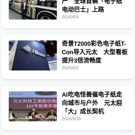
产 全球首辆「电子纸
电动巴士」上路
2026/6/5
奇景T2000彩色电子纸T-
Con导入元太 大型看板
提升3倍流畅度
2026/6/2
AI吃电怪兽催电子纸走
向城市与户外 元太迎
「大」成长契机
2026/5/28