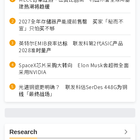
建热潮将趋缓
2027全年存储器产能提前售罄 买家「秘而不
宣」只怕买不够
英特尔EMIB良率达标 联发科第2代ASIC产品
2028准时量产
SpaceX芯片采购大转向 Elon Musk舍超微全面
采用NVIDIA
光进铜退更明确？ 联发科估SerDes 448G为铜
线「最终战场」
Research