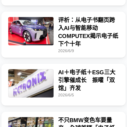
评析：从电子书翻页跨
入AI与智能移动
COMPUTEX揭示电子纸
下个十年
2026/6/9
AI＋电子纸＋ESG三大
引擎催成长 振曜「双
馆」齐发
2026/6/5
不只BMW变色车要量