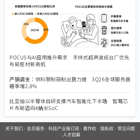
POCUS与AI应用推升需求 手持式超声波成台厂优先
布局医材新商机
产销调查：供料限制箝制出货力道 3Q26全球服务器
将季增2.8％
比亚迪以半导体自研支撑汽车智能化下半场 智驾芯
片布局迈向4纳米SoC
关于我们
·
会员服务
·
科技产业报订阅
·
着作权
·
隐私权
·
常见问题
·
人才招募