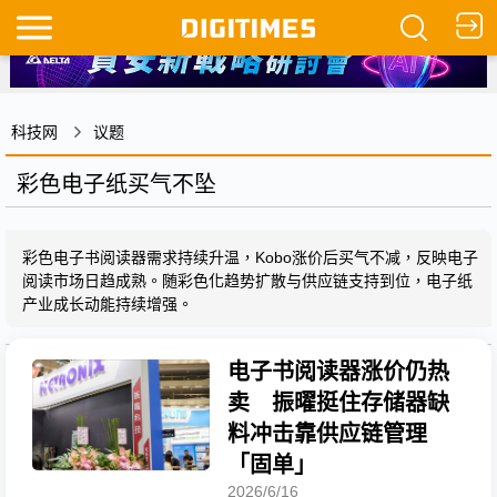
科技网
议题
彩色电子纸买气不坠
彩色电子书阅读器需求持续升温，Kobo涨价后买气不减，反映电子
阅读市场日趋成熟。随彩色化趋势扩散与供应链支持到位，电子纸
产业成长动能持续增强。
电子书阅读器涨价仍热
卖 振曜挺住存储器缺
料冲击靠供应链管理
「固单」
2026/6/16