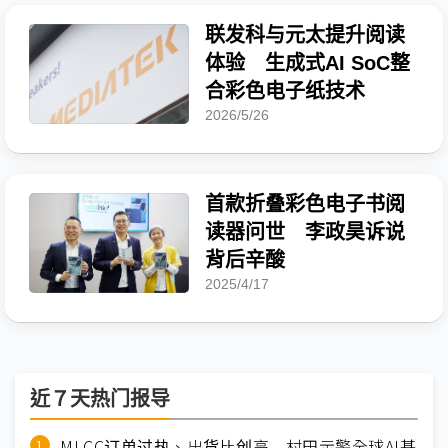
联发科与元太提升阅读
体验 生成式AI SoC整
合彩色电子纸技术
2026/5/26
首款折叠彩色电子书阅
读器问世 李政昊诉说
背后辛酸
2025/4/17
近７天热门报导
MLCC订单过热、出货比创高 村田示警全球AI基