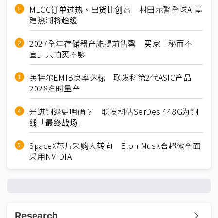
MLCC订单过热、出货比创高 村田示警全球AI基
建热潮将趋缓
2027全年存储器产能提前售罄 买家「秘而不
宣」只怕买不够
英特尔EMIB良率达标 联发科第2代ASIC产品
2028准时量产
光进铜退更明确？ 联发科估SerDes 448G为铜
线「最终战场」
SpaceX芯片采购大转向 Elon Musk舍超微全面
采用NVIDIA
Research