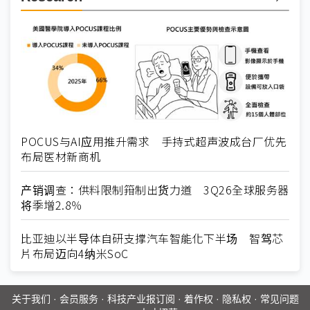
POCUS与AI应用推升需求 手持式超声波成台厂优先
布局医材新商机
产销调查：供料限制箝制出货力道 3Q26全球服务器
将季增2.8％
比亚迪以半导体自研支撑汽车智能化下半场 智驾芯
片布局迈向4纳米SoC
关于我们
·
会员服务
·
科技产业报订阅
·
着作权
·
隐私权
·
常见问题