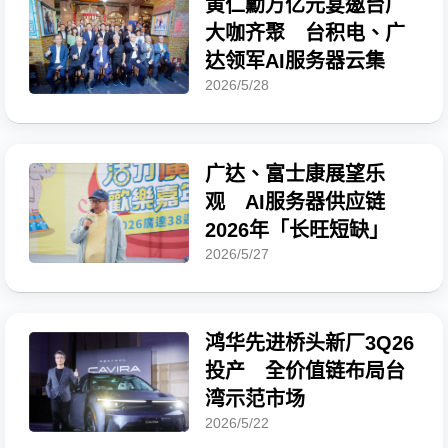
黄仁勳万亿元宴邀台厂
大咖齐聚 台积电、广
达领军AI服务器云集
2026/5/28
广达、富士康展望乐
观 AI服务器供应链
2026年「长旺短缺」
2026/5/27
鸿华先进桥头新厂3Q26
投产 全价值链布局台
湾示范市场
2026/5/22