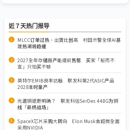
近７天热门报导
MLCC订单过热、出货比创高 村田示警全球AI基
建热潮将趋缓
2027全年存储器产能提前售罄 买家「秘而不
宣」只怕买不够
英特尔EMIB良率达标 联发科第2代ASIC产品
2028准时量产
光进铜退更明确？ 联发科估SerDes 448G为铜
线「最终战场」
SpaceX芯片采购大转向 Elon Musk舍超微全面
采用NVIDIA