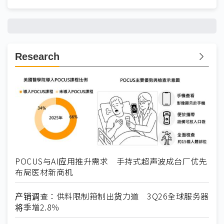
Research
POCUS与AI应用推升需求 手持式超声波成台厂优先
布局医材新商机
产销调查：供料限制箝制出货力道 3Q26全球服务器
将季增2.8％