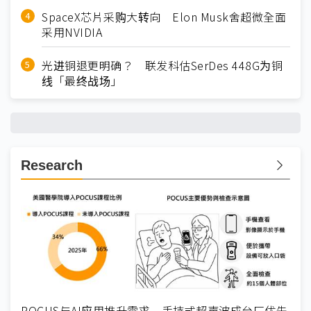
SpaceX芯片采购大转向 Elon Musk舍超微全面
采用NVIDIA
光进铜退更明确？ 联发科估SerDes 448G为铜
线「最终战场」
Research
POCUS与AI应用推升需求 手持式超声波成台厂优先