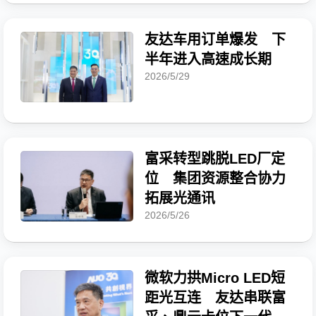
友达车用订单爆发 下
半年进入高速成长期
2026/5/29
富采转型跳脱LED厂定
位 集团资源整合协力
拓展光通讯
2026/5/26
微软力拱Micro LED短
距光互连 友达串联富