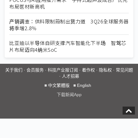
布局医材新商机
产销调查：供料限制箝制出货力道 3Q26全球服务器
将季增2.8％
比亚迪以半导体自研支撑汽车智能化下半场 智驾芯
片布局迈向4纳米SoC
关于我们
·
会员服务
·
科技产业报订阅
·
着作权
·
隐私权
·
常见问题
·
人才招募
■
中文繁體版
■
English
下载新闻App
本网站内之全部图文，系属于大椽股份有限公司所有，非经本