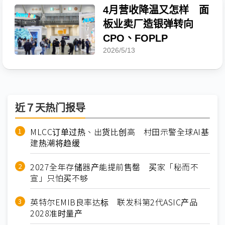
4月营收降温又怎样 面
板业卖厂造银弹转向
CPO、FOPLP
2026/5/13
近７天热门报导
MLCC订单过热、出货比创高 村田示警全球AI基
建热潮将趋缓
2027全年存储器产能提前售罄 买家「秘而不
宣」只怕买不够
英特尔EMIB良率达标 联发科第2代ASIC产品
2028准时量产