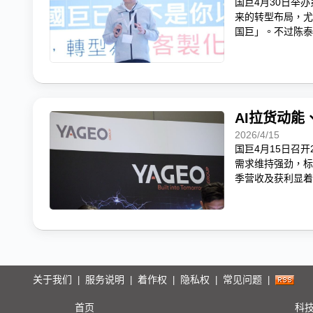
国巨4月30日举
来的转型布局，尤
国巨」。不过陈泰
AI拉货动能
2026/4/15
国巨4月15日召开
需求维持强劲，标
季营收及获利显着
关于我们
服务说明
着作权
隐私权
常见问题
|
|
|
|
|
首页
科