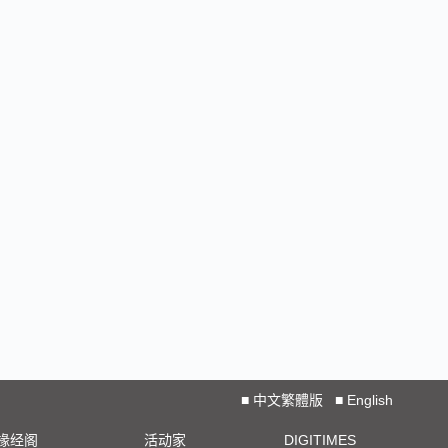
■
中文繁體版
■
English
椽经阁
活动家
DIGITIMES