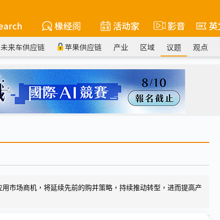
earch
椽经阁
活动家
影音
英
未来车供应链
苹果供应链
产业
区域
议题
观点
应用市场商机，将延续先前的购并策略，持续推动转型，进而提高产