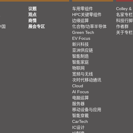
议题
车用零组件
Colley &
亚
观点
HPC关键零组件
名家专栏
商情
边缘运算
科技行脚
中国
展会专区
化合物/功率半导体
作者群
Green Tech
关于专栏
EV Focus
新兴科技
亚洲供应链
智能制造
智能家庭
物联网
宽频与无线
次时代移动通讯
Cloud
AI Focus
电脑运算
服务器
移动设备与应用
智能穿戴
CarTech
IC设计