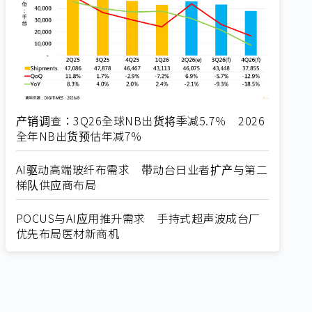
产销调查：3Q26全球NB出货将季减5.7％ 2026
全年NB出货预估年减7％
AI驱动高端玻纤布需求 带动台日业者扩产与第二
梯队供应商布局
POCUS与AI应用推升需求 手持式超声波成台厂
优先布局医材新商机