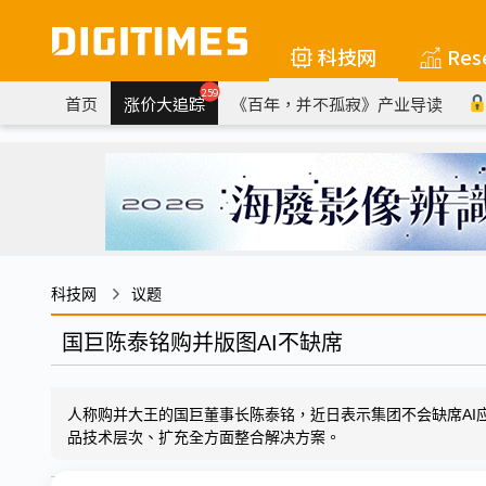
科技网
Res
259
首页
涨价大追踪
《百年，并不孤寂》产业导读
科技网
议题
国巨陈泰铭购并版图AI不缺席
人称购并大王的国巨董事长陈泰铭，近日表示集团不会缺席AI
品技术层次、扩充全方面整合解决方案。