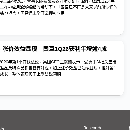
办第二届AI论坛，董事长陈泰铭发表开场演讲时强调，经历过去8年
其在AI应用浪潮崛起的带动下，「国巨已不再是大家以前所认识的
铭也坦言，国巨还未全面掌握AI应用
、涨价效益显现 国巨1Q26获利年增逾4成
2026年第1季在线法说，集团CEO王淡如表示，受惠于AI相关应用
准品及特殊品销售皆有升温，加上涨价效益已陆续显现，推升第1
成长，整体表现优于上季法说预期
技网
Research