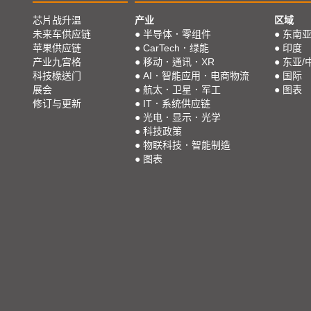
芯片战升温
产业
区域
未来车供应链
●
半导体．零组件
●
东南
苹果供应链
●
CarTech．绿能
●
印度
产业九宫格
●
移动．通讯．XR
●
东亚/
科技椽送门
●
AI．智能应用．电商物流
●
国际
展会
●
航太．卫星．军工
●
图表
修订与更新
●
IT．系统供应链
●
光电．显示．光学
●
科技政策
●
物联科技．智能制造
●
图表