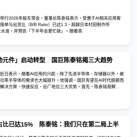
举行2026年股东常会，董事长陈泰铭表示，受惠于AI相关应用客
单与出货比（B/B Ratio）已达1.3，超越日本村田制作所
等同业水准，并预告「下半年会更忙碌」。随着高
被动元件」启动转型 国巨陈泰铭揭三大趋势
近日表示，随着AI应用的兴起，除了先进半导体、存储器以外，被
功率半导体的需求也大幅提升。他强调，国巨有望在AI时代脱颖而
解决方案、快速反应、台厂地位三大优势。首先，陈泰铭观察，
方位解决方案的供应商。相...
占比已达15% 陈泰铭：我们只在第二局上半