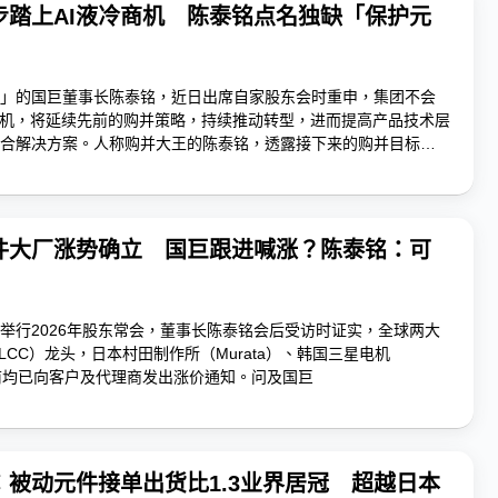
步踏上AI液冷商机 陈泰铭点名独缺「保护元
」的国巨董事长陈泰铭，近日出席自家股东会时重申，集团不会
商机，将延续先前的购并策略，持续推动转型，进而提高产品技术层
合解决方案。人称购并大王的陈泰铭，透露接下来的购并目标将
，强调台湾在保护元件技术上相对...
件大厂涨势确立 国巨跟进喊涨？陈泰铭：可
举行2026年股东常会，董事长陈泰铭会后受访时证实，全球两大
LCC）龙头，日本村田制作所（Murata）、韩国三星电机
日前均已向客户及代理商发出涨价通知。问及国巨
：被动元件接单出货比1.3业界居冠 超越日本