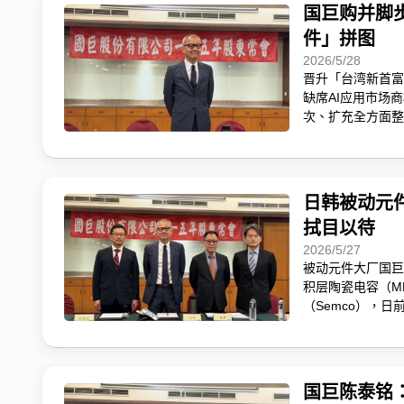
国巨购并脚
件」拼图
2026/5/28
晋升「台湾新首富
缺席AI应用市场
次、扩充全方面整
锁定「保护元件」
日韩被动元
拭目以待
2026/5/27
被动元件大厂国巨
积层陶瓷电容（M
（Semco），
国巨陈泰铭