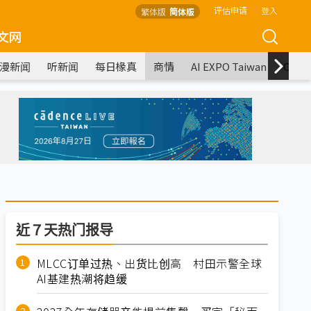
评估申请
登入
繁体版
简体版
文网
漫新闻
听新闻
每日椽真
商情
AI EXPO Taiwan
COM
近７天热门报导
MLCC订单过热、出货比创高 村田示警全球
AI基建热潮将趋缓