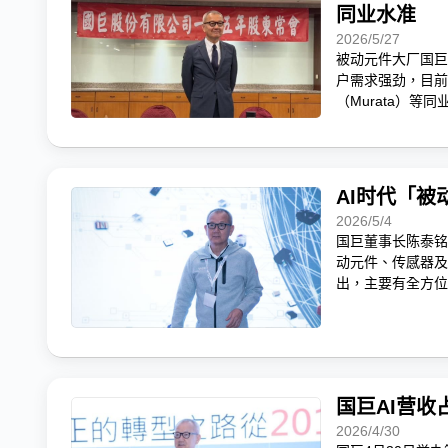
同业水准
2026/5/27
被动元件大厂国巨
户需求强劲，目前接
（Murata）
AI时代「
2026/5/4
国巨董事长陈泰铭
动元件、传感器及
出，主要有全方位
客户亟需能提供全
国巨AI营收
2026/4/30