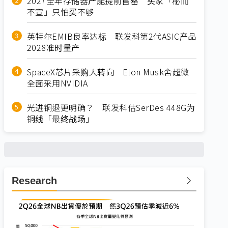
2027全年存储器产能提前售罄 买家「秘而
不宣」只怕买不够
英特尔EMIB良率达标 联发科第2代ASIC产品
2028准时量产
SpaceX芯片采购大转向 Elon Musk舍超微
全面采用NVIDIA
光进铜退更明确？ 联发科估SerDes 448G为
铜线「最终战场」
Research