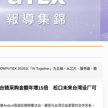
UTEX 2026以「AI Together」为主轴，从芯片、服务器、散
ril台链采购金额年增15倍 松口未来台湾设厂可
兽Anduril高层近期频繁访台，展现与台湾日益紧密的合作关系。