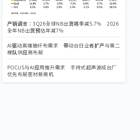
产销调查：3Q26全球NB出货将季减5.7％ 2026
全年NB出货预估年减7％
AI驱动高端玻纤布需求 带动台日业者扩产与第二
梯队供应商布局
POCUS与AI应用推升需求 手持式超声波成台厂
优先布局医材新商机