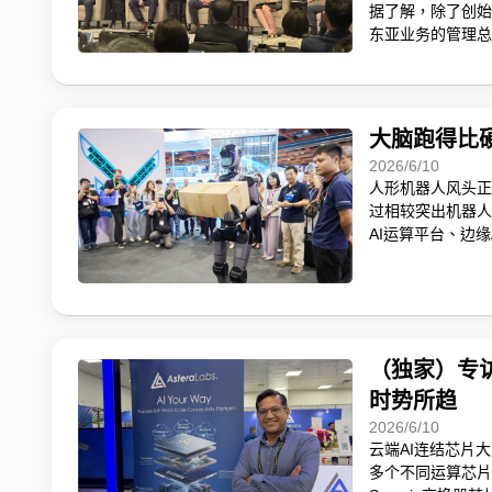
据了解，除了创始人P
东亚业务的管理总监A
大脑跑得比
2026/6/10
人形机器人风头正盛
过相较突出机器人载
AI运算平台、边
（独家）专访A
时势所趋
2026/6/10
云端AI连结芯片大厂
多个不同运算芯片平