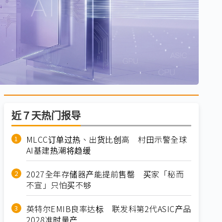
近７天热门报导
MLCC订单过热、出货比创高 村田示警全球
AI基建热潮将趋缓
2027全年存储器产能提前售罄 买家「秘而
不宣」只怕买不够
英特尔EMIB良率达标 联发科第2代ASIC产品
2028准时量产