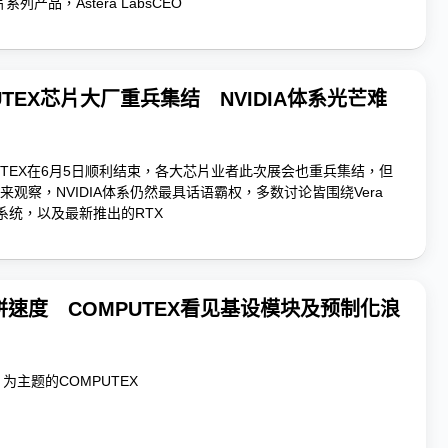
片系列产品，Astera LabsCEO
UTEX芯片大厂重兵集结 NVIDIA体系光芒难
PUTEX在6月5日顺利结束，各大芯片业者此次展会也重兵集结，但
观察，NVIDIA体系仍然最具话语霸权，多数讨论皆围绕Vera
关系统，以及最新推出的RTX
拼速度 COMPUTEX看见基设模块及预制化浪
er」为主题的COMPUTEX