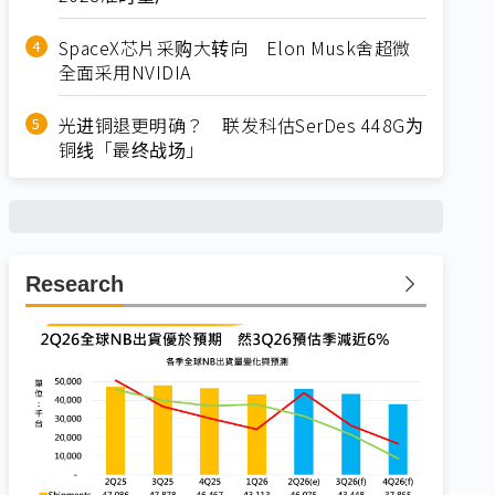
SpaceX芯片采购大转向 Elon Musk舍超微
全面采用NVIDIA
光进铜退更明确？ 联发科估SerDes 448G为
铜线「最终战场」
Research