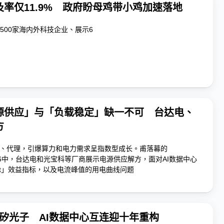
及率仅11.9% 政府盼母鸡带小鸡加速落地
,500家海内外科技企业、展示6
能源供应」与「负载稳定」缺一不可 台达电、
方
论、代理，引爆算力和电力需求呈指数型成长。甫落幕的
2026中，台达电和光宝科等厂商展示电源供应解方，面对AI数据中心
r watt」效益指标，以及电流峰值的用电曲线问题
l押注矽光子 AI数据中心互连迎十年重构