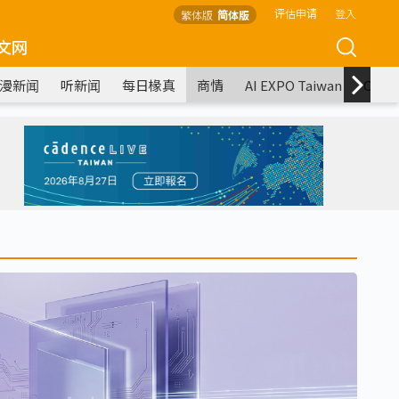
评估申请
登入
繁体版
简体版
文网
漫新闻
听新闻
每日椽真
商情
AI EXPO Taiwan
COM