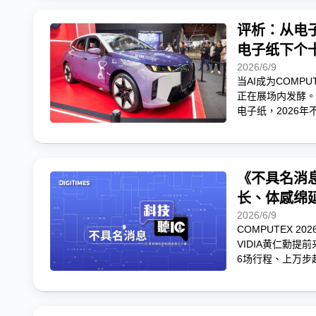
评析：从电子
电子纸下个
2026/6/9
当AI成为COMP
正在展场内发酵。
电子纸，2026
《不具名消息
长、体感绵延
2026/6/9
COMPUTEX 
VIDIA黄仁勳
6场行程、上万步