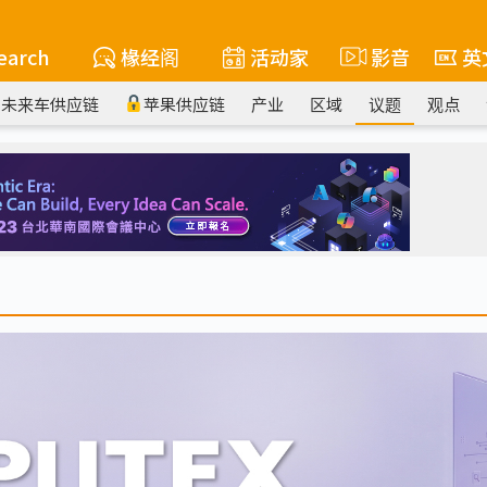
earch
椽经阁
活动家
影音
英
未来车供应链
苹果供应链
产业
区域
议题
观点