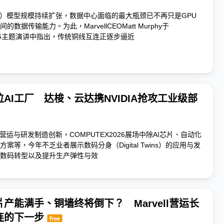
I）模型规模持续扩张，数据中心面临的最大瓶颈已不再只是GPU
数据传输能力。为此，MarvellCEOMatt Murphy于
2026主题演讲中指出，传统铜线互连正逐步逼近
AI工厂 达梭、云达携NVIDIA抢攻工业级部
营运与研发制造创新，COMPUTEX2026展场中除AI芯片、自动化
案等，今年不乏业者展示数码分身（Digital Twins）的应用与发
数码转型以及提升生产弹性与效
产能满手、铜墙终将倒下？ Marvell营运长
连的下一步