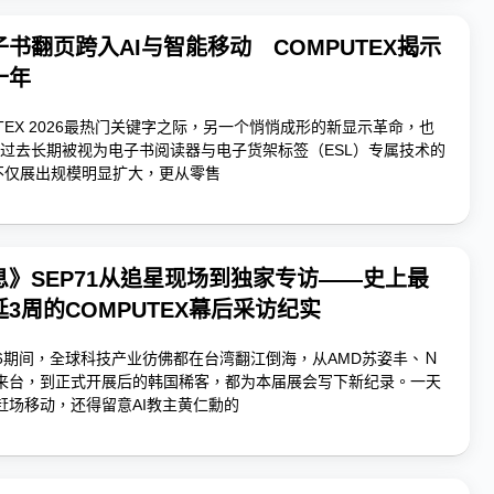
书翻页跨入AI与智能移动 COMPUTEX揭示
十年
UTEX 2026最热门关键字之际，另一个悄悄成形的新显示革命，也
过去长期被视为电子书阅读器与电子货架标签（ESL）专属技术的
年不仅展出规模明显扩大，更从零售
》SEP71从追星现场到独家专访——史上最
3周的COMPUTEX幕后采访纪实
2026期间，全球科技产业彷佛都在台湾翻江倒海，从AMD苏姿丰、Ｎ
提前来台，到正式开展后的韩国稀客，都为本届展会写下新纪录。一天
赶场移动，还得留意AI教主黄仁勳的