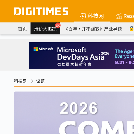
科技网
Res
259
首页
涨价大追踪
《百年，并不孤寂》产业导读
科技网
议题