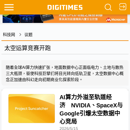
科技网
议题
太空运算竞赛开跑
随着全球AI算力快速扩张，地面数据中心正面临电力、土地与散热
三大瓶颈，驱使科技巨擘们将目光转向低轨卫星，太空数据中心概
念正加速由科幻走向初期商业化探索阶段。
AI算力外溢至轨道经
济 NVIDIA、SpaceX与
Google引爆太空数据中
心竞局
2026/5/15