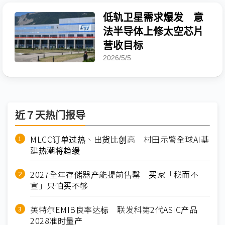
低轨卫星需求爆发 意
法半导体上修太空芯片
营收目标
2026/5/5
近７天热门报导
MLCC订单过热、出货比创高 村田示警全球AI基
建热潮将趋缓
2027全年存储器产能提前售罄 买家「秘而不
宣」只怕买不够
英特尔EMIB良率达标 联发科第2代ASIC产品
2028准时量产