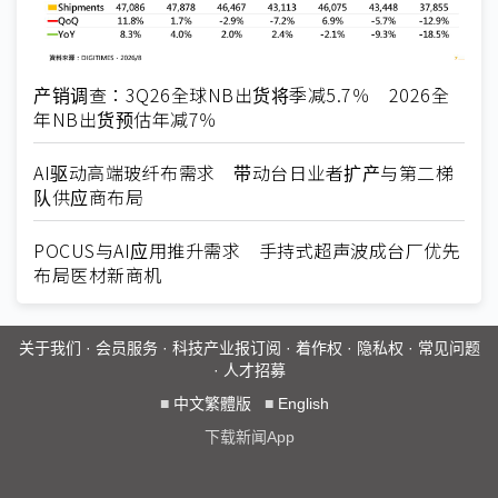
产销调查：3Q26全球NB出货将季减5.7％ 2026全
年NB出货预估年减7％
AI驱动高端玻纤布需求 带动台日业者扩产与第二梯
队供应商布局
POCUS与AI应用推升需求 手持式超声波成台厂优先
布局医材新商机
关于我们
·
会员服务
·
科技产业报订阅
·
着作权
·
隐私权
·
常见问题
·
人才招募
■
中文繁體版
■
English
下载新闻App